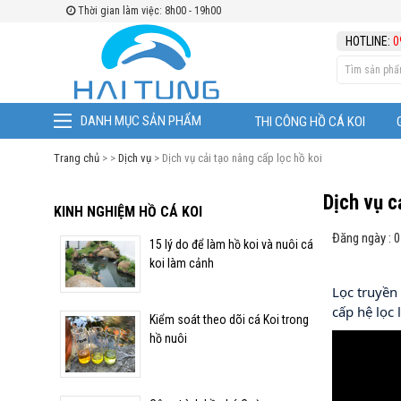
Thời gian làm việc: 8h00 - 19h00
HOTLINE:
0
KINH NGHIỆM HỒ CÁ KOI
15 lý do để làm hồ koi và
nuôi cá koi làm cảnh
DANH MỤC SẢN PHẨM
THI CÔNG HỒ CÁ KOI
Kiểm soát theo dõi cá Koi
Trang chủ
> >
Dịch vụ
> Dịch vụ cải tạo nâng cấp lọc hồ koi
trong hồ nuôi
Dịch vụ c
KINH NGHIỆM HỒ CÁ KOI
Công trình hồ chú Cường
Đăng ngày : 
15 lý do để làm hồ koi và nuôi cá
Starlake
koi làm cảnh
Lọc truyền 
Khắc phục hiện tượng
cấp hệ lọc
Kiểm soát theo dõi cá Koi trong
"STRESS" trên cá KOI
hồ nuôi
Bệnh Đốm Trắng - Trùng
Quả Dưa