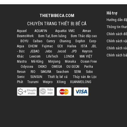
Hỗ trợ
THIETBIBECA.COM
Hướng dẫn đặ
CHUYÊN TRANG THIẾT BỊ BỂ CÁ
Thông tin tha
Aquael
AQUAFIN
AquaKoi VMC
Atman
Chính sách đổi
BeamsWork
Bơm Tạt, Bơm luồng
Bơm Thác đẩy cao
Chính sách vậ
BOYU
Caibao
Camry
Chaning
Dophin
Easy-
Aqua
EHEIM
Fujimac
GEX
Hailea
ISTA
JBL
Chính sách và
- Đức
JEBAO
Jebo
Jecod
JPD
Keyrsin
Chính sách bả
Khác
Leecom
LifeTech
LONDA
MAI VIỆT
Mastra
Mê Kông
Minjiang
Monaka
Ocean Free
Odyssea
OKIKO
OMEGA
OU GECAI
Periha
Resun
RIO
SAKURA
Seachem
SERA
Sobo
Sonic
SUNSUN
Thiết bị bể cá
Thủy sản An Lộc
Phát
Tsurumi
Weipro
Xilong
XUANMEILONG