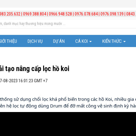
983.205.632
|
0969.388.804
|
0966.948.528
|
0976.078.684
|
0976.098.139
|
0843.
GIỚI THIỆU
DỊCH VỤ
DỰ ÁN
CÁ KOI
KIẾN THỨC
Cá Koi Nhật Bản
Trị bệnh cho cá
ải tạo nâng cấp lọc hồ koi
Những chú ý trong vi
07-08-2023 16:01:23 GMT +7
Kiến thức hồ cá Koi
thống sử dụng chổi lọc khá phổ biến trong các hồ Koi, nhiều gia 
Kiến thức chăm sóc b
 lên hệ lọc tự động dùng Drum để đỡ mất công vệ sinh định kỳ hà
Video hướng dẫn lắp đ
Quản lý và xử lý nước