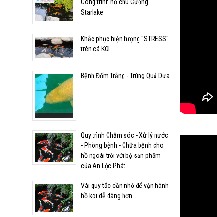
Công trình hồ chú Cường
Starlake
Khắc phục hiện tượng "STRESS"
Quy trình Chăm sóc - Xử lý
trên cá KOI
nước - Phòng bệnh - Chữa
bệnh cho hồ ngoài trời với
bộ sản phẩm của An Lộc
Bệnh Đốm Trắng - Trùng Quả Dưa
Phát
Vài quy tắc cần nhớ để vận
hành hồ koi dễ dàng hơn
Quy trình Chăm sóc - Xử lý nước
- Phòng bệnh - Chữa bệnh cho
Vật liệu lọc cho hồ cá
hồ ngoài trời với bộ sản phẩm
của An Lộc Phát
Vài quy tắc cần nhớ để vận hành
hồ koi dễ dàng hơn
Dấu hiệu nhận biết cá Koi
đang bị bệnh