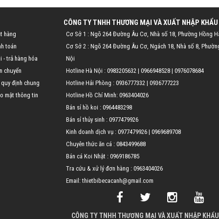
CÔNG TY TNHH THƯƠNG MẠI VÀ XUẤT NHẬP KHẨU
t hàng
Cơ Sở 1 : Ngõ 264 Đường Âu Cơ, Nhà số 18, Phường Hồng H
nh toán
Cơ Sở 2 : Ngõ 264 Đường Âu Cơ, Ngách 18, Nhà số 8, Phườn
 - trả hàng hóa
Nội
n chuyển
Hotline Hà Nội :
0983205632
|
0966948528
|
0976078684
 quy định chung
Hotline Hải Phòng :
0936777332
|
0936777223
o mật thông tin
Hotline Hồ Chí Minh:
0963404026
Bán sỉ hồ koi :
0964483298
Bán sỉ thủy sinh :
0977479926
Kinh doanh dịch vụ :
0977479926
|
0969689708
Chuyên thức ăn cá :
0843499688
Bán cá Koi Nhật :
0969186785
Tra cứu & xử lý đơn hàng :
0963404026
Email: thietbibecacanh@gmail.com
CÔNG TY TNHH THƯƠNG MẠI VÀ XUẤT NHẬP KHẨU