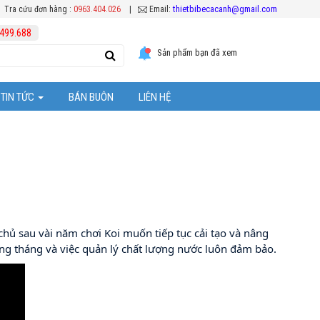
thietbibecacanh@gmail.com
Tra cứu đơn hàng :
0963.404.026
|
Email:
499.688
Sản phẩm bạn đã xem
TIN TỨC
BÁN BUÔN
LIÊN HỆ
Tuyển Dụng
ệc chăm sóc cá Koi
Khuyến mại
Hoạt Động Công Ty
chủ sau vài năm chơi Koi muốn tiếp tục cải tạo và nâng
ể cá cảnh
ng tháng và việc quản lý chất lượng nước luôn đảm bảo.
ặt thiết bị bể cá
 bể cả