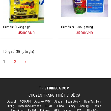
Thức ăn túi vàng 5 gói
Thức ăn cá 100% lọ trung
45.000 VNĐ
35.000 VNĐ
Tổng số:
35
(bản ghi)
1
2
»
THIETBIBECA.COM
CHUYÊN TRANG THIẾT BỊ BỂ CÁ
Aquael
AQUAFIN
AquaKoi VMC
Atman
BeamsWork
Bơm Tạt, Bơm
luồng
Bơm Thác đẩy cao
BOYU
Caibao
Camry
Chaning
Dophin
Easy-Aqua
EHEIM
Fujimac
GEX
Hailea
ISTA
JBL - Đức