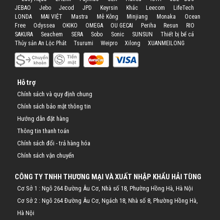
JEBAO
Jebo
Jecod
JPD
Keyrsin
Khác
Leecom
LifeTech
LONDA
MAI VIỆT
Mastra
Mê Kông
Minjiang
Monaka
Ocean
Free
Odyssea
OKIKO
OMEGA
OU GECAI
Periha
Resun
RIO
SAKURA
Seachem
SERA
Sobo
Sonic
SUNSUN
Thiết bị bể cá
Thủy sản An Lộc Phát
Tsurumi
Weipro
Xilong
XUANMEILONG
Hỗ trợ
Chính sách và quy định chung
Chính sách bảo mật thông tin
Hướng dẫn đặt hàng
Thông tin thanh toán
Chính sách đổi - trả hàng hóa
Chính sách vận chuyển
CÔNG TY TNHH THƯƠNG MẠI VÀ XUẤT NHẬP KHẨU HẢI TÙNG
Cơ Sở 1 : Ngõ 264 Đường Âu Cơ, Nhà số 18, Phường Hồng Hà, Hà Nội
Cơ Sở 2 : Ngõ 264 Đường Âu Cơ, Ngách 18, Nhà số 8, Phường Hồng Hà,
Hà Nội