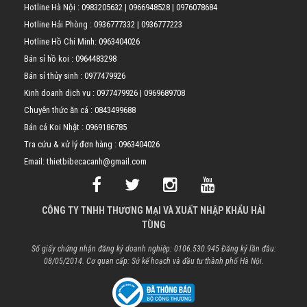
Hotline Hà Nội :
0983205632
|
0966948528
|
0976078684
Hotline Hải Phòng :
0936777332
|
0936777223
Hotline Hồ Chí Minh:
0963404026
Bán sỉ hồ koi :
0964483298
Bán sỉ thủy sinh :
0977479926
Kinh doanh dịch vụ :
0977479926
|
0969689708
Chuyên thức ăn cá :
0843499688
Bán cá Koi Nhật :
0969186785
Tra cứu & xử lý đơn hàng :
0963404026
Email: thietbibecacanh@gmail.com
CÔNG TY TNHH THƯƠNG MẠI VÀ XUẤT NHẬP KHẨU HẢI
TÙNG
Số giấy chứng nhận đăng ký doanh nghiệp: 0106.530.945 Đăng ký lần đầu:
08/05/2014. Cơ quan cấp: Sở kế hoạch và đầu tư thành phố Hà Nội.