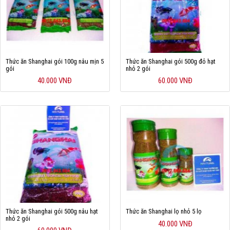
Cá rồng & Phụ kiện
Bể thủy sinh & Phụ kiện
Bể nước mặn & Phụ kiện
Thức ăn Shanghai gói 100g nâu mịn 5
Thức ăn Shanghai gói 500g đỏ hạt
gói
nhỏ 2 gói
Thi công hồ cá Koi
40.000 VNĐ
60.000 VNĐ
Giới thiệu
Dịch vụ
Dự Án
Cá Koi
Kiến thức
Tin tức
Thức ăn Shanghai gói 500g nâu hạt
Thức ăn Shanghai lọ nhỏ 5 lọ
nhỏ 2 gói
Bán Buôn
40.000 VNĐ