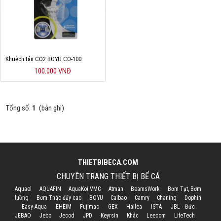
Cá rồng & Phụ kiện
Bể thủy sinh & Phụ kiện
Bể nước mặn & Phụ kiện
Khuếch tán CO2 BOYU CO-100
100.000 VNĐ
Thi công hồ cá Koi
Giới thiệu
Tổng số:
1
(bản ghi)
Dịch vụ
Dự Án
Cá Koi
THIETBIBECA.COM
Kiến thức
CHUYÊN TRANG THIẾT BỊ BỂ CÁ
Aquael
AQUAFIN
AquaKoi VMC
Atman
BeamsWork
Bơm Tạt, Bơm
Tin tức
luồng
Bơm Thác đẩy cao
BOYU
Caibao
Camry
Chaning
Dophin
Easy-Aqua
EHEIM
Fujimac
GEX
Hailea
ISTA
JBL - Đức
Bán Buôn
JEBAO
Jebo
Jecod
JPD
Keyrsin
Khác
Leecom
LifeTech