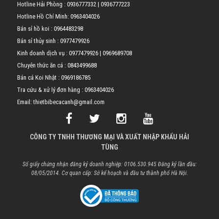
Hotline Hải Phòng :
0936777332
|
0936777223
Hotline Hồ Chí Minh:
0963404026
Bán sỉ hồ koi :
0964483298
Bán sỉ thủy sinh :
0977479926
Kinh doanh dịch vụ :
0977479926
|
0969689708
Chuyên thức ăn cá :
0843499688
Bán cá Koi Nhật :
0969186785
Tra cứu & xử lý đơn hàng :
0963404026
Email: thietbibecacanh@gmail.com
CÔNG TY TNHH THƯƠNG MẠI VÀ XUẤT NHẬP KHẨU HẢI
TÙNG
Số giấy chứng nhận đăng ký doanh nghiệp: 0106.530.945 Đăng ký lần đầu:
08/05/2014. Cơ quan cấp: Sở kế hoạch và đầu tư thành phố Hà Nội.