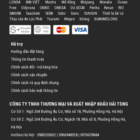
LONDA
MAI VIỆT
Mastra
Mê Kông
Minjiang
Monaka
Ocean
Hỗ trợ
Free
Odyssea
OKIKO
OMEGA
OU GECAI
Periha
Resun
RIO
SAKURA
Seachem
SERA
Sobo
Sonic
SUNSUN
Thiết bị bể cá
Thủy sản An Lộc Phát
Tsurumi
Weipro
Xilong
XUANMEILONG
Liên hệ
Hỗ trợ
Hướng dẫn đặt hàng
Thông tin thanh toán
Chính sách đổi - trả hàng hóa
Chính sách vận chuyển
Chính sách và quy định chung
Chính sách bảo mật thông tin
CÔNG TY TNHH THƯƠNG MẠI VÀ XUẤT NHẬP KHẨU HẢI TÙNG
Cơ Sở 1 : Ngõ 264 Đường Âu Cơ, Nhà số 18, Phường Hồng Hà, Hà Nội
Cơ Sở 2 : Ngõ 264 Đường Âu Cơ, Ngách 18, Nhà số 8, Phường Hồng Hà,
Hà Nội
Hotline Hà Nội :
0983205632
|
0966948528
|
0976078684