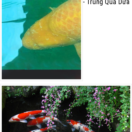
- Trùng Quả Dưa
Dấu hiệu nhận
biết cá Koi đang bị
bệnh
Kiểm tra nước hồ
nuôi cá Koi