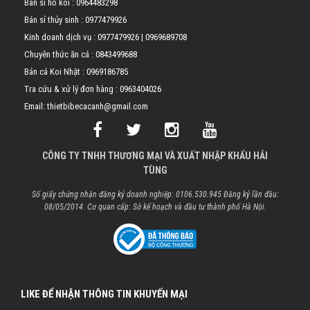
Bán sỉ hồ koi :
0964483298
Bán sỉ thủy sinh :
0977479926
Kinh doanh dịch vụ :
0977479926
|
0969689708
Chuyên thức ăn cá :
0843499688
Bán cá Koi Nhật :
0969186785
Tra cứu & xử lý đơn hàng :
0963404026
Email: thietbibecacanh@gmail.com
CÔNG TY TNHH THƯƠNG MẠI VÀ XUẤT NHẬP KHẨU HẢI
TÙNG
Số giấy chứng nhận đăng ký doanh nghiệp: 0106.530.945 Đăng ký lần đầu:
08/05/2014. Cơ quan cấp: Sở kế hoạch và đầu tư thành phố Hà Nội.
LIKE ĐỂ NHẬN THÔNG TIN KHUYẾN MẠI