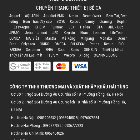
CHUYÊN TRANG THIẾT BỊ BỂ CÁ
Aquael
AQUAFIN
AquaKoi VMC
Atman
BeamsWork
Bơm Tạt, Bơm
luồng
Bơm Thác đẩy cao
BOYU
Caibao
Camry
Chaning
Dophin
Easy-Aqua
EHEIM
Fujimac
GEX
Hailea
ISTA
JBL - Đức
JEBAO
Jebo
Jecod
JPD
Keyrsin
Khác
Leecom
LifeTech
LONDA
MAI VIỆT
Mastra
Mê Kông
Minjiang
Monaka
Ocean
Free
Odyssea
OKIKO
OMEGA
OU GECAI
Periha
Resun
RIO
SAKURA
Seachem
SERA
Sobo
Sonic
SUNSUN
Thiết bị bể cá
Thủy sản An Lộc Phát
Tsurumi
Weipro
Xilong
XUANMEILONG
CÔNG TY TNHH THƯƠNG MẠI VÀ XUẤT NHẬP KHẨU HẢI TÙNG
Cơ Sở 1 : Ngõ 264 Đường Âu Cơ, Nhà số 18, Phường Hồng Hà, Hà Nội
Cơ Sở 2 : Ngõ 264 Đường Âu Cơ, Ngách 18, Nhà số 8, Phường Hồng Hà,
Hà Nội
Hotline Hà Nội :
0983205632
|
0966948528
|
0976078684
Hotline Hải Phòng :
0936777332
|
0936777223
Hotline Hồ Chí Minh:
0963404026