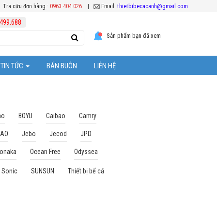
thietbibecacanh@gmail.com
Tra cứu đơn hàng :
0963.404.026
|
Email:
499.688
Sản phẩm bạn đã xem
TIN TỨC
BÁN BUÔN
LIÊN HỆ
Tuyển Dụng
ệc chăm sóc cá Koi
Khuyến mại
ao
BOYU
Caibao
Camry
BAO
Jebo
Jecod
JPD
Hoạt Động Công Ty
onaka
Ocean Free
Odyssea
ể cá cảnh
Sonic
SUNSUN
Thiết bị bể cá
ặt thiết bị bể cá
 bể cả