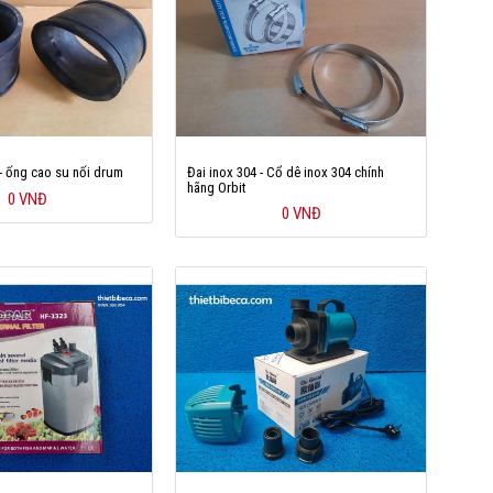
- ống cao su nối drum
Đai inox 304 - Cổ dê inox 304 chính
hãng Orbit
0 VNĐ
0 VNĐ