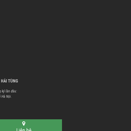
 HẢI TÙNG
 ký lần đầu:
ố Hà Nội.
Liên hệ