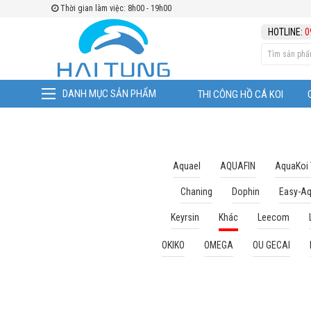
Thời gian làm việc: 8h00 - 19h00
TÌM THEO
HOTLINE:
0
DANH MỤC SẢN PHẨM
THI CÔNG HỒ CÁ KOI
Aquael
AQUAFIN
AquaKoi
Chaning
Dophin
Easy-A
Keyrsin
Khác
Leecom
OKIKO
OMEGA
OU GECAI