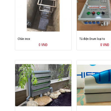
Chân inox
Tủ điện Drum loại to
0 VNĐ
0 VNĐ