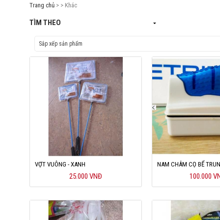
Trang chủ
> > Khác
TÌM THEO
VỢT VUÔNG - XANH
NAM CHÂM CỌ BỂ TRU
25.000 VNĐ
100.000 V