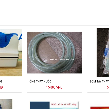
NG
ỐNG THAY NƯỚC
BƠM TAY THAY
NĐ
15.000 VNĐ
5