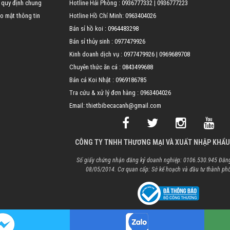
 quy định chung
Hotline Hải Phòng :
0936777332
|
0936777223
o mật thông tin
Hotline Hồ Chí Minh:
0963404026
Bán sỉ hồ koi :
0964483298
Bán sỉ thủy sinh :
0977479926
Kinh doanh dịch vụ :
0977479926
|
0969689708
Chuyên thức ăn cá :
0843499688
Bán cá Koi Nhật :
0969186785
Tra cứu & xử lý đơn hàng :
0963404026
Email: thietbibecacanh@gmail.com
CÔNG TY TNHH THƯƠNG MẠI VÀ XUẤT NHẬP KHẨU
Số giấy chứng nhận đăng ký doanh nghiệp: 0106.530.945 Đăng
08/05/2014. Cơ quan cấp: Sở kế hoạch và đầu tư thành ph