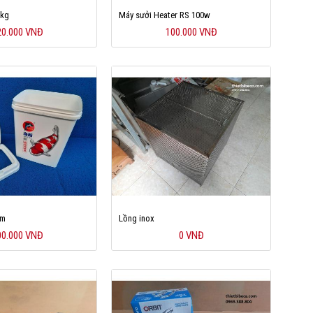
 kg
Máy sưởi Heater RS 100w
20.000 VNĐ
100.000 VNĐ
ám
Lồng inox
00.000 VNĐ
0 VNĐ