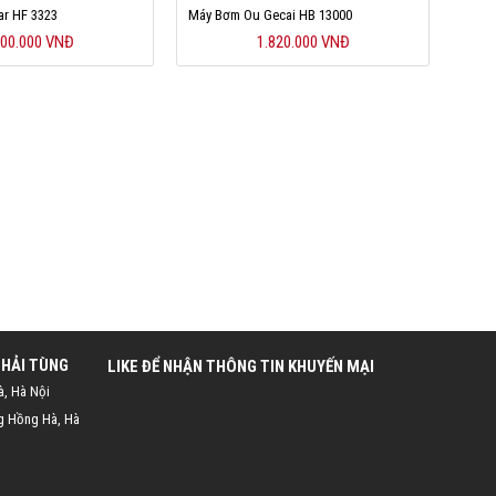
ar HF 3323
Máy Bơm Ou Gecai HB 13000
600.000 VNĐ
1.820.000 VNĐ
 HẢI TÙNG
LIKE ĐỂ NHẬN THÔNG TIN KHUYẾN MẠI
à, Hà Nội
g Hồng Hà, Hà