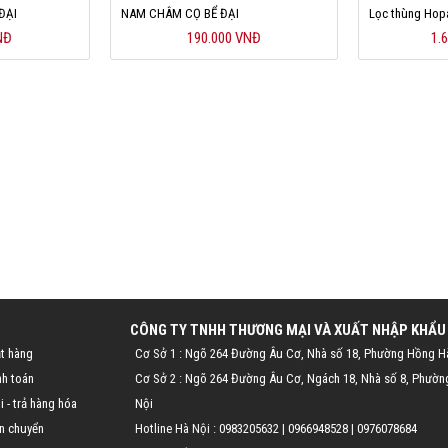
ĐẠI
NAM CHÂM CỌ BỂ ĐẠI
Lọc thùng Hop
NĐ
190.000 VNĐ
1.
CÔNG TY TNHH THƯƠNG MẠI VÀ XUẤT NHẬP KHẨU
t hàng
Cơ Sở 1 : Ngõ 264 Đường Âu Cơ, Nhà số 18, Phường Hồng H
nh toán
Cơ Sở 2 : Ngõ 264 Đường Âu Cơ, Ngách 18, Nhà số 8, Phườn
 - trả hàng hóa
Nội
n chuyển
Hotline Hà Nội :
0983205632
|
0966948528
|
0976078684