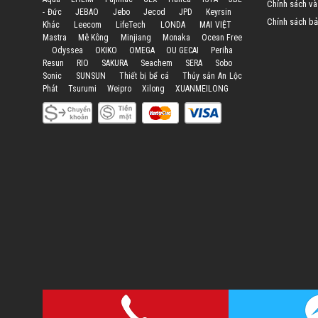
Chính sách và
- Đức
JEBAO
Jebo
Jecod
JPD
Keyrsin
Chính sách bả
Khác
Leecom
LifeTech
LONDA
MAI VIỆT
Mastra
Mê Kông
Minjiang
Monaka
Ocean Free
Odyssea
OKIKO
OMEGA
OU GECAI
Periha
Resun
RIO
SAKURA
Seachem
SERA
Sobo
Sonic
SUNSUN
Thiết bị bể cá
Thủy sản An Lộc
Phát
Tsurumi
Weipro
Xilong
XUANMEILONG