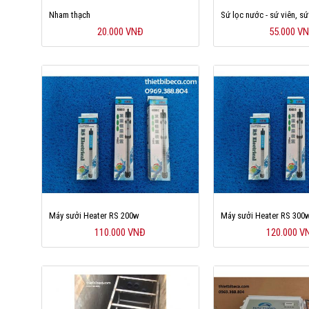
Nham thạch
Sứ lọc nước - sứ viên, sứ
20.000 VNĐ
55.000 V
Máy sưởi Heater RS 200w
Máy sưởi Heater RS 300
110.000 VNĐ
120.000 V