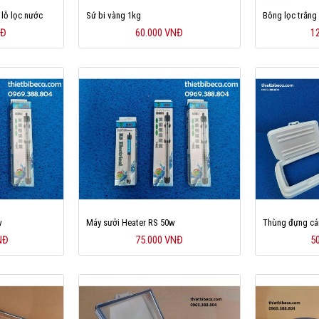
 lỗ lọc nước
Sứ bi vàng 1kg
Bông lọc trắng
NĐ
60.000 VNĐ
1
w
Máy sưởi Heater RS 50w
Thùng đựng c
NĐ
75.000 VNĐ
5