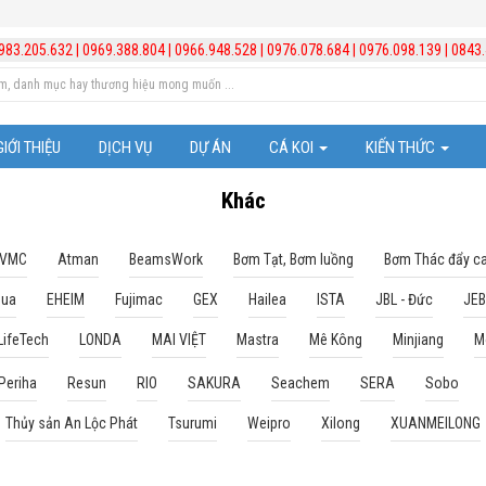
983.205.632
|
0969.388.804
|
0966.948.528
|
0976.078.684
|
0976.098.139
|
0843.
GIỚI THIỆU
DỊCH VỤ
DỰ ÁN
CÁ KOI
KIẾN THỨC
Cá Koi Nhật Bản
Trị bệnh cho cá
Khác
Những chú ý trong vi
 VMC
Atman
BeamsWork
Bơm Tạt, Bơm luồng
Bơm Thác đẩy c
qua
EHEIM
Fujimac
GEX
Hailea
ISTA
JBL - Đức
JE
Kiến thức hồ cá Koi
LifeTech
LONDA
MAI VIỆT
Mastra
Mê Kông
Minjiang
M
Kiến thức chăm sóc b
Periha
Resun
RIO
SAKURA
Seachem
SERA
Sobo
Video hướng dẫn lắp đ
Thủy sản An Lộc Phát
Tsurumi
Weipro
Xilong
XUANMEILONG
Quản lý và xử lý nước