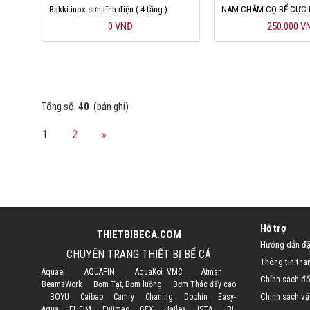
Bakki inox sơn tĩnh điện ( 4 tầng )
NAM CHÂM CỌ BỂ CỰC 
0 VNĐ
250.000 V
Tổng số:
40
(bản ghi)
1
2
»
Hỗ trợ
THIETBIBECA.COM
Hướng dẫn đặ
CHUYÊN TRANG THIẾT BỊ BỂ CÁ
Thông tin tha
Aquael
AQUAFIN
AquaKoi VMC
Atman
Chính sách đổi
BeamsWork
Bơm Tạt, Bơm luồng
Bơm Thác đẩy cao
Chính sách vậ
BOYU
Caibao
Camry
Chaning
Dophin
Easy-
Aqua
EHEIM
Fujimac
GEX
Hailea
ISTA
JBL