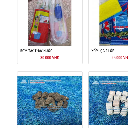
BƠM TAY THAY NƯỚC
XỐP LỌC 2 LỚP
30.000 VNĐ
25.000 V