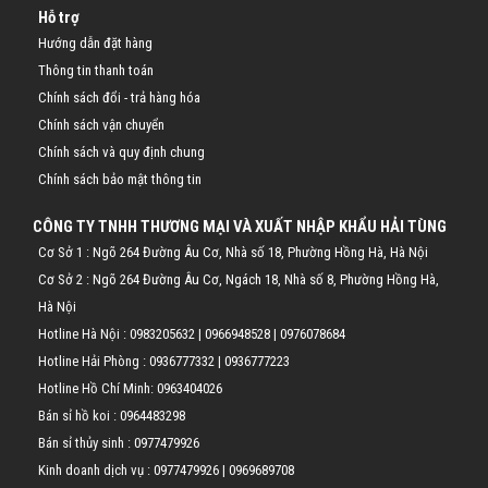
Hỗ trợ
Hướng dẫn đặt hàng
Thông tin thanh toán
Chính sách đổi - trả hàng hóa
Chính sách vận chuyển
Chính sách và quy định chung
Chính sách bảo mật thông tin
CÔNG TY TNHH THƯƠNG MẠI VÀ XUẤT NHẬP KHẨU HẢI TÙNG
Cơ Sở 1 : Ngõ 264 Đường Âu Cơ, Nhà số 18, Phường Hồng Hà, Hà Nội
Cơ Sở 2 : Ngõ 264 Đường Âu Cơ, Ngách 18, Nhà số 8, Phường Hồng Hà,
Hà Nội
Hotline Hà Nội :
0983205632
|
0966948528
|
0976078684
Hotline Hải Phòng :
0936777332
|
0936777223
Hotline Hồ Chí Minh:
0963404026
Bán sỉ hồ koi :
0964483298
Bán sỉ thủy sinh :
0977479926
Kinh doanh dịch vụ :
0977479926
|
0969689708