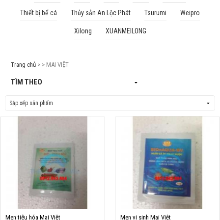
Thiết bị bể cá
Thủy sản An Lộc Phát
Tsurumi
Weipro
Cá rồng & Phụ kiện
Xilong
XUANMEILONG
Bể thủy sinh & Phụ kiện
Bể nước mặn & Phụ kiện
Trang chủ
> > MAI VIỆT
Thi công hồ cá Koi
TÌM THEO
Giới thiệu
Dịch vụ
Dự Án
Cá Koi
Kiến thức
Tin tức
Bán Buôn
Men tiêu hóa Mai Việt
Men vi sinh Mai Việt