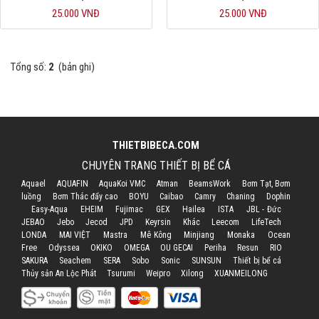
25.000 VNĐ
25.000 VNĐ
Hỗ trợ
Liên hệ
Tổng số:
2
(bản ghi)
THIETBIBECA.COM
CHUYÊN TRANG THIẾT BỊ BỂ CÁ
Aquael
AQUAFIN
AquaKoi VMC
Atman
BeamsWork
Bơm Tạt, Bơm
luồng
Bơm Thác đẩy cao
BOYU
Caibao
Camry
Chaning
Dophin
Easy-Aqua
EHEIM
Fujimac
GEX
Hailea
ISTA
JBL - Đức
JEBAO
Jebo
Jecod
JPD
Keyrsin
Khác
Leecom
LifeTech
LONDA
MAI VIỆT
Mastra
Mê Kông
Minjiang
Monaka
Ocean
Free
Odyssea
OKIKO
OMEGA
OU GECAI
Periha
Resun
RIO
SAKURA
Seachem
SERA
Sobo
Sonic
SUNSUN
Thiết bị bể cá
Thủy sản An Lộc Phát
Tsurumi
Weipro
Xilong
XUANMEILONG