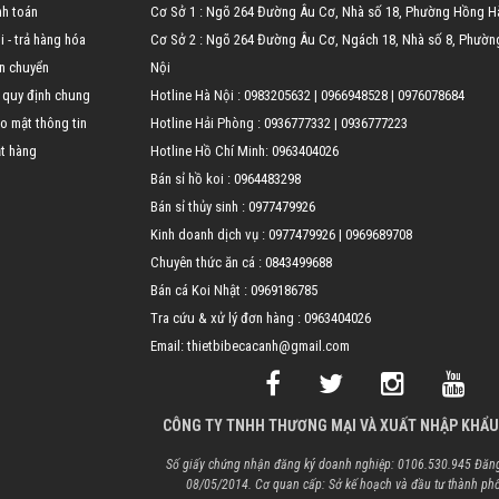
nh toán
Cơ Sở 1 : Ngõ 264 Đường Âu Cơ, Nhà số 18, Phường Hồng H
 - trả hàng hóa
Cơ Sở 2 : Ngõ 264 Đường Âu Cơ, Ngách 18, Nhà số 8, Phườn
n chuyển
Nội
 quy định chung
Hotline Hà Nội :
0983205632
|
0966948528
|
0976078684
o mật thông tin
Hotline Hải Phòng :
0936777332
|
0936777223
t hàng
Hotline Hồ Chí Minh:
0963404026
Bán sỉ hồ koi :
0964483298
Bán sỉ thủy sinh :
0977479926
Kinh doanh dịch vụ :
0977479926
|
0969689708
Chuyên thức ăn cá :
0843499688
Bán cá Koi Nhật :
0969186785
Tra cứu & xử lý đơn hàng :
0963404026
Email: thietbibecacanh@gmail.com
CÔNG TY TNHH THƯƠNG MẠI VÀ XUẤT NHẬP KHẨU
Số giấy chứng nhận đăng ký doanh nghiệp: 0106.530.945 Đăng
08/05/2014. Cơ quan cấp: Sở kế hoạch và đầu tư thành ph