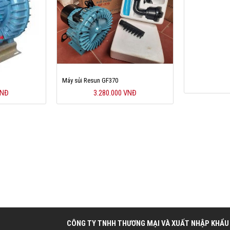
Máy sủi Resun GF370
VNĐ
3.280.000 VNĐ
CÔNG TY TNHH THƯƠNG MẠI VÀ XUẤT NHẬP KHẨU