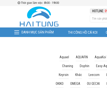
Thời gian làm việc: 8h00 - 19h00
TÌM THEO
HOTLINE:
0
DANH MỤC SẢN PHẨM
THI CÔNG HỒ CÁ KOI
Aquael
AQUAFIN
AquaKoi
Chaning
Dophin
Easy-A
Keyrsin
Khác
Leecom
OKIKO
OMEGA
OU GECAI