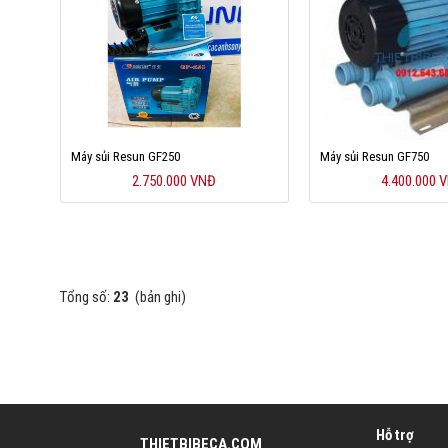
Máy sủi Resun GF250
Máy sủi Resun GF750
2.750.000 VNĐ
4.400.000 
Tổng số:
23
(bản ghi)
Hỗ trợ
THIETBIBECA.COM