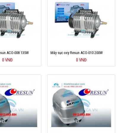
esun ACO-008 135W
Máy sục oxy Resun ACO-010 200W
0 VNĐ
0 VNĐ