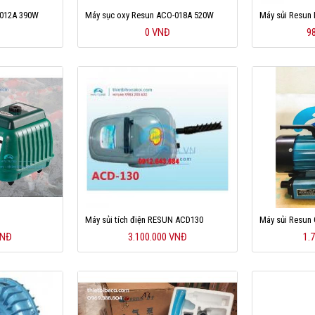
-012A 390W
Máy sục oxy Resun ACO-018A 520W
Máy sủi Resun
0 VNĐ
9
Máy sủi tích điện RESUN ACD130
Máy sủi Resun
VNĐ
3.100.000 VNĐ
1.