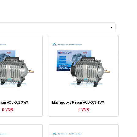
esun ACO-002 35W
Máy sục oxy Resun ACO-003 45W
0 VNĐ
0 VNĐ