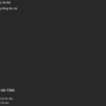
à, Hà Nội
g Hồng Hà, Hà
 HẢI TÙNG
 ký lần đầu:
ố Hà Nội.