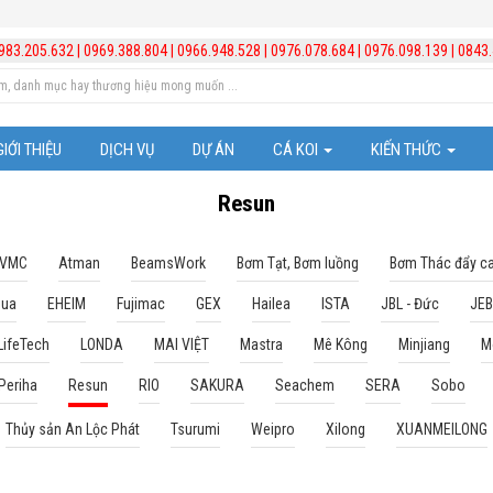
983.205.632
|
0969.388.804
|
0966.948.528
|
0976.078.684
|
0976.098.139
|
0843.
GIỚI THIỆU
DỊCH VỤ
DỰ ÁN
CÁ KOI
KIẾN THỨC
Cá Koi Nhật Bản
Trị bệnh cho cá
Resun
Những chú ý trong vi
 VMC
Atman
BeamsWork
Bơm Tạt, Bơm luồng
Bơm Thác đẩy c
qua
EHEIM
Fujimac
GEX
Hailea
ISTA
JBL - Đức
JE
Kiến thức hồ cá Koi
LifeTech
LONDA
MAI VIỆT
Mastra
Mê Kông
Minjiang
M
Kiến thức chăm sóc b
Periha
Resun
RIO
SAKURA
Seachem
SERA
Sobo
Video hướng dẫn lắp đ
Thủy sản An Lộc Phát
Tsurumi
Weipro
Xilong
XUANMEILONG
Quản lý và xử lý nước