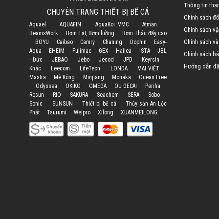
Thông tin tha
CHUYÊN TRANG THIẾT BỊ BỂ CÁ
Chính sách đổi
Aquael
AQUAFIN
AquaKoi VMC
Atman
Chính sách vậ
BeamsWork
Bơm Tạt, Bơm luồng
Bơm Thác đẩy cao
Chính sách và
BOYU
Caibao
Camry
Chaning
Dophin
Easy-
Aqua
EHEIM
Fujimac
GEX
Hailea
ISTA
JBL
Chính sách bả
- Đức
JEBAO
Jebo
Jecod
JPD
Keyrsin
Hướng dẫn đặ
Khác
Leecom
LifeTech
LONDA
MAI VIỆT
Mastra
Mê Kông
Minjiang
Monaka
Ocean Free
Odyssea
OKIKO
OMEGA
OU GECAI
Periha
Resun
RIO
SAKURA
Seachem
SERA
Sobo
Sonic
SUNSUN
Thiết bị bể cá
Thủy sản An Lộc
Phát
Tsurumi
Weipro
Xilong
XUANMEILONG