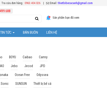
thietbibecacanh@gmail.com
Tra cứu đơn hàng :
0963.404.026
|
Email:
499.688
Sản phẩm bạn đã xem
TIN TỨC
BÁN BUÔN
LIÊN HỆ
Tuyển Dụng
ệc chăm sóc cá Koi
Hoạt Động Công Ty
ao
BOYU
Caibao
Camry
BAO
Jebo
Jecod
JPD
Khuyến mại
onaka
Ocean Free
Odyssea
ể cá cảnh
Sonic
SUNSUN
Thiết bị bể cá
ặt thiết bị bể cá
 bể cả