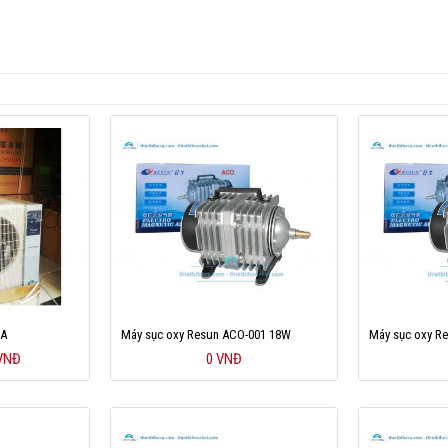
0A
Máy sục oxy Resun ACO-001 18W
Máy sục oxy R
 VNĐ
0 VNĐ