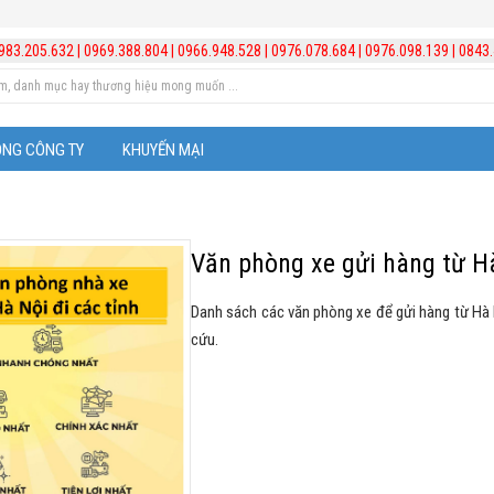
983.205.632
|
0969.388.804
|
0966.948.528
|
0976.078.684
|
0976.098.139
|
0843.
ỘNG CÔNG TY
KHUYẾN MẠI
Văn phòng xe gửi hàng từ Hà
Danh sách các văn phòng xe để gửi hàng từ Hà Nộ
cứu.