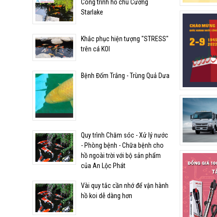
Công trình hồ chú Cường
Starlake
Khắc phục hiện tượng "STRESS"
Quy trình Chăm sóc - Xử lý
trên cá KOI
nước - Phòng bệnh - Chữa
bệnh cho hồ ngoài trời với
bộ sản phẩm của An Lộc
Bệnh Đốm Trắng - Trùng Quả Dưa
Phát
Vài quy tắc cần nhớ để vận
hành hồ koi dễ dàng hơn
Quy trình Chăm sóc - Xử lý nước
- Phòng bệnh - Chữa bệnh cho
Vật liệu lọc cho hồ cá
hồ ngoài trời với bộ sản phẩm
của An Lộc Phát
Vài quy tắc cần nhớ để vận hành
hồ koi dễ dàng hơn
Dấu hiệu nhận biết cá Koi
đang bị bệnh