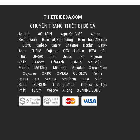
THIETBIBECA.COM
CHUYÊN TRANG THIẾT BỊ BỂ CÁ
Aquael
AQUAFIN
AquaKoi VMC
Atman
BeamsWork
Bơm Tạt, Bơm luồng
Bơm Thác đẩy cao
BOYU
Caibao
Camry
Chaning
Dophin
Easy-
Aqua
EHEIM
Fujimac
GEX
Hailea
ISTA
JBL
- Đức
JEBAO
Jebo
Jecod
JPD
Keyrsin
Khác
Leecom
LifeTech
LONDA
MAI VIỆT
Mastra
Mê Kông
Minjiang
Monaka
Ocean Free
Odyssea
OKIKO
OMEGA
OU GECAI
Periha
Resun
RIO
SAKURA
Seachem
SERA
Sobo
Sonic
SUNSUN
Thiết bị bể cá
Thủy sản An Lộc
Phát
Tsurumi
Weipro
Xilong
XUANMEILONG