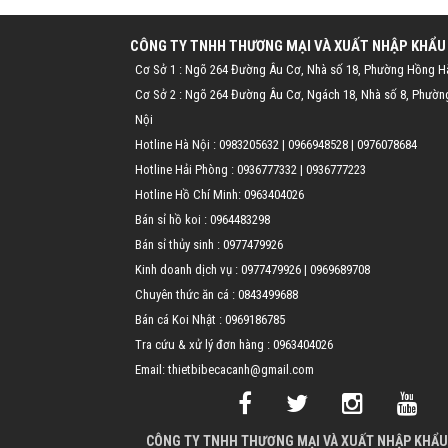
CÔNG TY TNHH THƯƠNG MẠI VÀ XUẤT NHẬP KHẨU
Cơ Sở 1 : Ngõ 264 Đường Âu Cơ, Nhà số 18, Phường Hồng H
Cơ Sở 2 : Ngõ 264 Đường Âu Cơ, Ngách 18, Nhà số 8, Phườn
Nội
Hotline Hà Nội :
0983205632
|
0966948528
|
0976078684
Hotline Hải Phòng :
0936777332
|
0936777223
Hotline Hồ Chí Minh:
0963404026
Bán sỉ hồ koi :
0964483298
Bán sỉ thủy sinh :
0977479926
Kinh doanh dịch vụ :
0977479926
|
0969689708
Chuyên thức ăn cá :
0843499688
Bán cá Koi Nhật :
0969186785
Tra cứu & xử lý đơn hàng :
0963404026
Email: thietbibecacanh@gmail.com
CÔNG TY TNHH THƯƠNG MẠI VÀ XUẤT NHẬP KHẨU