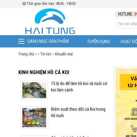
Thời gian làm việc: 8h00 - 19h00
HOTLINE:
0
KINH NGHIỆM HỒ CÁ KOI
15 lý do để làm hồ koi và
nuôi cá koi làm cảnh
DANH MỤC SẢN PHẨM
TUYỂN DỤNG
HOẠT Đ
Kiểm soát theo dõi cá Koi
Trang chủ
> >
Tin tức
>
Khuyến mại
trong hồ nuôi
KINH NGHIỆM HỒ CÁ KOI
Công trình hồ chú Cường
15 lý do để làm hồ koi và nuôi cá
Starlake
koi làm cảnh
Khắc phục hiện tượng
Kiểm soát theo dõi cá Koi trong
"STRESS" trên cá KOI
hồ nuôi
Bệnh Đốm Trắng - Trùng
Quả Dưa