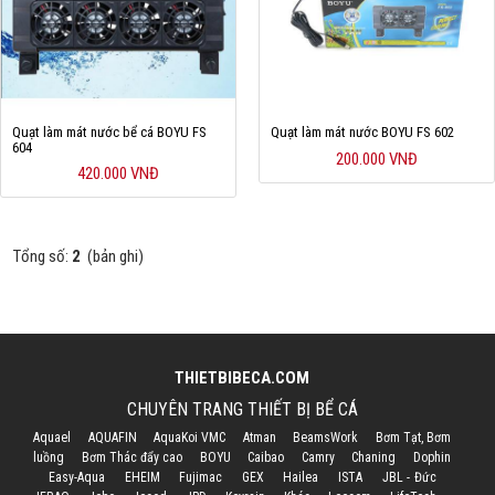
Cá rồng & Phụ kiện
Bể thủy sinh & Phụ kiện
Bể nước mặn & Phụ kiện
Quạt làm mát nước bể cá BOYU FS
Quạt làm mát nước BOYU FS 602
604
200.000 VNĐ
Thi công hồ cá Koi
420.000 VNĐ
Giới thiệu
Tổng số:
2
(bản ghi)
Dịch vụ
Dự Án
Cá Koi
THIETBIBECA.COM
Kiến thức
CHUYÊN TRANG THIẾT BỊ BỂ CÁ
Tin tức
Aquael
AQUAFIN
AquaKoi VMC
Atman
BeamsWork
Bơm Tạt, Bơm
luồng
Bơm Thác đẩy cao
BOYU
Caibao
Camry
Chaning
Dophin
Easy-Aqua
EHEIM
Fujimac
GEX
Hailea
ISTA
JBL - Đức
Bán Buôn