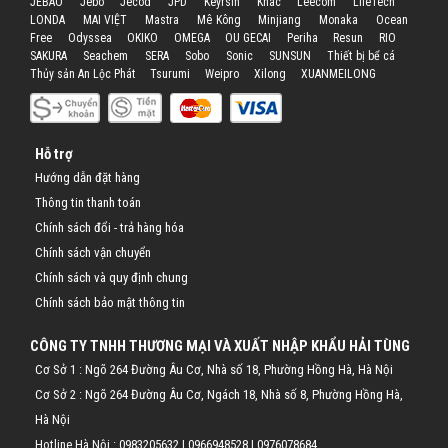
JEBAO
Jebo
Jecod
JPD
Keyrsin
Khác
Leecom
LifeTech
LONDA
MAI VIỆT
Mastra
Mê Kông
Minjiang
Monaka
Ocean
Hỗ trợ
Free
Odyssea
OKIKO
OMEGA
OU GECAI
Periha
Resun
RIO
SAKURA
Seachem
SERA
Sobo
Sonic
SUNSUN
Thiết bị bể cá
Liên hệ
Thủy sản An Lộc Phát
Tsurumi
Weipro
Xilong
XUANMEILONG
Hỗ trợ
Hướng dẫn đặt hàng
Thông tin thanh toán
Chính sách đổi - trả hàng hóa
Chính sách vận chuyển
Chính sách và quy định chung
Chính sách bảo mật thông tin
CÔNG TY TNHH THƯƠNG MẠI VÀ XUẤT NHẬP KHẨU HẢI TÙNG
Cơ Sở 1 : Ngõ 264 Đường Âu Cơ, Nhà số 18, Phường Hồng Hà, Hà Nội
Cơ Sở 2 : Ngõ 264 Đường Âu Cơ, Ngách 18, Nhà số 8, Phường Hồng Hà,
Hà Nội
Hotline Hà Nội :
0983205632
|
0966948528
|
0976078684