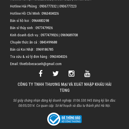
Hotline Hải Phòng :
0936777332
|
0936777223
Hotline Hồ Chí Minh:
0963404026
Bán sỉ hồ koi :
0964483298
Bán sỉ thủy sinh :
0977479926
Kinh doanh dịch vụ :
0977479926
|
0969689708
Chuyên thức ăn cá :
0843499688
Bán cá Koi Nhật :
0969186785
Tra cứu & xử lý đơn hàng :
0963404026
Email: thietbibecacanh@gmail.com
CÔNG TY TNHH THƯƠNG MẠI VÀ XUẤT NHẬP KHẨU HẢI
TÙNG
Số giấy chứng nhận đăng ký doanh nghiệp: 0106.530.945 Đăng ký lần đầu:
08/05/2014. Cơ quan cấp: Sở kế hoạch và đầu tư thành phố Hà Nội.