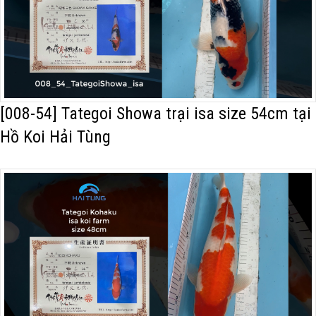
Dấu hiệu nhận
biết cá Koi đang bị
bệnh
Kiểm tra nước hồ
nuôi cá Koi
[008-54] Tategoi Showa trại isa size 54cm tại
Hồ Koi Hải Tùng