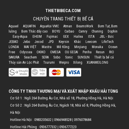
THIETBIBECA.COM
CHUYÊN TRANG THIẾT BỊ BỂ CÁ
Aquael
AQUAFIN
AquaKoi VMC
Atman
BeamsWork
Bơm Tạt, Bơm
luồng
Bơm Thác đẩy cao
BOYU
Caibao
Camry
Chaning
Dophin
Easy-Aqua
EHEIM
Fujimac
GEX
Hailea
ISTA
JBL - Đức
JEBAO
Jebo
Jecod
JPD
Keyrsin
Khác
Leecom
LifeTech
LONDA
MAI VIỆT
Mastra
Mê Kông
Minjiang
Monaka
Ocean
Free
Odyssea
OKIKO
OMEGA
OU GECAI
Periha
Resun
RIO
SAKURA
Seachem
SERA
Sobo
Sonic
SUNSUN
Thiết bị bể cá
Thủy sản An Lộc Phát
Tsurumi
Weipro
Xilong
XUANMEILONG
CÔNG TY TNHH THƯƠNG MẠI VÀ XUẤT NHẬP KHẨU HẢI TÙNG
Cơ Sở 1 : Ngõ 264 Đường Âu Cơ, Nhà số 18, Phường Hồng Hà, Hà Nội
Cơ Sở 2 : Ngõ 264 Đường Âu Cơ, Ngách 18, Nhà số 8, Phường Hồng Hà,
Hà Nội
Hotline Hà Nội :
0983205632
|
0966948528
|
0976078684
Hotline Hải Phòng :
0936777332
|
0936777223