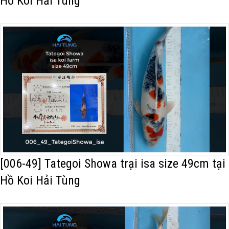
Hồ Koi Hải Tùng
[006-49] Tategoi Showa trại isa size 49cm tại
Hồ Koi Hải Tùng