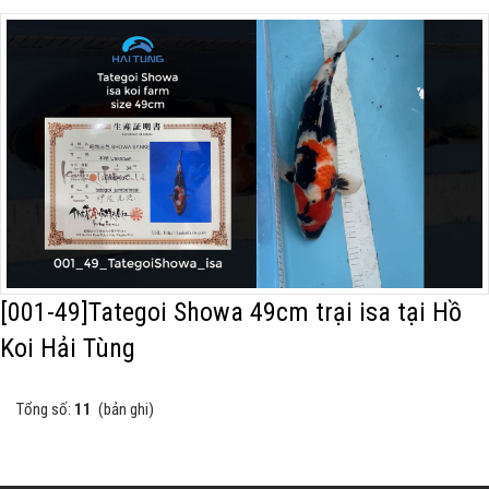
[001-49]Tategoi Showa 49cm trại isa tại Hồ
Koi Hải Tùng
Tổng số:
11
(bản ghi)