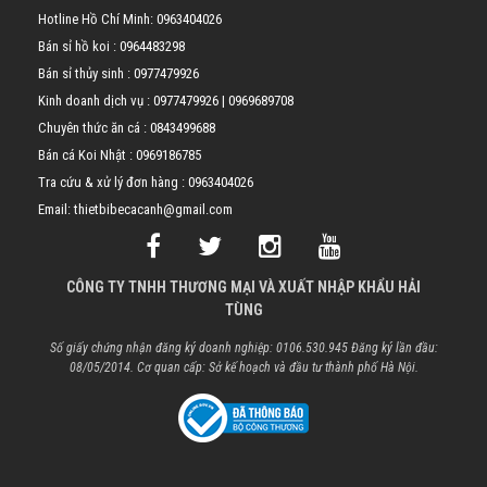
Hotline Hồ Chí Minh:
0963404026
Bán sỉ hồ koi :
0964483298
Bán sỉ thủy sinh :
0977479926
Kinh doanh dịch vụ :
0977479926
|
0969689708
Chuyên thức ăn cá :
0843499688
Bán cá Koi Nhật :
0969186785
Tra cứu & xử lý đơn hàng :
0963404026
Email: thietbibecacanh@gmail.com
CÔNG TY TNHH THƯƠNG MẠI VÀ XUẤT NHẬP KHẨU HẢI
TÙNG
Số giấy chứng nhận đăng ký doanh nghiệp: 0106.530.945 Đăng ký lần đầu:
08/05/2014. Cơ quan cấp: Sở kế hoạch và đầu tư thành phố Hà Nội.