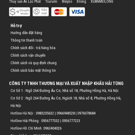
Thủy sản An Lộc Phát
Tsurumi
Weipro
Xilong
XUANMEILONG
Hỗ trợ
Hướng dẫn đặt hàng
Thông tin thanh toán
Chính sách đổi - trả hàng hóa
Chính sách vận chuyển
Chính sách và quy định chung
Chính sách bảo mật thông tin
CÔNG TY TNHH THƯƠNG MẠI VÀ XUẤT NHẬP KHẨU HẢI TÙNG
Cơ Sở 1 : Ngõ 264 Đường Âu Cơ, Nhà số 18, Phường Hồng Hà, Hà Nội
Cơ Sở 2 : Ngõ 264 Đường Âu Cơ, Ngách 18, Nhà số 8, Phường Hồng Hà,
Hà Nội
Hotline Hà Nội :
0983205632
|
0966948528
|
0976078684
Hotline Hải Phòng :
0936777332
|
0936777223
Hotline Hồ Chí Minh:
0963404026