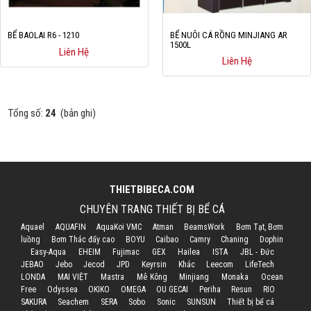
BỂ BAOLAI R6 - 1210
BỂ NUÔI CÁ RỒNG MINJIANG AR
1500L
Liên Hệ
Liên Hệ
Tổng số:
24
(bản ghi)
THIETBIBECA.COM
CHUYÊN TRANG THIẾT BỊ BỂ CÁ
Aquael
AQUAFIN
AquaKoi VMC
Atman
BeamsWork
Bơm Tạt, Bơm
luồng
Bơm Thác đẩy cao
BOYU
Caibao
Camry
Chaning
Dophin
Easy-Aqua
EHEIM
Fujimac
GEX
Hailea
ISTA
JBL - Đức
JEBAO
Jebo
Jecod
JPD
Keyrsin
Khác
Leecom
LifeTech
LONDA
MAI VIỆT
Mastra
Mê Kông
Minjiang
Monaka
Ocean
Free
Odyssea
OKIKO
OMEGA
OU GECAI
Periha
Resun
RIO
SAKURA
Seachem
SERA
Sobo
Sonic
SUNSUN
Thiết bị bể cá