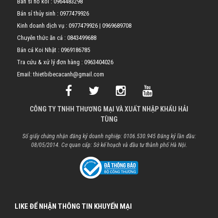
Bán sỉ hồ koi :
0964483298
Bán sỉ thủy sinh :
0977479926
Kinh doanh dịch vụ :
0977479926
|
0969689708
Chuyên thức ăn cá :
0843499688
Bán cá Koi Nhật :
0969186785
Tra cứu & xử lý đơn hàng :
0963404026
Email: thietbibecacanh@gmail.com
CÔNG TY TNHH THƯƠNG MẠI VÀ XUẤT NHẬP KHẨU HẢI
TÙNG
Số giấy chứng nhận đăng ký doanh nghiệp: 0106.530.945 Đăng ký lần đầu:
08/05/2014. Cơ quan cấp: Sở kế hoạch và đầu tư thành phố Hà Nội.
LIKE ĐỂ NHẬN THÔNG TIN KHUYẾN MẠI