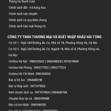
Thông tin thanh toán
Chính sách đổi - trả hàng hóa
Chính sách vận chuyển
Chính sách và quy định chung
Chính sách bảo mật thông tin
CÔNG TY TNHH THƯƠNG MẠI VÀ XUẤT NHẬP KHẨU HẢI TÙNG
Cơ Sở 1 : Ngõ 264 Đường Âu Cơ, Nhà số 18, Phường Hồng Hà, Hà Nội
Cơ Sở 2 : Ngõ 264 Đường Âu Cơ, Ngách 18, Nhà số 8, Phường Hồng Hà,
Hà Nội
Hotline Hà Nội :
0983205632
|
0966948528
|
0976078684
Hotline Hải Phòng :
0936777332
|
0936777223
Hotline Hồ Chí Minh:
0963404026
Bán sỉ hồ koi :
0964483298
Bán sỉ thủy sinh :
0977479926
Kinh doanh dịch vụ :
0977479926
|
0969689708
Chuyên thức ăn cá :
0843499688
Bán cá Koi Nhật :
0969186785
Tra cứu & xử lý đơn hàng :
0963404026