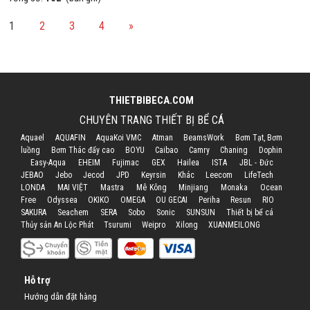
1
2
3
4
»
THIETBIBECA.COM
CHUYÊN TRANG THIẾT BỊ BỂ CÁ
Aquael
AQUAFIN
AquaKoi VMC
Atman
BeamsWork
Bơm Tạt, Bơm
luồng
Bơm Thác đẩy cao
BOYU
Caibao
Camry
Chaning
Dophin
Easy-Aqua
EHEIM
Fujimac
GEX
Hailea
ISTA
JBL - Đức
JEBAO
Jebo
Jecod
JPD
Keyrsin
Khác
Leecom
LifeTech
LONDA
MAI VIỆT
Mastra
Mê Kông
Minjiang
Monaka
Ocean
Free
Odyssea
OKIKO
OMEGA
OU GECAI
Periha
Resun
RIO
SAKURA
Seachem
SERA
Sobo
Sonic
SUNSUN
Thiết bị bể cá
Thủy sản An Lộc Phát
Tsurumi
Weipro
Xilong
XUANMEILONG
Hỗ trợ
Hướng dẫn đặt hàng