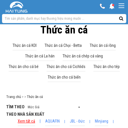
TÌM THEO
KHUYẾN MẠI HOT
Hồ ngoài trời & phụ kiện
THEO NHÀ SẢN XUẤT
Thức ăn cá
Xem tất cả
|
AQUAFIN
|
Bơm sủi Oxy
JBL - Đức
Minjiang
|
|
Thức ăn cá KOI
Thức ăn cá Chọi - Betta
Thức ăn cá rồng
Lọc bể cá
OKIKO
OMEGA
|
|
Thức ăn cá La hán
Thức ăn cá chép cá vàng
Máy móc phụ kiện khác
SAKURA
Thiết bị bể cá
|
|
Thức ăn cho cá bé
Thức ăn cho cá Cichlids
Thức ăn cho tép
Thuốc cho cá cảnh
Thức ăn cho cá biển
Xử lý nước
Thức ăn cá
Trang chủ
> >
Thức ăn cá
Đèn bể cá
TÌM THEO
THEO NHÀ SẢN XUẤT
Bể cá cảnh
Xem tất cả
|
AQUAFIN
JBL - Đức
Minjiang
|
|
|
Trang trí bể cá