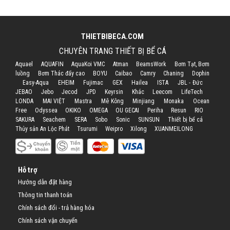
THIETBIBECA.COM
CHUYÊN TRANG THIẾT BỊ BỂ CÁ
Aquael
AQUAFIN
AquaKoi VMC
Atman
BeamsWork
Bơm Tạt, Bơm
luồng
Bơm Thác đẩy cao
BOYU
Caibao
Camry
Chaning
Dophin
Easy-Aqua
EHEIM
Fujimac
GEX
Hailea
ISTA
JBL - Đức
JEBAO
Jebo
Jecod
JPD
Keyrsin
Khác
Leecom
LifeTech
LONDA
MAI VIỆT
Mastra
Mê Kông
Minjiang
Monaka
Ocean
Free
Odyssea
OKIKO
OMEGA
OU GECAI
Periha
Resun
RIO
SAKURA
Seachem
SERA
Sobo
Sonic
SUNSUN
Thiết bị bể cá
Thủy sản An Lộc Phát
Tsurumi
Weipro
Xilong
XUANMEILONG
Hỗ trợ
Hướng dẫn đặt hàng
Thông tin thanh toán
Chính sách đổi - trả hàng hóa
Chính sách vận chuyển