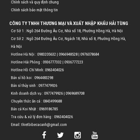
Chính sách và quy định chung
Chính sách bảo mật thông tin
CÔNG TY TNHH THƯƠNG MẠI VÀ XUẤT NHẬP KHẨU HẢI TÙNG
Cơ Sở 1 : Ngõ 264 Đường Âu Cơ, Nhà số 18, Phường Hồng Hà, Hà Nội
Cơ Sở 2 : Ngõ 264 Đường Âu Cơ, Ngách 18, Nhà số 8, Phường Hồng Hà,
Hà Nội
Hotline Hà Nội :
0983205632
|
0966948528
|
0976078684
Hotline Hải Phòng :
0936777332
|
0936777223
Hotline Hồ Chí Minh:
0963404026
Bán sỉ hồ koi :
0964483298
Bán sỉ thủy sinh :
0977479926
Kinh doanh dịch vụ :
0977479926
|
0969689708
Chuyên thức ăn cá :
0843499688
Bán cá Koi Nhật :
0969186785
Tra cứu & xử lý đơn hàng :
0963404026
Email: thietbibecacanh@gmail.com