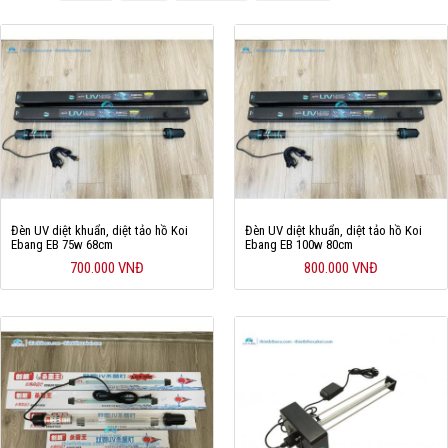
Cá rồng & Phụ kiện
Bể thủy sinh & Phụ kiện
Bể nước mặn & Phụ kiện
Thi công hồ cá Koi
Giới thiệu
Đèn UV diệt khuẩn, diệt tảo hồ Koi
Đèn UV diệt khuẩn, diệt tảo hồ Koi
Dịch vụ
Ebang EB 75w 68cm
Ebang EB 100w 80cm
700.000 VNĐ
800.000 VNĐ
Dự Án
Cá Koi
Kiến thức
Tin tức
Bán Buôn