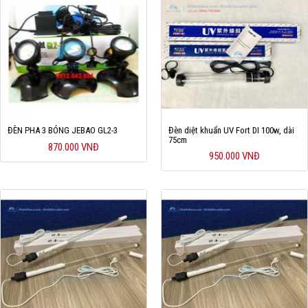
ĐÈN PHA 3 BÓNG JEBAO GL2-3
Đèn diệt khuẩn UV Fort DI 100w, dài
75cm
870.000 VNĐ
950.000 VNĐ