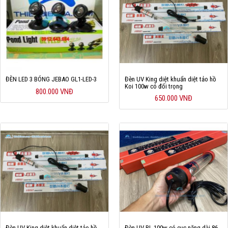
ĐÈN LED 3 BÓNG JEBAO GL1-LED-3
Đèn UV King diệt khuẩn diệt tảo hồ
Koi 100w có đối trọng
800.000 VNĐ
650.000 VNĐ
Đèn UV King diệt khuẩn diệt tảo hồ
Đèn UV BL 100w có cục nặng dài 86