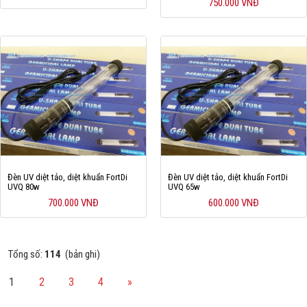
750.000 VNĐ
Đèn UV diệt tảo, diệt khuẩn FortDi
Đèn UV diệt tảo, diệt khuẩn FortDi
UVQ 80w
UVQ 65w
700.000 VNĐ
600.000 VNĐ
Tổng số:
114
(bản ghi)
1
2
3
4
»