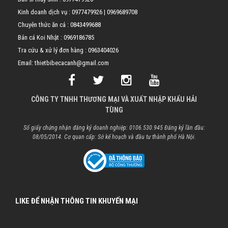
Kinh doanh dịch vụ :
0977479926
|
0969689708
Chuyên thức ăn cá :
0843499688
Bán cá Koi Nhật :
0969186785
Tra cứu & xử lý đơn hàng :
0963404026
Email: thietbibecacanh@gmail.com
CÔNG TY TNHH THƯƠNG MẠI VÀ XUẤT NHẬP KHẨU HẢI
TÙNG
Số giấy chứng nhận đăng ký doanh nghiệp: 0106.530.945 Đăng ký lần đầu:
08/05/2014. Cơ quan cấp: Sở kế hoạch và đầu tư thành phố Hà Nội.
LIKE ĐỂ NHẬN THÔNG TIN KHUYẾN MẠI