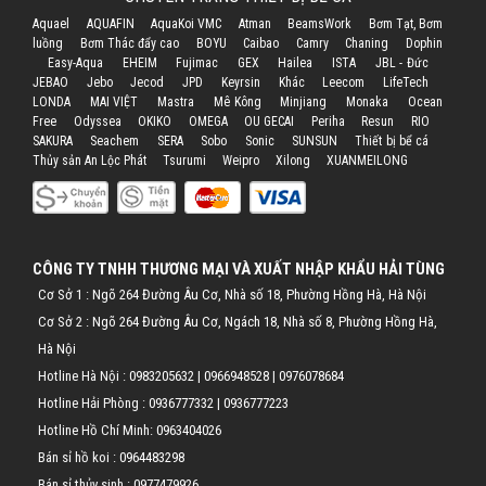
Dấu hiệu nhận
Aquael
AQUAFIN
AquaKoi VMC
Atman
BeamsWork
Bơm Tạt, Bơm
biết cá Koi đang bị
luồng
Bơm Thác đẩy cao
BOYU
Caibao
Camry
Chaning
Dophin
bệnh
Easy-Aqua
EHEIM
Fujimac
GEX
Hailea
ISTA
JBL - Đức
JEBAO
Jebo
Jecod
JPD
Keyrsin
Khác
Leecom
LifeTech
Kiểm tra nước hồ
LONDA
MAI VIỆT
Mastra
Mê Kông
Minjiang
Monaka
Ocean
Free
Odyssea
OKIKO
OMEGA
OU GECAI
Periha
Resun
RIO
nuôi cá Koi
SAKURA
Seachem
SERA
Sobo
Sonic
SUNSUN
Thiết bị bể cá
Thủy sản An Lộc Phát
Tsurumi
Weipro
Xilong
XUANMEILONG
CÔNG TY TNHH THƯƠNG MẠI VÀ XUẤT NHẬP KHẨU HẢI TÙNG
Cơ Sở 1 : Ngõ 264 Đường Âu Cơ, Nhà số 18, Phường Hồng Hà, Hà Nội
Cơ Sở 2 : Ngõ 264 Đường Âu Cơ, Ngách 18, Nhà số 8, Phường Hồng Hà,
Hà Nội
Hotline Hà Nội :
0983205632
|
0966948528
|
0976078684
Hotline Hải Phòng :
0936777332
|
0936777223
Hotline Hồ Chí Minh:
0963404026
Bán sỉ hồ koi :
0964483298
Bán sỉ thủy sinh :
0977479926