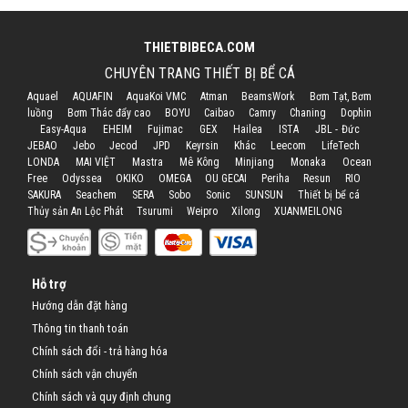
THIETBIBECA.COM
CHUYÊN TRANG THIẾT BỊ BỂ CÁ
Aquael
AQUAFIN
AquaKoi VMC
Atman
BeamsWork
Bơm Tạt, Bơm
luồng
Bơm Thác đẩy cao
BOYU
Caibao
Camry
Chaning
Dophin
Easy-Aqua
EHEIM
Fujimac
GEX
Hailea
ISTA
JBL - Đức
JEBAO
Jebo
Jecod
JPD
Keyrsin
Khác
Leecom
LifeTech
LONDA
MAI VIỆT
Mastra
Mê Kông
Minjiang
Monaka
Ocean
Free
Odyssea
OKIKO
OMEGA
OU GECAI
Periha
Resun
RIO
SAKURA
Seachem
SERA
Sobo
Sonic
SUNSUN
Thiết bị bể cá
Thủy sản An Lộc Phát
Tsurumi
Weipro
Xilong
XUANMEILONG
Hỗ trợ
Hướng dẫn đặt hàng
Thông tin thanh toán
Chính sách đổi - trả hàng hóa
Chính sách vận chuyển
Chính sách và quy định chung