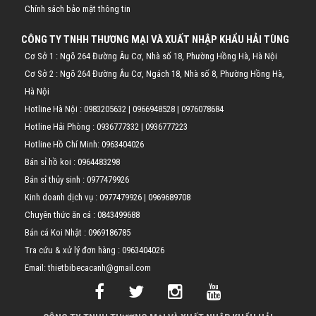
Chính sách bảo mật thông tin
CÔNG TY TNHH THƯƠNG MẠI VÀ XUẤT NHẬP KHẨU HẢI TÙNG
Cơ Sở 1 : Ngõ 264 Đường Âu Cơ, Nhà số 18, Phường Hồng Hà, Hà Nội
Cơ Sở 2 : Ngõ 264 Đường Âu Cơ, Ngách 18, Nhà số 8, Phường Hồng Hà,
Hà Nội
Hotline Hà Nội :
0983205632
|
0966948528
|
0976078684
Hotline Hải Phòng :
0936777332
|
0936777223
Hotline Hồ Chí Minh:
0963404026
Bán sỉ hồ koi :
0964483298
Bán sỉ thủy sinh :
0977479926
Kinh doanh dịch vụ :
0977479926
|
0969689708
Chuyên thức ăn cá :
0843499688
Bán cá Koi Nhật :
0969186785
Tra cứu & xử lý đơn hàng :
0963404026
Email: thietbibecacanh@gmail.com