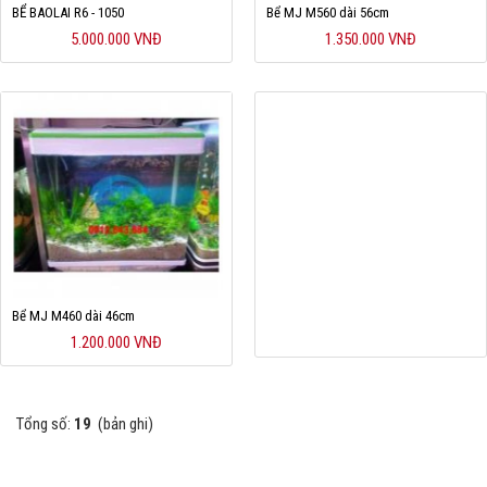
BỂ BAOLAI R6 - 1050
Bể MJ M560 dài 56cm
5.000.000 VNĐ
1.350.000 VNĐ
Bể MJ M460 dài 46cm
1.200.000 VNĐ
Tổng số:
19
(bản ghi)