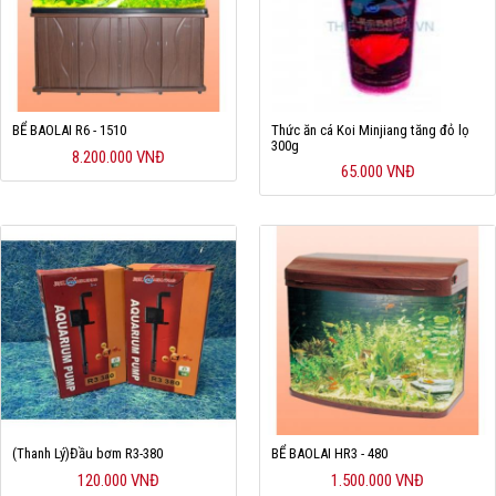
BỂ BAOLAI R6 - 1510
Thức ăn cá Koi Minjiang tăng đỏ lọ
300g
8.200.000 VNĐ
65.000 VNĐ
(Thanh Lý)Đầu bơm R3-380
BỂ BAOLAI HR3 - 480
120.000 VNĐ
1.500.000 VNĐ