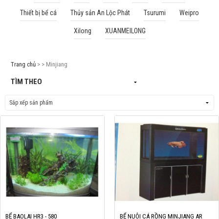
Thiết bị bể cá
Thủy sản An Lộc Phát
Tsurumi
Weipro
Cá rồng & Phụ kiện
Xilong
XUANMEILONG
Bể thủy sinh & Phụ kiện
Bể nước mặn & Phụ kiện
Trang chủ
> > Minjiang
Thi công hồ cá Koi
TÌM THEO
Giới thiệu
Dịch vụ
Dự Án
Cá Koi
Kiến thức
Tin tức
Bán Buôn
BỂ BAOLAI HR3 - 580
BỂ NUÔI CÁ RỒNG MINJIANG AR