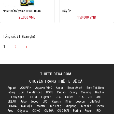
Nhiệt kế thủy tinh BOYU BT-02
Bẫy Ốc
25.000 VNĐ
150.000 VNĐ
Tổng số:
31
(bản ghi)
1
2
»
THIETBIBECA.COM
CHUYÊN TRANG THIẾT BỊ BỂ CÁ
Aquael
AQUAFIN
AquaKoi VMC
Atman
BeamsWork
Bơm Tạt, Bơm
luồng
Bơm Thác đẩy cao
BOYU
Caibao
Camry
Chaning
Dophin
Easy-Aqua
EHEIM
Fujimac
GEX
Hailea
ISTA
JBL - Đức
JEBAO
Jebo
Jecod
JPD
Keyrsin
Khác
Leecom
LifeTech
LONDA
MAI VIỆT
Mastra
Mê Kông
Minjiang
Monaka
Ocean
Free
Odyssea
OKIKO
OMEGA
OU GECAI
Periha
Resun
RIO