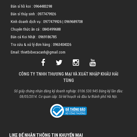
Bán sỉ hồ koi :
0964483298
Bán sỉ thủy sinh :
0977479926
Kinh doanh dịch vụ :
0977479926
|
0969689708
Chuyên thức ăn cá :
0843499688
Bán cá Koi Nhật :
0969186785
Tra cứu & xử lý đơn hàng :
0963404026
Email: thietbibecacanh@gmail.com
CÔNG TY TNHH THƯƠNG MẠI VÀ XUẤT NHẬP KHẨU HẢI
TÙNG
Số giấy chứng nhận đăng ký doanh nghiệp: 0106.530.945 Đăng ký lần đầu:
08/05/2014. Cơ quan cấp: Sở kế hoạch và đầu tư thành phố Hà Nội.
LIKE ĐỂ NHẬN THÔNG TIN KHUYẾN MẠI