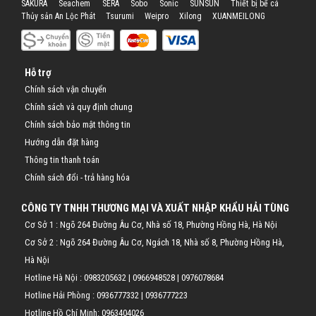
SAKURA
Seachem
SERA
Sobo
Sonic
SUNSUN
Thiết bị bể cá
Thủy sản An Lộc Phát
Tsurumi
Weipro
Xilong
XUANMEILONG
Hỗ trợ
Chính sách vận chuyển
Chính sách và quy định chung
Chính sách bảo mật thông tin
Hướng dẫn đặt hàng
Thông tin thanh toán
Chính sách đổi - trả hàng hóa
CÔNG TY TNHH THƯƠNG MẠI VÀ XUẤT NHẬP KHẨU HẢI TÙNG
Cơ Sở 1 : Ngõ 264 Đường Âu Cơ, Nhà số 18, Phường Hồng Hà, Hà Nội
Cơ Sở 2 : Ngõ 264 Đường Âu Cơ, Ngách 18, Nhà số 8, Phường Hồng Hà,
Hà Nội
Hotline Hà Nội :
0983205632
|
0966948528
|
0976078684
Hotline Hải Phòng :
0936777332
|
0936777223
Hotline Hồ Chí Minh:
0963404026