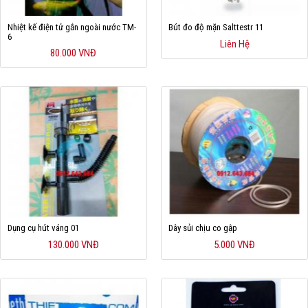
Nhiệt kế điện tử gắn ngoài nước TM-
Bút đo độ mặn Salttestr 11
6
Liên Hệ
80.000 VNĐ
Dụng cụ hút váng 01
Dây sủi chịu co gập
130.000 VNĐ
5.000 VNĐ