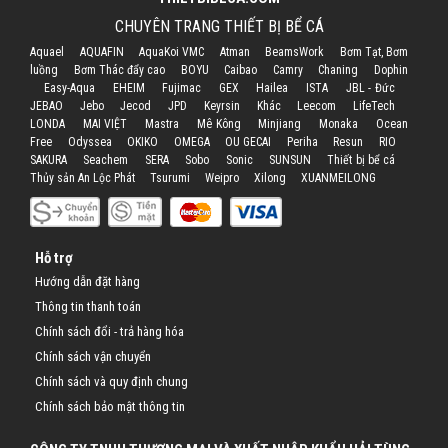
CHUYÊN TRANG THIẾT BỊ BỂ CÁ
Aquael
AQUAFIN
AquaKoi VMC
Atman
BeamsWork
Bơm Tạt, Bơm
luồng
Bơm Thác đẩy cao
BOYU
Caibao
Camry
Chaning
Dophin
Easy-Aqua
EHEIM
Fujimac
GEX
Hailea
ISTA
JBL - Đức
JEBAO
Jebo
Jecod
JPD
Keyrsin
Khác
Leecom
LifeTech
LONDA
MAI VIỆT
Mastra
Mê Kông
Minjiang
Monaka
Ocean
Free
Odyssea
OKIKO
OMEGA
OU GECAI
Periha
Resun
RIO
SAKURA
Seachem
SERA
Sobo
Sonic
SUNSUN
Thiết bị bể cá
Thủy sản An Lộc Phát
Tsurumi
Weipro
Xilong
XUANMEILONG
Hỗ trợ
Hướng dẫn đặt hàng
Thông tin thanh toán
Chính sách đổi - trả hàng hóa
Chính sách vận chuyển
Chính sách và quy định chung
Chính sách bảo mật thông tin