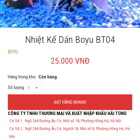
Cá rồng & Phụ kiện
Bể thủy sinh & Phụ kiện
Bể nước mặn & Phụ kiện
Nhiệt Kế Dán Boyu BT04
Thi công hồ cá Koi
BOYU
25.000 VNĐ
Giới thiệu
Dịch vụ
Hàng trong kho:
Còn hàng
Dự Án
Số lượng
Cá Koi
ĐẶT HÀNG NHANH
Kiến thức
CÔNG TY TNHH THƯƠNG MẠI VÀ XUẤT NHẬP KHẨU HẢI TÙNG
Thông Tin Đặt Hàng
Cơ Sở 1 : Ngõ 264 Đường Âu Cơ, Nhà số 18, Phường Hồng Hà, Hà Nội
Tin tức
Theo Nghị định 123/2020/NĐ-CP và nghị định 70/2025/NĐ-CP về việc
Cơ Sở 2 : Ngõ 264 Đường Âu Cơ, Ngách 18, Nhà số 8, Phường Hồng Hà, Hà
thực hiện lập Hóa Đơn Điện Tử bán hàng và cung cấp dịch vụ cho
người mua bắt buộc phải thế hiện đầy đủ thông tin: họ tên, địa chỉ, mã
Bán Buôn
Nội