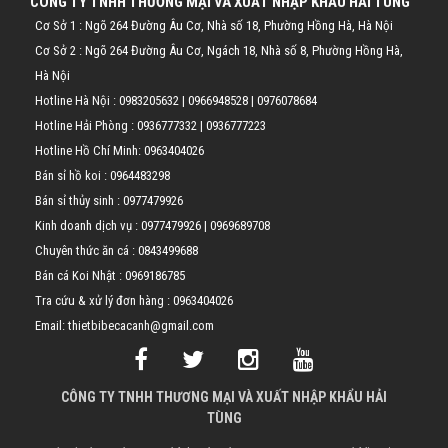
CÔNG TY TNHH THƯƠNG MẠI VÀ XUẤT NHẬP KHẨU HẢI TÙNG
Cơ Sở 1 : Ngõ 264 Đường Âu Cơ, Nhà số 18, Phường Hồng Hà, Hà Nội
Cơ Sở 2 : Ngõ 264 Đường Âu Cơ, Ngách 18, Nhà số 8, Phường Hồng Hà,
Hà Nội
Hotline Hà Nội :
0983205632
|
0966948528
|
0976078684
Hotline Hải Phòng :
0936777332
|
0936777223
Hotline Hồ Chí Minh:
0963404026
Bán sỉ hồ koi :
0964483298
Bán sỉ thủy sinh :
0977479926
Kinh doanh dịch vụ :
0977479926
|
0969689708
Chuyên thức ăn cá :
0843499688
Bán cá Koi Nhật :
0969186785
Tra cứu & xử lý đơn hàng :
0963404026
Email: thietbibecacanh@gmail.com
CÔNG TY TNHH THƯƠNG MẠI VÀ XUẤT NHẬP KHẨU HẢI
TÙNG