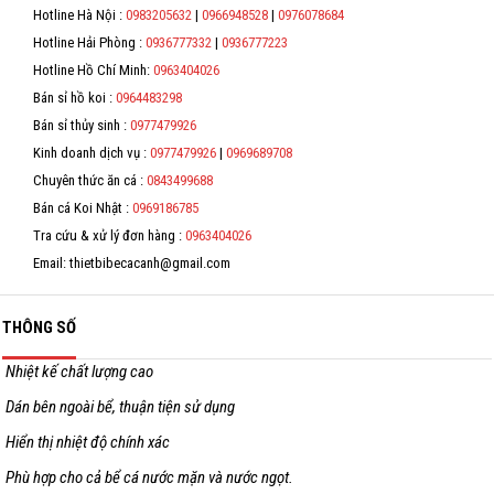
số thuế/ căn cước công dân/ số định danh.
Hotline Hà Nội :
0983205632
|
0966948528
|
0976078684
Hỗ trợ
*
Hotline Hải Phòng :
0936777332
|
0936777223
Hotline Hồ Chí Minh:
0963404026
Liên hệ
*
Bán sỉ hồ koi :
0964483298
*
Bán sỉ thủy sinh :
0977479926
Kinh doanh dịch vụ :
0977479926
|
0969689708
*
Chuyên thức ăn cá :
0843499688
Bán cá Koi Nhật :
0969186785
Tra cứu & xử lý đơn hàng :
0963404026
Email: thietbibecacanh@gmail.com
THÔNG SỐ
Nhiệt kế chất lượng cao
Dán bên ngoài bể, thuận tiện sử dụng
Hiển thị nhiệt độ chính xác
Phù hợp cho cả bể cá nước mặn và nước ngọt.