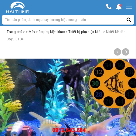
KHUYẾN MẠI HOT
Hồ ngoài trời & phụ kiện
Trang chủ
> >
Máy móc phụ kiện khác
>
Thiết bị phụ kiện khác
> Nhiệt kế dán
Bơm sủi Oxy
Boyu BT04
Lọc bể cá
Máy móc phụ kiện khác
Thuốc cho cá cảnh
Xử lý nước
Thức ăn cá
Đèn bể cá
Bể cá cảnh
Trang trí bể cá