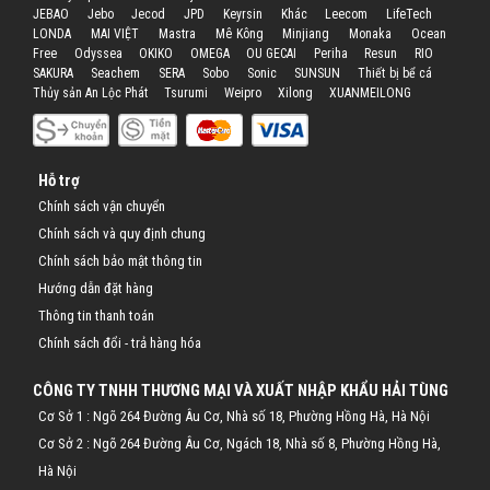
JEBAO
Jebo
Jecod
JPD
Keyrsin
Khác
Leecom
LifeTech
LONDA
MAI VIỆT
Mastra
Mê Kông
Minjiang
Monaka
Ocean
Free
Odyssea
OKIKO
OMEGA
OU GECAI
Periha
Resun
RIO
SAKURA
Seachem
SERA
Sobo
Sonic
SUNSUN
Thiết bị bể cá
Thủy sản An Lộc Phát
Tsurumi
Weipro
Xilong
XUANMEILONG
Hỗ trợ
Chính sách vận chuyển
Chính sách và quy định chung
Chính sách bảo mật thông tin
Hướng dẫn đặt hàng
Thông tin thanh toán
Chính sách đổi - trả hàng hóa
CÔNG TY TNHH THƯƠNG MẠI VÀ XUẤT NHẬP KHẨU HẢI TÙNG
Cơ Sở 1 : Ngõ 264 Đường Âu Cơ, Nhà số 18, Phường Hồng Hà, Hà Nội
Cơ Sở 2 : Ngõ 264 Đường Âu Cơ, Ngách 18, Nhà số 8, Phường Hồng Hà,
Hà Nội