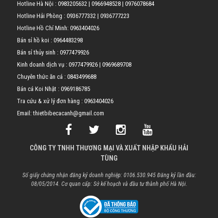
Hotline Hà Nội :
0983205632
|
0966948528
|
0976078684
Hotline Hải Phòng :
0936777332
|
0936777223
Hotline Hồ Chí Minh:
0963404026
Bán sỉ hồ koi :
0964483298
Bán sỉ thủy sinh :
0977479926
Kinh doanh dịch vụ :
0977479926
|
0969689708
Chuyên thức ăn cá :
0843499688
Bán cá Koi Nhật :
0969186785
Tra cứu & xử lý đơn hàng :
0963404026
Email: thietbibecacanh@gmail.com
CÔNG TY TNHH THƯƠNG MẠI VÀ XUẤT NHẬP KHẨU HẢI
TÙNG
Số giấy chứng nhận đăng ký doanh nghiệp: 0106.530.945 Đăng ký lần đầu:
08/05/2014. Cơ quan cấp: Sở kế hoạch và đầu tư thành phố Hà Nội.