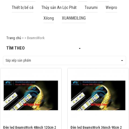
Thiết bị bể cá
Thủy sản An Lộc Phát
Tsurumi
Weipro
Cá rồng & Phụ kiện
Xilong
XUANMEILONG
Bể thủy sinh & Phụ kiện
Bể nước mặn & Phụ kiện
Trang chủ
> > BeamsWork
Thi công hồ cá Koi
TÌM THEO
Giới thiệu
Dịch vụ
Dự Án
Cá Koi
Kiến thức
Tin tức
Bán Buôn
Đèn led BeamsWork 48inch 120cm 2
Đèn led BeamsWork 36inch 90cm 2