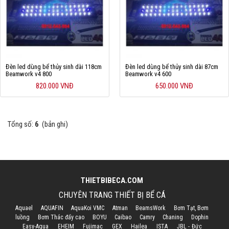
Đèn led dùng bể thủy sinh dài 118cm
Đèn led dùng bể thủy sinh dài 87cm
Beamwork v4 800
Beamwork v4 600
820.000 VNĐ
650.000 VNĐ
Tổng số:
6
(bản ghi)
THIETBIBECA.COM
CHUYÊN TRANG THIẾT BỊ BỂ CÁ
Aquael
AQUAFIN
AquaKoi VMC
Atman
BeamsWork
Bơm Tạt, Bơm
luồng
Bơm Thác đẩy cao
BOYU
Caibao
Camry
Chaning
Dophin
Easy-Aqua
EHEIM
Fujimac
GEX
Hailea
ISTA
JBL - Đức