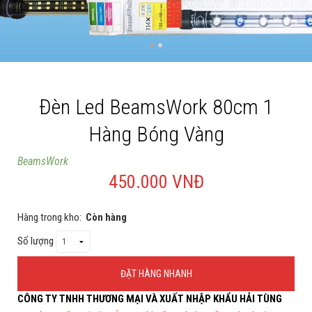
Cá rồng & Phụ kiện
Bể thủy sinh & Phụ kiện
Bể nước mặn & Phụ kiện
Đèn Led BeamsWork 80cm 1
Thi công hồ cá Koi
Hàng Bóng Vàng
Giới thiệu
BeamsWork
Dịch vụ
450.000 VNĐ
Dự Án
Hàng trong kho:
Còn hàng
Cá Koi
Số lượng
Kiến thức
Tin tức
ĐẶT HÀNG NHANH
CÔNG TY TNHH THƯƠNG MẠI VÀ XUẤT NHẬP KHẨU HẢI TÙNG
Bán Buôn
Thông Tin Đặt Hàng