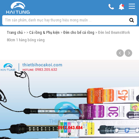
KHUYẾN MẠI HOT
Hồ ngoài trời & phụ kiện
Trang chủ
> >
Cá rồng & Phụ kiện
>
Đèn cho bể cá rồng
> Đèn led BeamsWork
Bơm sủi Oxy
80cm 1 hàng bóng vàng
Lọc bể cá
Máy móc phụ kiện khác
Thuốc cho cá cảnh
Xử lý nước
Thức ăn cá
Đèn bể cá
Bể cá cảnh
Trang trí bể cá