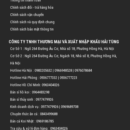
Thông tin thanh toán
Chính sách đổi - trả hàng hóa
Chính sách vận chuyển
Chính sách và quy định chung
Chính sách bảo mật thông tin
CÔNG TY TNHH THƯƠNG MẠI VÀ XUẤT NHẬP KHẨU HẢI TÙNG
Cơ Sở 1 : Ngõ 264 Đường Âu Cơ, Nhà số 18, Phường Hồng Hà, Hà Nội
Cơ Sở 2 : Ngõ 264 Đường Âu Cơ, Ngách 18, Nhà số 8, Phường Hồng Hà,
Hà Nội
Hotline Hà Nội :
0983205632
|
0966948528
|
0976078684
Hotline Hải Phòng :
0936777332
|
0936777223
Hotline Hồ Chí Minh:
0963404026
Bán sỉ hồ koi :
0964483298
Bán sỉ thủy sinh :
0977479926
Kinh doanh dịch vụ :
0977479926
|
0969689708
Chuyên thức ăn cá :
0843499688
Bán cá Koi Nhật :
0969186785
Tra cứu & xử lý đơn hàng :
0963404026