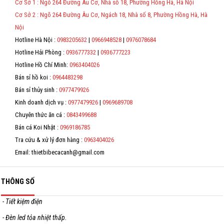
Cơ Sở 1 : Ngõ 264 Đường Âu Cơ, Nhà số 18, Phường Hồng Hà, Hà Nội
Theo Nghị định 123/2020/NĐ-CP và nghị định 70/2025/NĐ-CP về việc
Hỗ trợ
Cơ Sở 2 : Ngõ 264 Đường Âu Cơ, Ngách 18, Nhà số 8, Phường Hồng Hà, Hà
thực hiện lập Hóa Đơn Điện Tử bán hàng và cung cấp dịch vụ cho
người mua bắt buộc phải thế hiện đầy đủ thông tin: họ tên, địa chỉ, mã
Nội
Liên hệ
số thuế/ căn cước công dân/ số định danh.
Hotline Hà Nội :
0983205632
|
0966948528
|
0976078684
*
Hotline Hải Phòng :
0936777332
|
0936777223
Hotline Hồ Chí Minh:
0963404026
*
Bán sỉ hồ koi :
0964483298
*
Bán sỉ thủy sinh :
0977479926
Kinh doanh dịch vụ :
0977479926
|
0969689708
*
Chuyên thức ăn cá :
0843499688
Bán cá Koi Nhật :
0969186785
Tra cứu & xử lý đơn hàng :
0963404026
Email: thietbibecacanh@gmail.com
THÔNG SỐ
- Tiết kiệm điện
- Đèn led tỏa nhiệt thấp.