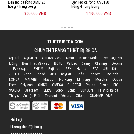
Đèn led cá rồng XML120
Đèn led cá rồng XML150
hồng 4 hàng bóng
hồng 4 hàng bóng
850.000 VNĐ
1.100.000 VNĐ
THIETBIBECA.COM
CHUYÊN TRANG THIẾT BỊ BỂ CÁ
Aquael
AQUAFIN
AquaKoi VMC
Atman
BeamsWork
Bơm Tạt, Bơm
luồng
Bơm Thác đẩy cao
BOYU
Caibao
Camry
Chaning
Dophin
Easy-Aqua
EHEIM
Fujimac
GEX
Hailea
ISTA
JBL - Đức
JEBAO
Jebo
Jecod
JPD
Keyrsin
Khác
Leecom
LifeTech
LONDA
MAI VIỆT
Mastra
Mê Kông
Minjiang
Monaka
Ocean
Free
Odyssea
OKIKO
OMEGA
OU GECAI
Periha
Resun
RIO
SAKURA
Seachem
SERA
Sobo
Sonic
SUNSUN
Thiết bị bể cá
Thủy sản An Lộc Phát
Tsurumi
Weipro
Xilong
XUANMEILONG
Hỗ trợ
Hướng dẫn đặt hàng