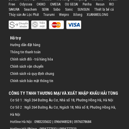
Free
Odyssea
OKIKO
OMEGA
OU GECAI
Periha
Resun
RIO
SAKURA
Seachem
SERA
Sobo
Sonic
SUNSUN
Thiết bị bể cá
Thủy sản An Lộc Phát
Tsurumi
Weipro
Xilong
XUANMEILONG
Hỗ trợ
Hướng dẫn đặt hàng
Thông tin thanh toán
Chính sách đổi - trả hàng hóa
Chính sách vận chuyển
Chính sách và quy định chung
Chính sách bảo mật thông tin
CÔNG TY TNHH THƯƠNG MẠI VÀ XUẤT NHẬP KHẨU HẢI TÙNG
Cơ Sở 1 : Ngõ 264 Đường Âu Cơ, Nhà số 18, Phường Hồng Hà, Hà Nội
Cơ Sở 2 : Ngõ 264 Đường Âu Cơ, Ngách 18, Nhà số 8, Phường Hồng Hà,
Hà Nội
Hotline Hà Nội :
0983205632
|
0966948528
|
0976078684
Hotline Hải Phòng :
0936777332
|
0936777223