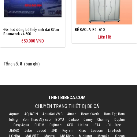
Đèn led dùng bể thủy sinh dài 87cm
BỂ BAOLAI R6 - 610
Beamwork v4 600
Liên Hệ
650.000 VNĐ
Tổng số:
8
(bản ghi)
THIETBIBECA.COM
CHUYÊN TRANG THIẾT BỊ BỂ CÁ
Aquael
AQUAFIN
AquaKoi VMC
Atman
BeamsWork
Bơm Tạt, Bơm
luồng
Bơm Thác đẩy cao
BOYU
Caibao
Camry
Chaning
Dophin
Easy-Aqua
EHEIM
Fujimac
GEX
Hailea
ISTA
JBL - Đức
JEBAO
Jebo
Jecod
JPD
Keyrsin
Khác
Leecom
LifeTech
LONDA
MAI VIỆT
Mastra
Mê Kông
Minjiang
Monaka
Ocean