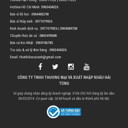
Hotline Hồ Chí Minh:
0963404026
Bán sỉ hồ koi :
0964483298
Bán sỉ thủy sinh :
0977479926
Kinh doanh dịch vụ :
0977479926
|
0969689708
Chuyên thức ăn cá :
0843499688
Bán cá Koi Nhật :
0969186785
Tra cứu & xử lý đơn hàng :
0963404026
Email: thietbibecacanh@gmail.com
CÔNG TY TNHH THƯƠNG MẠI VÀ XUẤT NHẬP KHẨU HẢI
TÙNG
Số giấy chứng nhận đăng ký doanh nghiệp: 0106.530.945 Đăng ký lần đầu:
08/05/2014. Cơ quan cấp: Sở kế hoạch và đầu tư thành phố Hà Nội.