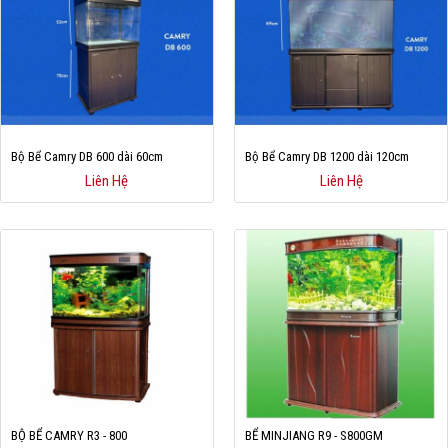
Cá rồng & Phụ kiện
Bể thủy sinh & Phụ kiện
Bể nước mặn & Phụ kiện
Thi công hồ cá Koi
Bộ Bể Camry DB 600 dài 60cm
Bộ Bể Camry DB 1200 dài 120cm
Liên Hệ
Liên Hệ
Giới thiệu
Dịch vụ
Dự Án
Cá Koi
Kiến thức
Tin tức
Bán Buôn
BỘ BỂ CAMRY R3 - 800
BỂ MINJIANG R9 - S800GM