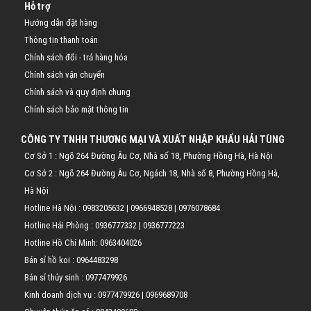
Hỗ trợ
Hướng dẫn đặt hàng
Thông tin thanh toán
Chính sách đổi - trả hàng hóa
Chính sách vận chuyển
Chính sách và quy định chung
Chính sách bảo mật thông tin
CÔNG TY TNHH THƯƠNG MẠI VÀ XUẤT NHẬP KHẨU HẢI TÙNG
Cơ Sở 1 : Ngõ 264 Đường Âu Cơ, Nhà số 18, Phường Hồng Hà, Hà Nội
Cơ Sở 2 : Ngõ 264 Đường Âu Cơ, Ngách 18, Nhà số 8, Phường Hồng Hà,
Hà Nội
Hotline Hà Nội :
0983205632
|
0966948528
|
0976078684
Hotline Hải Phòng :
0936777332
|
0936777223
Hotline Hồ Chí Minh:
0963404026
Bán sỉ hồ koi :
0964483298
Bán sỉ thủy sinh :
0977479926
Kinh doanh dịch vụ :
0977479926
|
0969689708