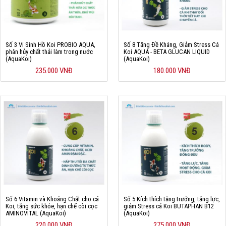
Hỗ trợ
Liên hệ
Số 3 Vi Sinh Hồ Koi PROBIO AQUA,
Số 8 Tăng Đề Kháng, Giảm Stress Cá
phân hủy chất thải làm trong nước
Koi AQUA - BETA GLUCAN LIQUID
(AquaKoi)
(AquaKoi)
235.000 VNĐ
180.000 VNĐ
Số 6 Vitamin và Khoáng Chất cho cá
Số 5 Kích thích tăng trưởng, tăng lực,
Koi, tăng sức khỏe, hạn chế còi cọc
giảm Stress cá Koi BUTAPHAN B12
AMINOVITAL (AquaKoi)
(AquaKoi)
220.000 VNĐ
275.000 VNĐ