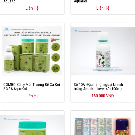
AquaKoi
AquaKoi
Liên Hệ
Liên Hệ
COMBO Xử Lý Môi Trường Bể Cá Koi
Số 10A- Đặc trị nội ngoại kí sinh
2-3-3A AquaKoi
trùng AquaKoi Inver 40 (100ml)
Liên Hệ
160.000 VNĐ