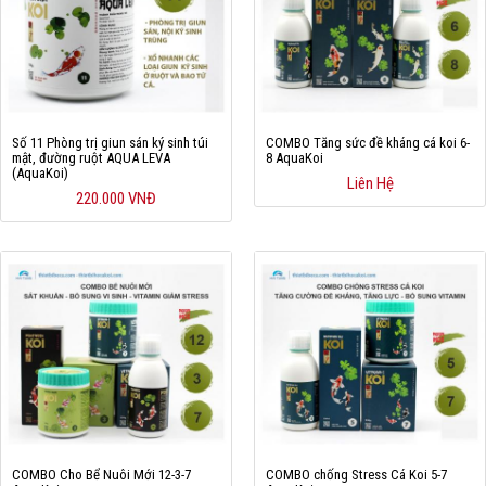
Số 11 Phòng trị giun sán ký sinh túi
COMBO Tăng sức đề kháng cá koi 6-
mật, đường ruột AQUA LEVA
8 AquaKoi
(AquaKoi)
Liên Hệ
220.000 VNĐ
COMBO Cho Bể Nuôi Mới 12-3-7
COMBO chống Stress Cá Koi 5-7