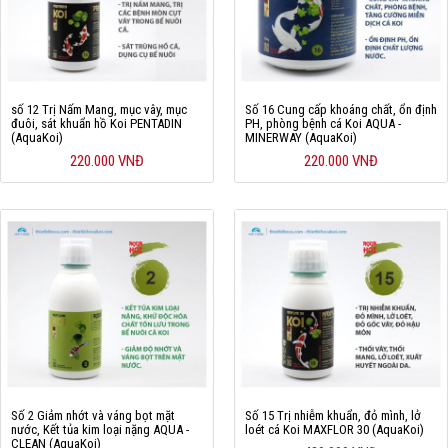
số 12 Trị Nấm Mang, mục vây, mục
Số 16 Cung cấp khoáng chất, ổn định
đuôi, sát khuẩn hồ Koi PENTADIN
PH, phòng bệnh cá Koi AQUA -
(AquaKoi)
MINERWAY (AquaKoi)
220.000 VNĐ
220.000 VNĐ
Số 2 Giảm nhớt và váng bọt mặt
Số 15 Trị nhiễm khuẩn, đỏ mình, lở
nước, Kết tủa kim loại nặng AQUA -
loét cá Koi MAXFLOR 30 (AquaKoi)
CLEAN (AquaKoi)