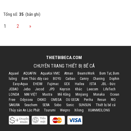
Tổng số:
35
(bản ghi)
1
2
»
THIETBIBECA.COM
CHUYÊN TRANG THIẾT BỊ BỂ CÁ
Aquael
AQUAFIN
AquaKoi VMC
Atman
BeamsWork
Bơm Tạt, Bơm
luồng
Bơm Thác đẩy cao
BOYU
Caibao
Camry
Chaning
Dophin
Easy-Aqua
EHEIM
Fujimac
GEX
Hailea
ISTA
JBL - Đức
JEBAO
Jebo
Jecod
JPD
Keyrsin
Khác
Leecom
LifeTech
LONDA
MAI VIỆT
Mastra
Mê Kông
Minjiang
Monaka
Ocean
Free
Odyssea
OKIKO
OMEGA
OU GECAI
Periha
Resun
RIO
SAKURA
Seachem
SERA
Sobo
Sonic
SUNSUN
Thiết bị bể cá
Thủy sản An Lộc Phát
Tsurumi
Weipro
Xilong
XUANMEILONG