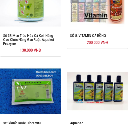
Số 3B Men Tiêu Hóa Cá Koi, Nâng
SỐ 8: VITAMIN CÁ RỒNG
Cao Chức Năng Gan Ruột Aquakoi
200.000 VNĐ
Prozyme
130.000 VNĐ
sát khuẩn nước CloraminT
Aquabac