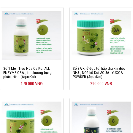
Cá rồng & Phụ kiện
Bể thủy sinh & Phụ kiện
Bể nước mặn & Phụ kiện
Thi công hồ cá Koi
Giới thiệu
Số 1 Men Tiêu Hóa Cá Koi ALL
Số 3A Khử độc tố, hấp thu khí độc
Dịch vụ
ENZYME ORAL, trị chướng bụng,
NH3 , NO2 hồ Koi AQUA - YUCCA
phân trắng (AquaKoi)
POWDER (AquaKoi)
Dự Án
170.000 VNĐ
290.000 VNĐ
Cá Koi
Kiến thức
Tin tức
Bán Buôn