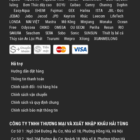
luồng
Bơm Thác đẩy cao
BOYU
Caibao
Camry
Chaning
Dophin
Easy-Aqua
EHEIM
Fujimac
GEX
Hailea
ISTA
JBL - Đức
JEBAO
Jebo
Jecod
JPD
Keyrsin
Khác
Leecom
LifeTech
LONDA
MAI VIỆT
Mastra
Mê Kông
Minjiang
Monaka
Ocean
Free
Odyssea
OKIKO
OMEGA
OU GECAI
Periha
Resun
RIO
SAKURA
Seachem
SERA
Sobo
Sonic
SUNSUN
Thiết bị bể cá
Thủy sản An Lộc Phát
Tsurumi
Weipro
Xilong
XUANMEILONG
Hỗ trợ
Hướng dẫn đặt hàng
Thông tin thanh toán
Chính sách đổi - trả hàng hóa
Chính sách vận chuyển
Chính sách và quy định chung
Chính sách bảo mật thông tin
CÔNG TY TNHH THƯƠNG MẠI VÀ XUẤT NHẬP KHẨU HẢI TÙNG
Cơ Sở 1 : Ngõ 264 Đường Âu Cơ, Nhà số 18, Phường Hồng Hà, Hà Nội
Cơ Sở 2 : Ngõ 264 Đường Âu Cơ, Ngách 18, Nhà số 8, Phường Hồng Hà,