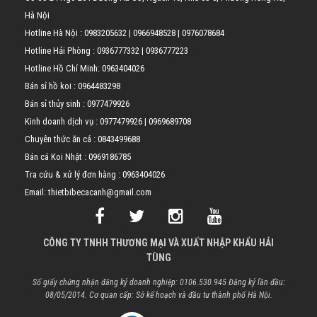
Hà Nội
Hotline Hà Nội :
0983205632
|
0966948528
|
0976078684
Hotline Hải Phòng :
0936777332
|
0936777223
Hotline Hồ Chí Minh:
0963404026
Bán sỉ hồ koi :
0964483298
Bán sỉ thủy sinh :
0977479926
Kinh doanh dịch vụ :
0977479926
|
0969689708
Chuyên thức ăn cá :
0843499688
Bán cá Koi Nhật :
0969186785
Tra cứu & xử lý đơn hàng :
0963404026
Email: thietbibecacanh@gmail.com
CÔNG TY TNHH THƯƠNG MẠI VÀ XUẤT NHẬP KHẨU HẢI
TÙNG
Số giấy chứng nhận đăng ký doanh nghiệp: 0106.530.945 Đăng ký lần đầu:
08/05/2014. Cơ quan cấp: Sở kế hoạch và đầu tư thành phố Hà Nội.