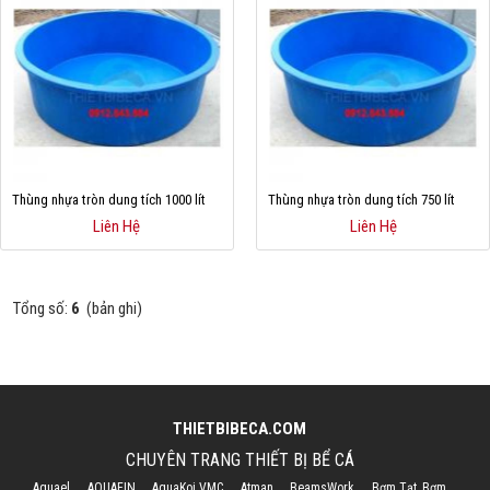
Hỗ trợ
Liên hệ
Thùng nhựa tròn dung tích 1000 lít
Thùng nhựa tròn dung tích 750 lít
Liên Hệ
Liên Hệ
Tổng số:
6
(bản ghi)
THIETBIBECA.COM
CHUYÊN TRANG THIẾT BỊ BỂ CÁ
Aquael
AQUAFIN
AquaKoi VMC
Atman
BeamsWork
Bơm Tạt, Bơm