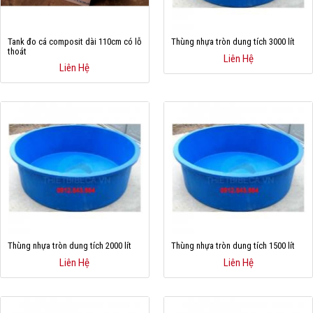
Cá rồng & Phụ kiện
Tank đo cá composit dài 110cm có lỗ
Thùng nhựa tròn dung tích 3000 lít
Bể thủy sinh & Phụ kiện
thoát
Liên Hệ
Liên Hệ
Bể nước mặn & Phụ kiện
Thi công hồ cá Koi
Giới thiệu
Dịch vụ
Dự Án
Cá Koi
Thùng nhựa tròn dung tích 2000 lít
Thùng nhựa tròn dung tích 1500 lít
Kiến thức
Liên Hệ
Liên Hệ
Tin tức
Bán Buôn