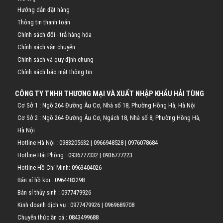
Hướng dẫn đặt hàng
Thông tin thanh toán
Chính sách đổi - trả hàng hóa
Chính sách vận chuyển
Chính sách và quy định chung
Chính sách bảo mật thông tin
CÔNG TY TNHH THƯƠNG MẠI VÀ XUẤT NHẬP KHẨU HẢI TÙNG
Cơ Sở 1 : Ngõ 264 Đường Âu Cơ, Nhà số 18, Phường Hồng Hà, Hà Nội
Cơ Sở 2 : Ngõ 264 Đường Âu Cơ, Ngách 18, Nhà số 8, Phường Hồng Hà,
Hà Nội
Hotline Hà Nội :
0983205632
|
0966948528
|
0976078684
Hotline Hải Phòng :
0936777332
|
0936777223
Hotline Hồ Chí Minh:
0963404026
Bán sỉ hồ koi :
0964483298
Bán sỉ thủy sinh :
0977479926
Kinh doanh dịch vụ :
0977479926
|
0969689708
Chuyên thức ăn cá :
0843499688