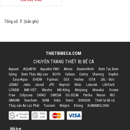
Tổng số:
7
(bản ghi)
THIETBIBECA.COM
CHUYÊN TRANG THIẾT BỊ BỂ CÁ
Aquael
AQUAFIN
AquaKoi VMC
Atman
BeamsWork
Bơm Tạt, Bơm
luồng
Bơm Thác đẩy cao
BOYU
Caibao
Camry
Chaning
Dophin
Easy-Aqua
EHEIM
Fujimac
GEX
Hailea
ISTA
JBL - Đức
JEBAO
Jebo
Jecod
JPD
Keyrsin
Khác
Leecom
LifeTech
LONDA
MAI VIỆT
Mastra
Mê Kông
Minjiang
Monaka
Ocean
Free
Odyssea
OKIKO
OMEGA
OU GECAI
Periha
Resun
RIO
SAKURA
Seachem
SERA
Sobo
Sonic
SUNSUN
Thiết bị bể cá
Thủy sản An Lộc Phát
Tsurumi
Weipro
Xilong
XUANMEILONG
Hỗ trợ