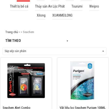
Thiết bị bể cá
Thủy sản An Lộc Phát
Tsurumi
Weipro
Cá rồng & Phụ kiện
Xilong
XUANMEILONG
Bể thủy sinh & Phụ kiện
Bể nước mặn & Phụ kiện
Trang chủ
> > Seachem
Thi công hồ cá Koi
TÌM THEO
Giới thiệu
Dịch vụ
Dự Án
Cá Koi
Kiến thức
Tin tức
Bán Buôn
Seachem Alert Combo
Vật liệu lọc Seachem Purigen 100ML