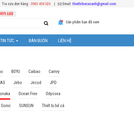
thietbibecacanh@gmail.com
Tra cứu đơn hàng :
0963.404.026
|
Email:
499.688
Sản phẩm bạn đã xem
TIN TỨC
BÁN BUÔN
LIÊN HỆ
Tuyển Dụng
ệc chăm sóc cá Koi
Hoạt Động Công Ty
ao
BOYU
Caibao
Camry
BAO
Jebo
Jecod
JPD
Khuyến mại
onaka
Ocean Free
Odyssea
ể cá cảnh
Sonic
SUNSUN
Thiết bị bể cá
ặt thiết bị bể cá
 bể cả