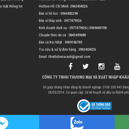
o mật thông tin
Hotline Hồ Chí Minh:
0963404026
Bán sỉ hồ koi :
0964483298
Bán sỉ thủy sinh :
0977479926
Kinh doanh dịch vụ :
0977479926
|
0969689708
Chuyên thức ăn cá :
0843499688
Bán cá Koi Nhật :
0969186785
Tra cứu & xử lý đơn hàng :
0963404026
Email: thietbibecacanh@gmail.com
CÔNG TY TNHH THƯƠNG MẠI VÀ XUẤT NHẬP KHẨU
Số giấy chứng nhận đăng ký doanh nghiệp: 0106.530.945 Đăng
08/05/2014. Cơ quan cấp: Sở kế hoạch và đầu tư thành ph