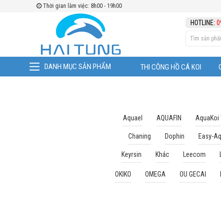
Thời gian làm việc: 8h00 - 19h00
TÌM THEO
HOTLINE:
0
DANH MỤC SẢN PHẨM
THI CÔNG HỒ CÁ KOI
Aquael
AQUAFIN
AquaKoi
Chaning
Dophin
Easy-A
Keyrsin
Khác
Leecom
OKIKO
OMEGA
OU GECAI