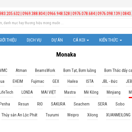
983.205.632
|
0969.388.804
|
0966.948.528
|
0976.078.684
|
0976.098.139
|
0843.
GIỚI THIỆU
DỊCH VỤ
DỰ ÁN
CÁ KOI
KIẾN THỨC
Cá Koi Nhật Bản
Trị bệnh cho cá
Monaka
Những chú ý trong vi
 VMC
Atman
BeamsWork
Bơm Tạt, Bơm luồng
Bơm Thác đẩy c
qua
EHEIM
Fujimac
GEX
Hailea
ISTA
JBL - Đức
JE
Kiến thức hồ cá Koi
LifeTech
LONDA
MAI VIỆT
Mastra
Mê Kông
Minjiang
M
Kiến thức chăm sóc b
Periha
Resun
RIO
SAKURA
Seachem
SERA
Sobo
Video hướng dẫn lắp đ
Thủy sản An Lộc Phát
Tsurumi
Weipro
Xilong
XUANMEILONG
Quản lý và xử lý nước