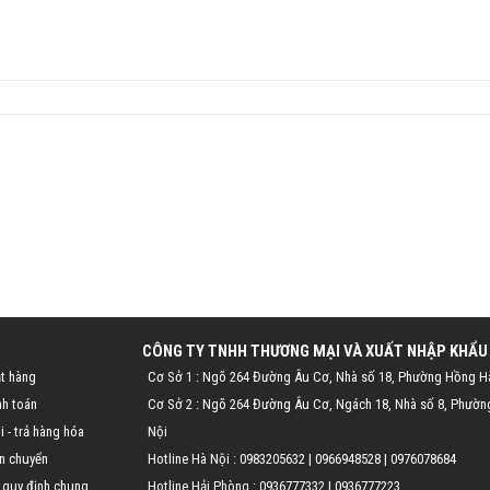
CÔNG TY TNHH THƯƠNG MẠI VÀ XUẤT NHẬP KHẨU
t hàng
Cơ Sở 1 : Ngõ 264 Đường Âu Cơ, Nhà số 18, Phường Hồng H
nh toán
Cơ Sở 2 : Ngõ 264 Đường Âu Cơ, Ngách 18, Nhà số 8, Phườn
 - trả hàng hóa
Nội
n chuyển
Hotline Hà Nội :
0983205632
|
0966948528
|
0976078684
 quy định chung
Hotline Hải Phòng :
0936777332
|
0936777223