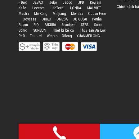
- Đức
JEBAO
Jebo
Jecod
JPD
Keyrsin
Chính sách bả
Khác
Leecom
LifeTech
LONDA
MAI VIỆT
Mastra
Mê Kông
Minjiang
Monaka
Ocean Free
Odyssea
OKIKO
OMEGA
OU GECAI
Periha
Resun
RIO
SAKURA
Seachem
SERA
Sobo
Sonic
SUNSUN
Thiết bị bể cá
Thủy sản An Lộc
Phát
Tsurumi
Weipro
Xilong
XUANMEILONG