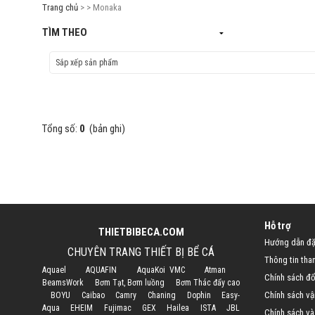
Trang chủ
> > Monaka
TÌM THEO
Tổng số:
0
(bản ghi)
Hỗ trợ
THIETBIBECA.COM
Hướng dẫn đặ
CHUYÊN TRANG THIẾT BỊ BỂ CÁ
Thông tin tha
Aquael
AQUAFIN
AquaKoi VMC
Atman
Chính sách đổi
BeamsWork
Bơm Tạt, Bơm luồng
Bơm Thác đẩy cao
Chính sách vậ
BOYU
Caibao
Camry
Chaning
Dophin
Easy-
Aqua
EHEIM
Fujimac
GEX
Hailea
ISTA
JBL
Chính sách và