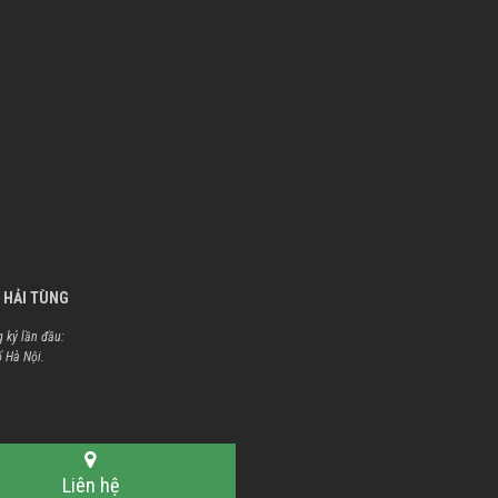
 HẢI TÙNG
 ký lần đầu:
ố Hà Nội.
Liên hệ