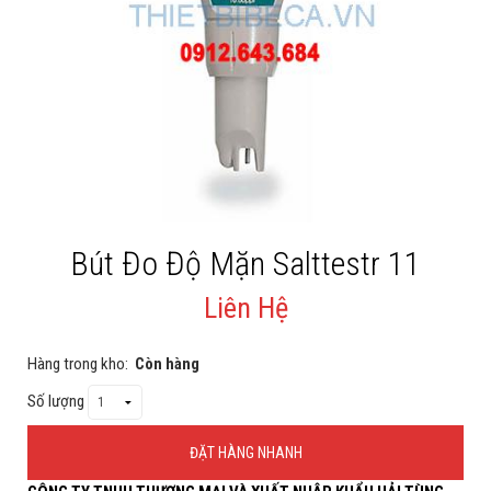
Cá rồng & Phụ kiện
Bể thủy sinh & Phụ kiện
Bể nước mặn & Phụ kiện
Thi công hồ cá Koi
Giới thiệu
Bút Đo Độ Mặn Salttestr 11
Dịch vụ
Dự Án
Liên Hệ
Cá Koi
Hàng trong kho:
Còn hàng
Kiến thức
Số lượng
Tin tức
ĐẶT HÀNG NHANH
Bán Buôn