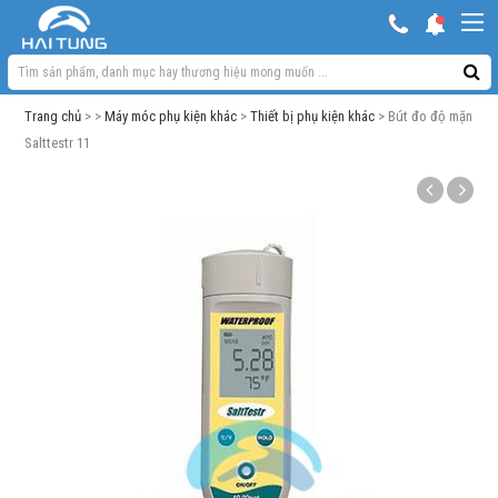
KHUYẾN MẠI HOT
Hồ ngoài trời & phụ kiện
Trang chủ
> >
Máy móc phụ kiện khác
>
Thiết bị phụ kiện khác
> Bút đo độ mặn
Bơm sủi Oxy
Salttestr 11
Lọc bể cá
Máy móc phụ kiện khác
Thuốc cho cá cảnh
Xử lý nước
Thức ăn cá
Đèn bể cá
Bể cá cảnh
Trang trí bể cá