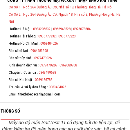
CÔNG TY TNHH THƯƠNG MẠI VÀ XUẤT NHẬP KHẨU HẢI TÙNG
Thông Tin Đặt Hàng
Hỗ trợ
Cơ Sở 1 : Ngõ 264 Đường Âu Cơ, Nhà số 18, Phường Hồng Hà, Hà Nội
Theo Nghị định 123/2020/NĐ-CP và nghị định 70/2025/NĐ-CP về việc
Cơ Sở 2 : Ngõ 264 Đường Âu Cơ, Ngách 18, Nhà số 8, Phường Hồng Hà, Hà
thực hiện lập Hóa Đơn Điện Tử bán hàng và cung cấp dịch vụ cho
Liên hệ
người mua bắt buộc phải thế hiện đầy đủ thông tin: họ tên, địa chỉ, mã
Nội
số thuế/ căn cước công dân/ số định danh.
Hotline Hà Nội :
0983205632
|
0966948528
|
0976078684
*
Hotline Hải Phòng :
0936777332
|
0936777223
Hotline Hồ Chí Minh:
0963404026
*
Bán sỉ hồ koi :
0964483298
*
Bán sỉ thủy sinh :
0977479926
Kinh doanh dịch vụ :
0977479926
|
0969689708
*
Chuyên thức ăn cá :
0843499688
Bán cá Koi Nhật :
0969186785
Tra cứu & xử lý đơn hàng :
0963404026
Email: thietbibecacanh@gmail.com
THÔNG SỐ
Máy đo độ mặn SaltTestr 11 có dạng bút đo tiện lợi, dễ
dàng kiểm tra độ mặn trong các ao nuôi thủy sản, bể cá cảnh,