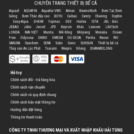
CHUYÊN TRANG THIẾT BỊ BỂ CÁ
Aquael
AQUAFIN
AquaKoi VMC
Atman
BeamsWork
Bơm Tạt, Bơm
luồng
Bơm Thác đẩy cao
BOYU
Caibao
Camry
Chaning
Dophin
Easy-Aqua
EHEIM
Fujimac
GEX
Hailea
ISTA
JBL - Đức
JEBAO
Jebo
Jecod
JPD
Keyrsin
Khác
Leecom
LifeTech
LONDA
MAI VIỆT
Mastra
Mê Kông
Minjiang
Monaka
Ocean
Free
Odyssea
OKIKO
OMEGA
OU GECAI
Periha
Resun
RIO
SAKURA
Seachem
SERA
Sobo
Sonic
SUNSUN
Thiết bị bể cá
Thủy sản An Lộc Phát
Tsurumi
Weipro
Xilong
XUANMEILONG
Hỗ trợ
Chính sách đổi - trả hàng hóa
Chính sách vận chuyển
Chính sách và quy định chung
Chính sách bảo mật thông tin
Hướng dẫn đặt hàng
Thông tin thanh toán
CÔNG TY TNHH THƯƠNG MẠI VÀ XUẤT NHẬP KHẨU HẢI TÙNG