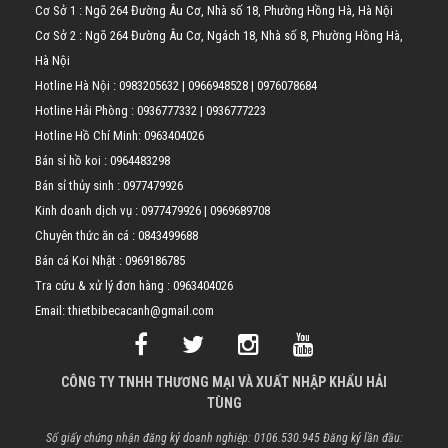
Cơ Sở 1 : Ngõ 264 Đường Âu Cơ, Nhà số 18, Phường Hồng Hà, Hà Nội
Cơ Sở 2 : Ngõ 264 Đường Âu Cơ, Ngách 18, Nhà số 8, Phường Hồng Hà,
Hà Nội
Hotline Hà Nội :
0983205632
|
0966948528
|
0976078684
Hotline Hải Phòng :
0936777332
|
0936777223
Hotline Hồ Chí Minh:
0963404026
Bán sỉ hồ koi :
0964483298
Bán sỉ thủy sinh :
0977479926
Kinh doanh dịch vụ :
0977479926
|
0969689708
Chuyên thức ăn cá :
0843499688
Bán cá Koi Nhật :
0969186785
Tra cứu & xử lý đơn hàng :
0963404026
Email: thietbibecacanh@gmail.com
CÔNG TY TNHH THƯƠNG MẠI VÀ XUẤT NHẬP KHẨU HẢI
TÙNG
Số giấy chứng nhận đăng ký doanh nghiệp: 0106.530.945 Đăng ký lần đầu: