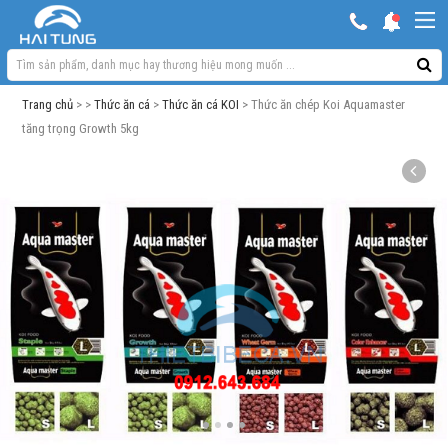
KHUYẾN MẠI HOT
Hồ ngoài trời & phụ kiện
Trang chủ
> >
Thức ăn cá
>
Thức ăn cá KOI
> Thức ăn chép Koi Aquamaster
Bơm sủi Oxy
tăng trọng Growth 5kg
Lọc bể cá
Máy móc phụ kiện khác
Thuốc cho cá cảnh
Xử lý nước
Thức ăn cá
Đèn bể cá
Bể cá cảnh
Trang trí bể cá