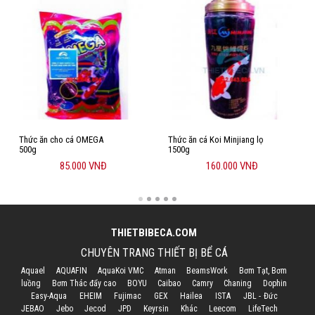
Thức ăn cho cá OMEGA
Thức ăn cá Koi Minjiang lọ
500g
1500g
85.000 VNĐ
160.000 VNĐ
THIETBIBECA.COM
CHUYÊN TRANG THIẾT BỊ BỂ CÁ
Aquael
AQUAFIN
AquaKoi VMC
Atman
BeamsWork
Bơm Tạt, Bơm
luồng
Bơm Thác đẩy cao
BOYU
Caibao
Camry
Chaning
Dophin
Easy-Aqua
EHEIM
Fujimac
GEX
Hailea
ISTA
JBL - Đức
JEBAO
Jebo
Jecod
JPD
Keyrsin
Khác
Leecom
LifeTech