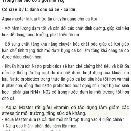
Trong mỗi bao có 5 gói nhỏ 1kg
Có size S / L: dành cho cá bé - cá lớn
Aqua master là loại thức ăn chuyên dụng cho cá Koi,
- Với hàm lượng đạm tốt và cân đối các chất dinh dưỡng, giúp koi tiêu
hóa dễ dàng, tăng trưởng, phát triển tối ưu.
- Bổ sung chất tăng khả năng chuyển hóa chất béo giúp cá Koi giúp
hạn chế tình trạng tích mỡ dưới bụng cá koi làm tăng khả năng cá có
được dáng chuẩn hơn.
- Khuẩn hữu ích Natto probiotics sẽ hạn chế chứng khó tiêu và bất ổn
của hệ thống đường ruột do ức chế được hoạt động của khuẩn có
hại, Natto probiotics trong thức ăn giúp cá koi tiêu hóa tốt hơn và thải
ít phân hơn, đồng thời natto probiotics hoạt động như một bộ lọc sinh
học - phân giải NH4+, NO2 có trong nước, đem lại môi trường tốt hơn
cho cá.
- Aqua Master rất giàu vitamin có tác dụng làm giảm các
stress từ môi trường, tăng sức đề kháng.
- Aqua Master đưa ra cải tiến mới nhất tập trung vào 4 điểm chính :
+ Nâng cao thành phần đậu nành lên men.