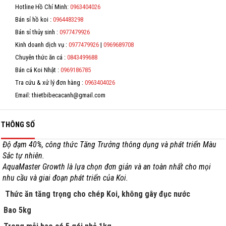
Hotline Hồ Chí Minh:
0963404026
*
Hỗ trợ
Bán sỉ hồ koi :
0964483298
*
Bán sỉ thủy sinh :
0977479926
Liên hệ
Kinh doanh dịch vụ :
0977479926
|
0969689708
*
Chuyên thức ăn cá :
0843499688
Bán cá Koi Nhật :
0969186785
Tra cứu & xử lý đơn hàng :
0963404026
Email: thietbibecacanh@gmail.com
THÔNG SỐ
Độ đạm 40%, công thức Tăng Trưởng thông dụng và phát triển Màu
Sắc tự nhiên.
AquaMaster Growth là lựa chọn đơn giản và an toàn nhất cho mọi
nhu cầu và giai đoạn phát triển của Koi.
Thức ăn tăng trọng cho chép Koi, không gây đục nước
Bao 5kg