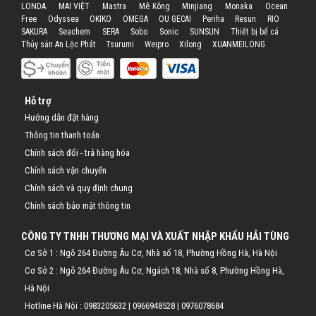
LONDA
MAI VIỆT
Mastra
Mê Kông
Minjiang
Monaka
Ocean
Free
Odyssea
OKIKO
OMEGA
OU GECAI
Periha
Resun
RIO
SAKURA
Seachem
SERA
Sobo
Sonic
SUNSUN
Thiết bị bể cá
Thủy sản An Lộc Phát
Tsurumi
Weipro
Xilong
XUANMEILONG
Hỗ trợ
Hướng dẫn đặt hàng
Thông tin thanh toán
Chính sách đổi - trả hàng hóa
Chính sách vận chuyển
Chính sách và quy định chung
Chính sách bảo mật thông tin
CÔNG TY TNHH THƯƠNG MẠI VÀ XUẤT NHẬP KHẨU HẢI TÙNG
Cơ Sở 1 : Ngõ 264 Đường Âu Cơ, Nhà số 18, Phường Hồng Hà, Hà Nội
Cơ Sở 2 : Ngõ 264 Đường Âu Cơ, Ngách 18, Nhà số 8, Phường Hồng Hà,
Hà Nội
Hotline Hà Nội :
0983205632
|
0966948528
|
0976078684