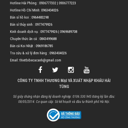
Hotline Hải Phòng :
0936777332
|
0936777223
Hotline Hồ Chí Minh:
0963404026
Bán sỉ hồ koi :
0964483298
Bán sỉ thủy sinh :
0977479926
Kinh doanh dịch vụ :
0977479926
|
0969689708
Chuyên thức ăn cá :
0843499688
Bán cá Koi Nhật :
0969186785
Tra cứu & xử lý đơn hàng :
0963404026
Email: thietbibecacanh@gmail.com
CÔNG TY TNHH THƯƠNG MẠI VÀ XUẤT NHẬP KHẨU HẢI
TÙNG
Số giấy chứng nhận đăng ký doanh nghiệp: 0106.530.945 Đăng ký lần đầu:
08/05/2014. Cơ quan cấp: Sở kế hoạch và đầu tư thành phố Hà Nội.