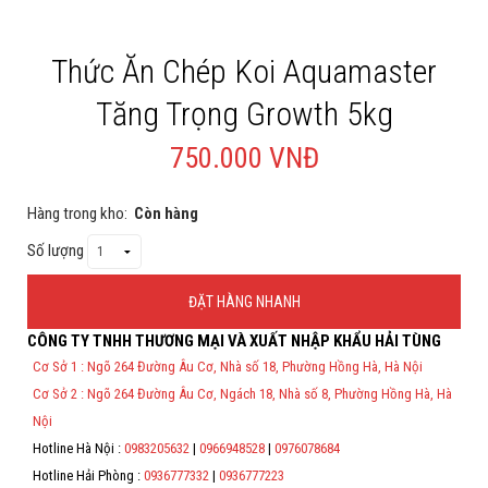
Cá rồng & Phụ kiện
Thức Ăn Chép Koi Aquamaster
Bể thủy sinh & Phụ kiện
Tăng Trọng Growth 5kg
Bể nước mặn & Phụ kiện
750.000 VNĐ
Thi công hồ cá Koi
Giới thiệu
Hàng trong kho:
Còn hàng
Số lượng
Dịch vụ
Dự Án
ĐẶT HÀNG NHANH
CÔNG TY TNHH THƯƠNG MẠI VÀ XUẤT NHẬP KHẨU HẢI TÙNG
Cá Koi
Thông Tin Đặt Hàng
Cơ Sở 1 : Ngõ 264 Đường Âu Cơ, Nhà số 18, Phường Hồng Hà, Hà Nội
Theo Nghị định 123/2020/NĐ-CP và nghị định 70/2025/NĐ-CP về việc
Kiến thức
Cơ Sở 2 : Ngõ 264 Đường Âu Cơ, Ngách 18, Nhà số 8, Phường Hồng Hà, Hà
thực hiện lập Hóa Đơn Điện Tử bán hàng và cung cấp dịch vụ cho
người mua bắt buộc phải thế hiện đầy đủ thông tin: họ tên, địa chỉ, mã
Nội
Tin tức
số thuế/ căn cước công dân/ số định danh.
Hotline Hà Nội :
0983205632
|
0966948528
|
0976078684
*
Bán Buôn
Hotline Hải Phòng :
0936777332
|
0936777223