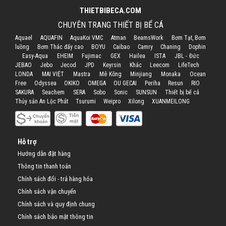
THIETBIBECA.COM
CHUYÊN TRANG THIẾT BỊ BỂ CÁ
Aquael
AQUAFIN
AquaKoi VMC
Atman
BeamsWork
Bơm Tạt, Bơm
luồng
Bơm Thác đẩy cao
BOYU
Caibao
Camry
Chaning
Dophin
Easy-Aqua
EHEIM
Fujimac
GEX
Hailea
ISTA
JBL - Đức
JEBAO
Jebo
Jecod
JPD
Keyrsin
Khác
Leecom
LifeTech
LONDA
MAI VIỆT
Mastra
Mê Kông
Minjiang
Monaka
Ocean
Free
Odyssea
OKIKO
OMEGA
OU GECAI
Periha
Resun
RIO
SAKURA
Seachem
SERA
Sobo
Sonic
SUNSUN
Thiết bị bể cá
Thủy sản An Lộc Phát
Tsurumi
Weipro
Xilong
XUANMEILONG
Hỗ trợ
Hướng dẫn đặt hàng
Thông tin thanh toán
Chính sách đổi - trả hàng hóa
Chính sách vận chuyển
Chính sách và quy định chung
Chính sách bảo mật thông tin