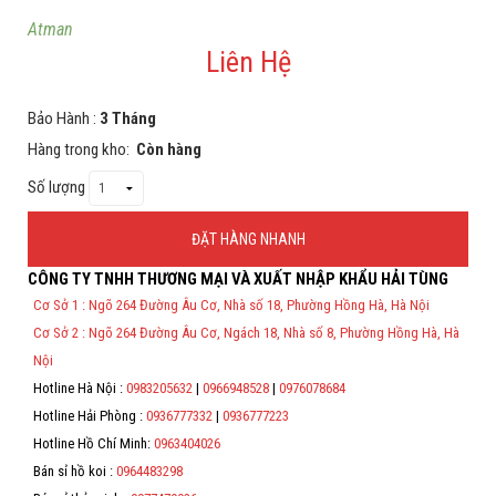
Atman
Hỗ trợ
Liên Hệ
Liên hệ
Bảo Hành :
3 Tháng
Hàng trong kho:
Còn hàng
Số lượng
ĐẶT HÀNG NHANH
CÔNG TY TNHH THƯƠNG MẠI VÀ XUẤT NHẬP KHẨU HẢI TÙNG
Thông Tin Đặt Hàng
Cơ Sở 1 : Ngõ 264 Đường Âu Cơ, Nhà số 18, Phường Hồng Hà, Hà Nội
Theo Nghị định 123/2020/NĐ-CP và nghị định 70/2025/NĐ-CP về việc
Cơ Sở 2 : Ngõ 264 Đường Âu Cơ, Ngách 18, Nhà số 8, Phường Hồng Hà, Hà
thực hiện lập Hóa Đơn Điện Tử bán hàng và cung cấp dịch vụ cho
người mua bắt buộc phải thế hiện đầy đủ thông tin: họ tên, địa chỉ, mã
Nội
số thuế/ căn cước công dân/ số định danh.
Hotline Hà Nội :
0983205632
|
0966948528
|
0976078684
*
Hotline Hải Phòng :
0936777332
|
0936777223
Hotline Hồ Chí Minh:
0963404026
*
Bán sỉ hồ koi :
0964483298
*