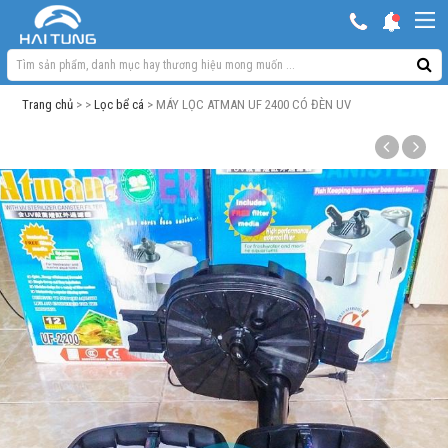
KHUYẾN MẠI HOT
Hồ ngoài trời & phụ kiện
Trang chủ
> >
Lọc bể cá
> MÁY LỌC ATMAN UF 2400 CÓ ĐÈN UV
Bơm sủi Oxy
Lọc bể cá
Máy móc phụ kiện khác
Thuốc cho cá cảnh
Xử lý nước
Thức ăn cá
Đèn bể cá
Bể cá cảnh
Trang trí bể cá