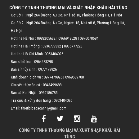
CÔNG TY TNHH THƯƠNG MẠI VÀ XUẤT NHẬP KHẨU HẢI TÙNG
Cơ Sở 1 : Ngõ 264 Đường Âu Cơ, Nhà số 18, Phường Hồng Hà, Hà Nội
Cơ Sở 2 : Ngõ 264 Đường Âu Cơ, Ngách 18, Nhà số 8, Phường Hồng Hà,
Hà Nội
Hotline Hà Nội :
0983205632
|
0966948528
|
0976078684
Hotline Hải Phòng :
0936777332
|
0936777223
Hotline Hồ Chí Minh:
0963404026
Bán sỉ hồ koi :
0964483298
Bán sỉ thủy sinh :
0977479926
Kinh doanh dịch vụ :
0977479926
|
0969689708
Chuyên thức ăn cá :
0843499688
Bán cá Koi Nhật :
0969186785
Tra cứu & xử lý đơn hàng :
0963404026
Email: thietbibecacanh@gmail.com
CÔNG TY TNHH THƯƠNG MẠI VÀ XUẤT NHẬP KHẨU HẢI
TÙNG