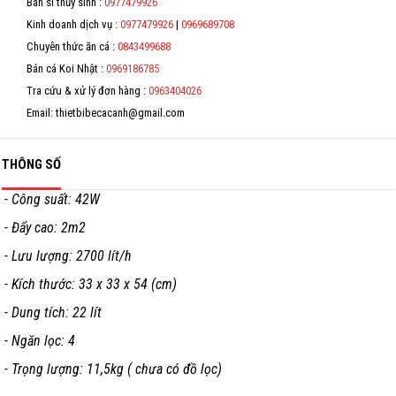
Bán sỉ thủy sinh :
0977479926
Kinh doanh dịch vụ :
0977479926
|
0969689708
*
Chuyên thức ăn cá :
0843499688
Bán cá Koi Nhật :
0969186785
Tra cứu & xử lý đơn hàng :
0963404026
Email: thietbibecacanh@gmail.com
THÔNG SỐ
- Công suất: 42W
- Đẩy cao: 2m2
- Lưu lượng: 2700 lít/h
- Kích thước: 33 x 33 x 54 (cm)
- Dung tích: 22 lít
- Ngăn lọc: 4
- Trọng lượng: 11,5kg ( chưa có đồ lọc)