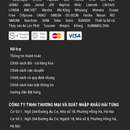
JEBAO
Jebo
Jecod
JPD
Keyrsin
Khác
Leecom
LifeTech
LONDA
MAI VIỆT
Mastra
Mê Kông
Minjiang
Monaka
Ocean
Free
Odyssea
OKIKO
OMEGA
OU GECAI
Periha
Resun
RIO
SAKURA
Seachem
SERA
Sobo
Sonic
SUNSUN
Thiết bị bể cá
Thủy sản An Lộc Phát
Tsurumi
Weipro
Xilong
XUANMEILONG
Hỗ trợ
Thông tin thanh toán
Chính sách đổi - trả hàng hóa
Chính sách vận chuyển
Chính sách và quy định chung
Chính sách bảo mật thông tin
Hướng dẫn đặt hàng
CÔNG TY TNHH THƯƠNG MẠI VÀ XUẤT NHẬP KHẨU HẢI TÙNG
Cơ Sở 1 : Ngõ 264 Đường Âu Cơ, Nhà số 18, Phường Hồng Hà, Hà Nội
Cơ Sở 2 : Ngõ 264 Đường Âu Cơ, Ngách 18, Nhà số 8, Phường Hồng Hà,
Hà Nội