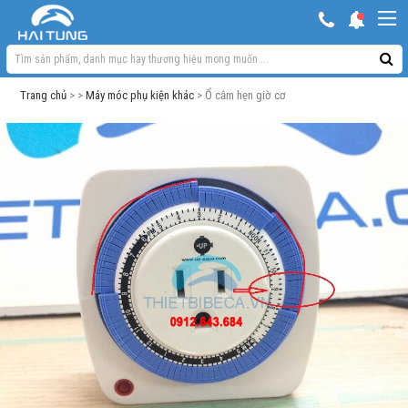
KHUYẾN MẠI HOT
Hồ ngoài trời & phụ kiện
Trang chủ
> >
Máy móc phụ kiện khác
> Ổ cắm hẹn giờ cơ
Bơm sủi Oxy
Lọc bể cá
Máy móc phụ kiện khác
Thuốc cho cá cảnh
Xử lý nước
Thức ăn cá
Đèn bể cá
Bể cá cảnh
Trang trí bể cá