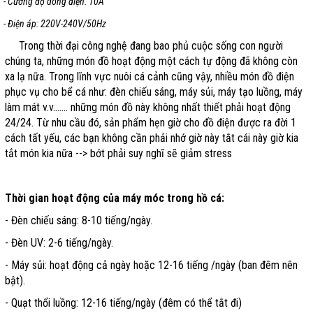
- Cường độ dòng điện: 10A
- Điện áp: 220V-240V/50Hz
Trong thời đại công nghệ đang bao phủ cuộc sống con người
chúng ta, những món đồ hoạt động một cách tự động đã không còn
xa lạ nữa. Trong lĩnh vực nuôi cá cảnh cũng vậy, nhiều món đồ điện
phục vụ cho bể cá như: đèn chiếu sáng, máy sủi, máy tạo luồng, máy
làm mát v.v....... những món đồ này không nhất thiết phải hoạt động
24/24. Từ nhu cầu đó, sản phẩm hẹn giờ cho đồ điện được ra đời 1
cách tất yếu, các bạn không cần phải nhớ giờ này tắt cái này giờ kia
tắt món kia nữa --> bớt phải suy nghĩ sẽ giảm stress
Thời gian hoạt động của máy móc trong hồ cá:
- Đèn chiếu sáng: 8-10 tiếng/ngày.
- Đèn UV: 2-6 tiếng/ngày.
- Máy sủi: hoạt động cả ngày hoặc 12-16 tiếng /ngày (ban đêm nên
bật).
- Quạt thổi luồng: 12-16 tiếng/ngày (đêm có thể tắt đi)