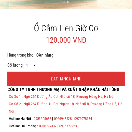
Cá rồng & Phụ kiện
Bể thủy sinh & Phụ kiện
Ổ Cắm Hẹn Giờ Cơ
Bể nước mặn & Phụ kiện
120.000 VNĐ
Thi công hồ cá Koi
Hàng trong kho:
Còn hàng
Giới thiệu
Số lượng
Dịch vụ
ĐẶT HÀNG NHANH
Dự Án
CÔNG TY TNHH THƯƠNG MẠI VÀ XUẤT NHẬP KHẨU HẢI TÙNG
Thông Tin Đặt Hàng
Cá Koi
Cơ Sở 1 : Ngõ 264 Đường Âu Cơ, Nhà số 18, Phường Hồng Hà, Hà Nội
Theo Nghị định 123/2020/NĐ-CP và nghị định 70/2025/NĐ-CP về việc
Kiến thức
Cơ Sở 2 : Ngõ 264 Đường Âu Cơ, Ngách 18, Nhà số 8, Phường Hồng Hà, Hà
thực hiện lập Hóa Đơn Điện Tử bán hàng và cung cấp dịch vụ cho
người mua bắt buộc phải thế hiện đầy đủ thông tin: họ tên, địa chỉ, mã
Nội
số thuế/ căn cước công dân/ số định danh.
Tin tức
Hotline Hà Nội :
0983205632
|
0966948528
|
0976078684
*
Hotline Hải Phòng :
0936777332
|
0936777223
Bán Buôn