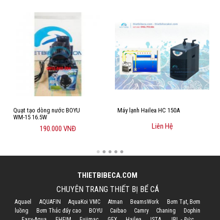
Quạt tạo dòng nước BOYU
Máy lạnh Hailea HC 150A
WM-15 16.5W
Liên Hệ
190.000 VNĐ
THIETBIBECA.COM
CHUYÊN TRANG THIẾT BỊ BỂ CÁ
Aquael
AQUAFIN
AquaKoi VMC
Atman
BeamsWork
Bơm Tạt, Bơm
luồng
Bơm Thác đẩy cao
BOYU
Caibao
Camry
Chaning
Dophin
Easy-Aqua
EHEIM
Fujimac
GEX
Hailea
ISTA
JBL - Đức