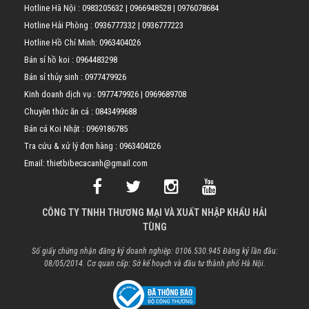
Hotline Hà Nội :
0983205632
|
0966948528
|
0976078684
Hotline Hải Phòng :
0936777332
|
0936777223
Hotline Hồ Chí Minh:
0963404026
Bán sỉ hồ koi :
0964483298
Bán sỉ thủy sinh :
0977479926
Kinh doanh dịch vụ :
0977479926
|
0969689708
Chuyên thức ăn cá :
0843499688
Bán cá Koi Nhật :
0969186785
Tra cứu & xử lý đơn hàng :
0963404026
Email: thietbibecacanh@gmail.com
CÔNG TY TNHH THƯƠNG MẠI VÀ XUẤT NHẬP KHẨU HẢI
TÙNG
Số giấy chứng nhận đăng ký doanh nghiệp: 0106.530.945 Đăng ký lần đầu:
08/05/2014. Cơ quan cấp: Sở kế hoạch và đầu tư thành phố Hà Nội.