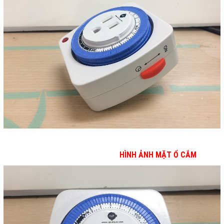
HÌNH ẢNH MẶT Ổ CẮM