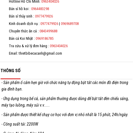
Hotline Hồ Chí Minh:
0963404026
*
Hỗ trợ
Bán sỉ hồ koi :
0964483298
*
Bán sỉ thủy sinh :
0977479926
Liên hệ
Kinh doanh dịch vụ :
0977479926
|
0969689708
*
Chuyên thức ăn cá :
0843499688
Bán cá Koi Nhật :
0969186785
Tra cứu & xử lý đơn hàng :
0963404026
Email: thietbibecacanh@gmail.com
THÔNG SỐ
- Sản phẩm ổ cắm hẹn giờ với chức năng tự động bật tắt các món đồ điện trong
gia đình bạn.
- Ứng dụng trong bể cá, sản phẩm thường được dùng để bật tắt đèn chiếu sáng,
máy tạo luồng, máy sủi v.v.....
- Sản phẩm được thiết kế chạy cơ học với đơn vị nhỏ nhất là 15 phút, 24h/ngày.
- Công suất tải: 2200W