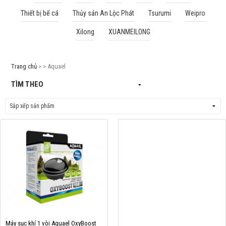
Thiết bị bể cá
Thủy sản An Lộc Phát
Tsurumi
Weipro
Cá rồng & Phụ kiện
Xilong
XUANMEILONG
Bể thủy sinh & Phụ kiện
Bể nước mặn & Phụ kiện
Trang chủ
> > Aquael
Thi công hồ cá Koi
TÌM THEO
Giới thiệu
Dịch vụ
Dự Án
Cá Koi
Kiến thức
Tin tức
Bán Buôn
Máy sục khí 1 vòi Aquael OxyBoost