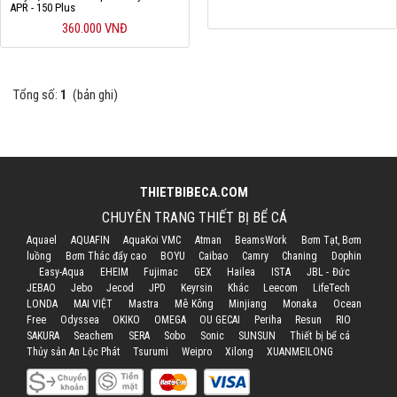
APR - 150 Plus
Hỗ trợ
360.000 VNĐ
Liên hệ
Tổng số:
1
(bản ghi)
THIETBIBECA.COM
CHUYÊN TRANG THIẾT BỊ BỂ CÁ
Aquael
AQUAFIN
AquaKoi VMC
Atman
BeamsWork
Bơm Tạt, Bơm
luồng
Bơm Thác đẩy cao
BOYU
Caibao
Camry
Chaning
Dophin
Easy-Aqua
EHEIM
Fujimac
GEX
Hailea
ISTA
JBL - Đức
JEBAO
Jebo
Jecod
JPD
Keyrsin
Khác
Leecom
LifeTech
LONDA
MAI VIỆT
Mastra
Mê Kông
Minjiang
Monaka
Ocean
Free
Odyssea
OKIKO
OMEGA
OU GECAI
Periha
Resun
RIO
SAKURA
Seachem
SERA
Sobo
Sonic
SUNSUN
Thiết bị bể cá
Thủy sản An Lộc Phát
Tsurumi
Weipro
Xilong
XUANMEILONG