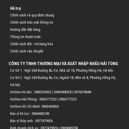
Hỗ trợ
Chính sách và quy định chung
Chính sách bảo mật thông tin
Hướng dẫn đặt hàng
Thông tin thanh toán
Chính sách đổi - trả hàng hóa
Chính sách vận chuyển
CÔNG TY TNHH THƯƠNG MẠI VÀ XUẤT NHẬP KHẨU HẢI TÙNG
Cơ Sở 1 : Ngõ 264 Đường Âu Cơ, Nhà số 18, Phường Hồng Hà, Hà Nội
Cơ Sở 2 : Ngõ 264 Đường Âu Cơ, Ngách 18, Nhà số 8, Phường Hồng Hà,
Hà Nội
Hotline Hà Nội :
0983205632
|
0966948528
|
0976078684
Hotline Hải Phòng :
0936777332
|
0936777223
Hotline Hồ Chí Minh:
0963404026
Bán sỉ hồ koi :
0964483298
Bán sỉ thủy sinh :
0977479926
Kinh doanh dịch vụ :
0977479926
|
0969689708