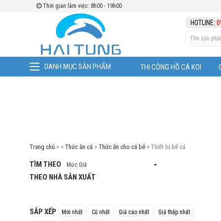
Thời gian làm việc: 8h00 - 19h00
TÌM THEO
HOTLINE:
0
THEO NHÀ SẢN XUẤT
Xem tất cả
AQUAFIN
SAKURA
|
|
DANH MỤC SẢN PHẨM
THI CÔNG HỒ CÁ KOI
Thiết bị bể cá
|
|
Trang chủ
> >
Thức ăn cá
>
Thức ăn cho cá bé
> Thiết bị bể cá
TÌM THEO
THEO NHÀ SẢN XUẤT
SẮP XẾP
Mới nhất
Cũ nhất
Giá cao nhất
Giá thấp nhất