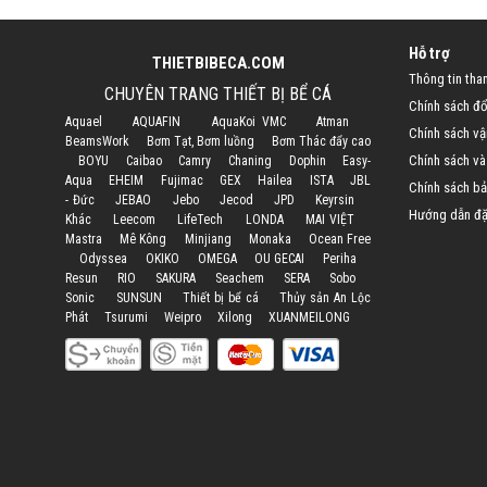
Hỗ trợ
THIETBIBECA.COM
Thông tin tha
CHUYÊN TRANG THIẾT BỊ BỂ CÁ
Chính sách đổi
Aquael
AQUAFIN
AquaKoi VMC
Atman
Chính sách vậ
BeamsWork
Bơm Tạt, Bơm luồng
Bơm Thác đẩy cao
Chính sách và
BOYU
Caibao
Camry
Chaning
Dophin
Easy-
Aqua
EHEIM
Fujimac
GEX
Hailea
ISTA
JBL
Chính sách bả
- Đức
JEBAO
Jebo
Jecod
JPD
Keyrsin
Hướng dẫn đặ
Khác
Leecom
LifeTech
LONDA
MAI VIỆT
Mastra
Mê Kông
Minjiang
Monaka
Ocean Free
Odyssea
OKIKO
OMEGA
OU GECAI
Periha
Resun
RIO
SAKURA
Seachem
SERA
Sobo
Sonic
SUNSUN
Thiết bị bể cá
Thủy sản An Lộc
Phát
Tsurumi
Weipro
Xilong
XUANMEILONG