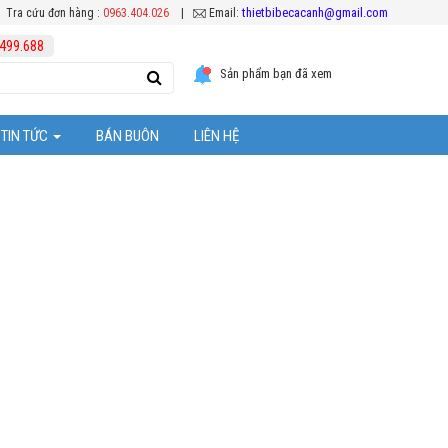
thietbibecacanh@gmail.com
Tra cứu đơn hàng :
0963.404.026
|
Email:
499.688
Sản phẩm bạn đã xem
TIN TỨC
BÁN BUÔN
LIÊN HỆ
Tuyển Dụng
ệc chăm sóc cá Koi
Hoạt Động Công Ty
Khuyến mại
ể cá cảnh
ặt thiết bị bể cá
 bể cả