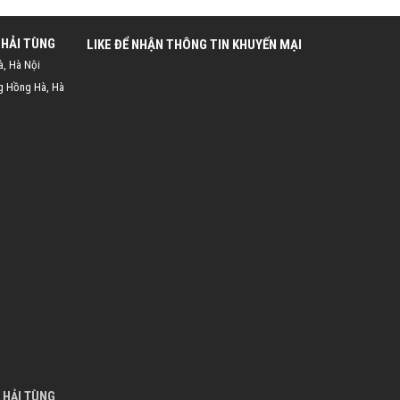
 HẢI TÙNG
LIKE ĐỂ NHẬN THÔNG TIN KHUYẾN MẠI
à, Hà Nội
g Hồng Hà, Hà
 HẢI TÙNG