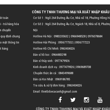
CÔNG TY TNHH THƯƠNG MẠI VÀ XUẤT NHẬP KHẨU
nh toán
Cơ Sở 1 : Ngõ 264 Đường Âu Cơ, Nhà số 18, Phường Hồng H
 - trả hàng hóa
Cơ Sở 2 : Ngõ 264 Đường Âu Cơ, Ngách 18, Nhà số 8, Phườn
n chuyển
Nội
 quy định chung
Hotline Hà Nội :
0983205632
|
0966948528
|
0976078684
o mật thông tin
Hotline Hải Phòng :
0936777332
|
0936777223
t hàng
Hotline Hồ Chí Minh:
0963404026
Bán sỉ hồ koi :
0964483298
Bán sỉ thủy sinh :
0977479926
Kinh doanh dịch vụ :
0977479926
|
0969689708
Chuyên thức ăn cá :
0843499688
Bán cá Koi Nhật :
0969186785
Tra cứu & xử lý đơn hàng :
0963404026
Email: thietbibecacanh@gmail.com
CÔNG TY TNHH THƯƠNG MẠI VÀ XUẤT NHẬP KHẨU