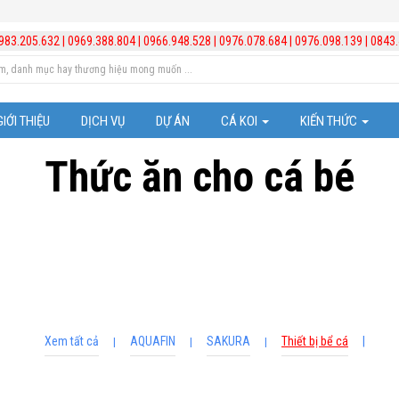
983.205.632
|
0969.388.804
|
0966.948.528
|
0976.078.684
|
0976.098.139
|
0843.
GIỚI THIỆU
DỊCH VỤ
DỰ ÁN
CÁ KOI
KIẾN THỨC
Thức ăn cho cá bé
Cá Koi Nhật Bản
Trị bệnh cho cá
Những chú ý trong vi
Kiến thức hồ cá Koi
Kiến thức chăm sóc b
Video hướng dẫn lắp đ
Xem tất cả
AQUAFIN
SAKURA
Thiết bị bể cá
|
|
|
|
Quản lý và xử lý nước