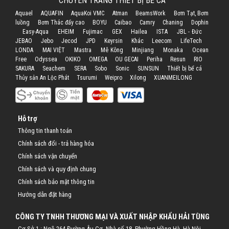
CHUYÊN TRANG THIẾT BỊ BỂ CÁ
Aquael
AQUAFIN
AquaKoi VMC
Atman
BeamsWork
Bơm Tạt, Bơm
luồng
Bơm Thác đẩy cao
BOYU
Caibao
Camry
Chaning
Dophin
Easy-Aqua
EHEIM
Fujimac
GEX
Hailea
ISTA
JBL - Đức
JEBAO
Jebo
Jecod
JPD
Keyrsin
Khác
Leecom
LifeTech
LONDA
MAI VIỆT
Mastra
Mê Kông
Minjiang
Monaka
Ocean
Free
Odyssea
OKIKO
OMEGA
OU GECAI
Periha
Resun
RIO
SAKURA
Seachem
SERA
Sobo
Sonic
SUNSUN
Thiết bị bể cá
Thủy sản An Lộc Phát
Tsurumi
Weipro
Xilong
XUANMEILONG
Hỗ trợ
Thông tin thanh toán
Chính sách đổi - trả hàng hóa
Chính sách vận chuyển
Chính sách và quy định chung
Chính sách bảo mật thông tin
Hướng dẫn đặt hàng
CÔNG TY TNHH THƯƠNG MẠI VÀ XUẤT NHẬP KHẨU HẢI TÙNG
Cơ Sở 1 : Ngõ 264 Đường Âu Cơ, Nhà số 18, Phường Hồng Hà, Hà Nội