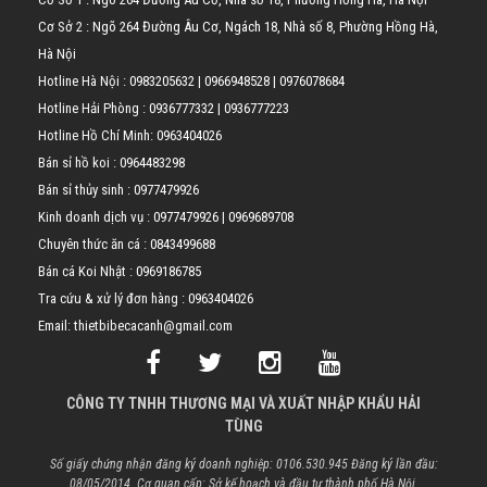
Cơ Sở 2 : Ngõ 264 Đường Âu Cơ, Ngách 18, Nhà số 8, Phường Hồng Hà,
Hà Nội
Hotline Hà Nội :
0983205632
|
0966948528
|
0976078684
Hotline Hải Phòng :
0936777332
|
0936777223
Hotline Hồ Chí Minh:
0963404026
Bán sỉ hồ koi :
0964483298
Bán sỉ thủy sinh :
0977479926
Kinh doanh dịch vụ :
0977479926
|
0969689708
Chuyên thức ăn cá :
0843499688
Bán cá Koi Nhật :
0969186785
Tra cứu & xử lý đơn hàng :
0963404026
Email: thietbibecacanh@gmail.com
CÔNG TY TNHH THƯƠNG MẠI VÀ XUẤT NHẬP KHẨU HẢI
TÙNG
Số giấy chứng nhận đăng ký doanh nghiệp: 0106.530.945 Đăng ký lần đầu:
08/05/2014. Cơ quan cấp: Sở kế hoạch và đầu tư thành phố Hà Nội.