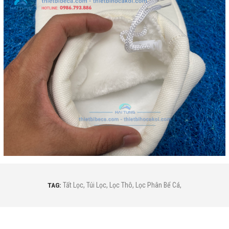
TAG:
Tất Lọc
,
Túi Lọc
,
Lọc Thô
,
Lọc Phân Bể Cá
,