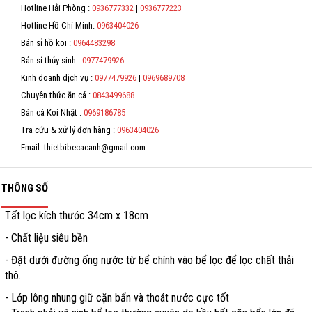
*
Hotline Hải Phòng :
0936777332
|
0936777223
Hỗ trợ
Hotline Hồ Chí Minh:
0963404026
*
Bán sỉ hồ koi :
0964483298
Liên hệ
*
Bán sỉ thủy sinh :
0977479926
Kinh doanh dịch vụ :
0977479926
|
0969689708
*
Chuyên thức ăn cá :
0843499688
Bán cá Koi Nhật :
0969186785
Tra cứu & xử lý đơn hàng :
0963404026
Email: thietbibecacanh@gmail.com
THÔNG SỐ
Tất lọc kích thước 34cm x 18cm
- Chất liệu siêu bền
- Đặt dưới đường ống nước từ bể chính vào bể lọc để lọc chất thải
thô.
- Lớp lông nhung giữ cặn bẩn và thoát nước cực tốt