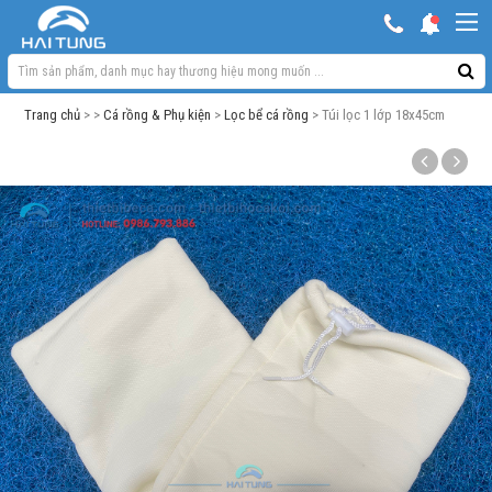
KHUYẾN MẠI HOT
Hồ ngoài trời & phụ kiện
Trang chủ
> >
Cá rồng & Phụ kiện
>
Lọc bể cá rồng
> Túi lọc 1 lớp 18x45cm
Bơm sủi Oxy
Lọc bể cá
Máy móc phụ kiện khác
Thuốc cho cá cảnh
Xử lý nước
Thức ăn cá
Đèn bể cá
Bể cá cảnh
Trang trí bể cá