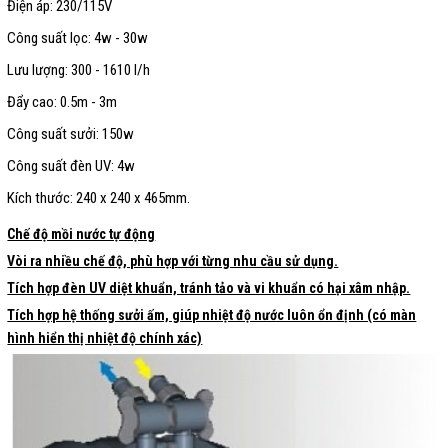
Điện áp: 230/115V
Công suất lọc: 4w - 30w
Lưu lượng: 300 - 1610 l/h
Đẩy cao: 0.5m - 3m
Công suất sưởi: 150w
Công suất đèn UV: 4w
Kích thước: 240 x 240 x 465mm.
Chế độ mồi nước tự động
Vòi ra nhiều chế độ, phù hợp với từng nhu cầu sử dụng.
Tích hợp đèn UV diệt khuẩn, tránh tảo và vi khuẩn có hại xâm nhập.
Tích hợp hệ thống sưởi ấm, giúp nhiệt độ nước luôn ổn định (có màn
hình hiển thị nhiệt độ chính xác)