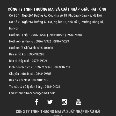
CÔNG TY TNHH THƯƠNG MẠI VÀ XUẤT NHẬP KHẨU HẢI TÙNG
Cơ Sở 1 : Ngõ 264 Đường Âu Cơ, Nhà số 18, Phường Hồng Hà, Hà Nội
Cơ Sở 2 : Ngõ 264 Đường Âu Cơ, Ngách 18, Nhà số 8, Phường Hồng Hà,
Hà Nội
Hotline Hà Nội :
0983205632
|
0966948528
|
0976078684
Hotline Hải Phòng :
0936777332
|
0936777223
Hotline Hồ Chí Minh:
0963404026
Bán sỉ hồ koi :
0964483298
Bán sỉ thủy sinh :
0977479926
Kinh doanh dịch vụ :
0977479926
|
0969689708
Chuyên thức ăn cá :
0843499688
Bán cá Koi Nhật :
0969186785
Tra cứu & xử lý đơn hàng :
0963404026
Email: thietbibecacanh@gmail.com
CÔNG TY TNHH THƯƠNG MẠI VÀ XUẤT NHẬP KHẨU HẢI