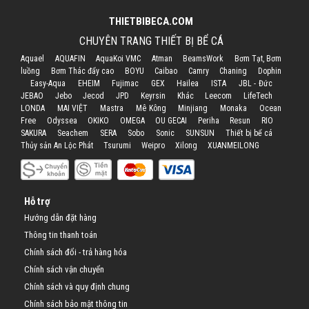
THIETBIBECA.COM
CHUYÊN TRANG THIẾT BỊ BỂ CÁ
Aquael
AQUAFIN
AquaKoi VMC
Atman
BeamsWork
Bơm Tạt, Bơm
luồng
Bơm Thác đẩy cao
BOYU
Caibao
Camry
Chaning
Dophin
Easy-Aqua
EHEIM
Fujimac
GEX
Hailea
ISTA
JBL - Đức
JEBAO
Jebo
Jecod
JPD
Keyrsin
Khác
Leecom
LifeTech
LONDA
MAI VIỆT
Mastra
Mê Kông
Minjiang
Monaka
Ocean
Free
Odyssea
OKIKO
OMEGA
OU GECAI
Periha
Resun
RIO
SAKURA
Seachem
SERA
Sobo
Sonic
SUNSUN
Thiết bị bể cá
Thủy sản An Lộc Phát
Tsurumi
Weipro
Xilong
XUANMEILONG
Hỗ trợ
Hướng dẫn đặt hàng
Thông tin thanh toán
Chính sách đổi - trả hàng hóa
Chính sách vận chuyển
Chính sách và quy định chung
Chính sách bảo mật thông tin