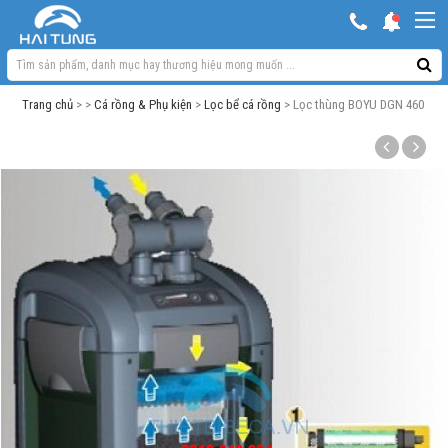
KHUYẾN MẠI HOT
Hồ ngoài trời & phụ kiện
Trang chủ
> >
Cá rồng & Phụ kiện
>
Lọc bể cá rồng
> Lọc thùng BOYU DGN 460
Bơm sủi Oxy
Lọc bể cá
Máy móc phụ kiện khác
Thuốc cho cá cảnh
Xử lý nước
Thức ăn cá
Đèn bể cá
Bể cá cảnh
Trang trí bể cá