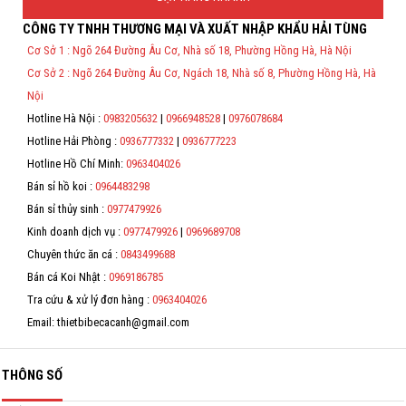
Hỗ trợ
CÔNG TY TNHH THƯƠNG MẠI VÀ XUẤT NHẬP KHẨU HẢI TÙNG
Thông Tin Đặt Hàng
Cơ Sở 1 : Ngõ 264 Đường Âu Cơ, Nhà số 18, Phường Hồng Hà, Hà Nội
Liên hệ
Theo Nghị định 123/2020/NĐ-CP và nghị định 70/2025/NĐ-CP về việc
Cơ Sở 2 : Ngõ 264 Đường Âu Cơ, Ngách 18, Nhà số 8, Phường Hồng Hà, Hà
thực hiện lập Hóa Đơn Điện Tử bán hàng và cung cấp dịch vụ cho
người mua bắt buộc phải thế hiện đầy đủ thông tin: họ tên, địa chỉ, mã
Nội
số thuế/ căn cước công dân/ số định danh.
Hotline Hà Nội :
0983205632
|
0966948528
|
0976078684
*
Hotline Hải Phòng :
0936777332
|
0936777223
Hotline Hồ Chí Minh:
0963404026
*
Bán sỉ hồ koi :
0964483298
*
Bán sỉ thủy sinh :
0977479926
Kinh doanh dịch vụ :
0977479926
|
0969689708
*
Chuyên thức ăn cá :
0843499688
Bán cá Koi Nhật :
0969186785
Tra cứu & xử lý đơn hàng :
0963404026
Email: thietbibecacanh@gmail.com
THÔNG SỐ