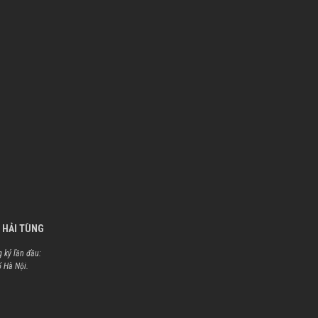
 HẢI TÙNG
 ký lần đầu:
ố Hà Nội.