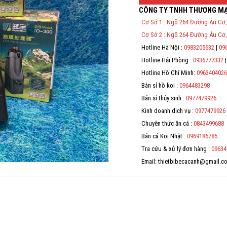
CÔNG TY TNHH THƯƠNG MẠ
Thông Tin Đặt Hàng
Cơ Sở 1 : Ngõ 264 Đường Âu Cơ,
Theo Nghị định 123/2020/NĐ-C
Cơ Sở 2 : Ngõ 264 Đường Âu Cơ,
Tử bán hàng và cung cấp dịch v
địa chỉ, mã số thuế/ căn cước
Hotline Hà Nội :
0983205632
|
09
Hotline Hải Phòng :
0936777332
Hotline Hồ Chí Minh:
0963404026
Bán sỉ hồ koi :
0964483298
Bán sỉ thủy sinh :
0977479926
Kinh doanh dịch vụ :
0977479926
Chuyên thức ăn cá :
0843499688
Bán cá Koi Nhật :
0969186785
Tra cứu & xử lý đơn hàng :
09634
Email: thietbibecacanh@gmail.c