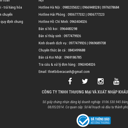
nh toán
Nội
 - trả hàng hóa
Hotline Hà Nội :
0983205632
|
0966948528
|
0976078684
n chuyển
Hotline Hải Phòng :
0936777332
|
0936777223
 quy định chung
Hotline Hồ Chí Minh:
0963404026
Bán sỉ hồ koi :
0964483298
Bán sỉ thủy sinh :
0977479926
Kinh doanh dịch vụ :
0977479926
|
0969689708
Chuyên thức ăn cá :
0843499688
Bán cá Koi Nhật :
0969186785
Tra cứu & xử lý đơn hàng :
0963404026
Email: thietbibecacanh@gmail.com
CÔNG TY TNHH THƯƠNG MẠI VÀ XUẤT NHẬP KHẨU
Số giấy chứng nhận đăng ký doanh nghiệp: 0106.530.945 Đăng
08/05/2014. Cơ quan cấp: Sở kế hoạch và đầu tư thành ph