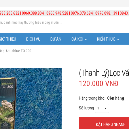
983.205.632
|
0969.388.804
|
0966.948.528
|
0976.078.684
|
0976.098.139
|
0843.
GIỚI THIỆU
DỊCH VỤ
DỰ ÁN
CÁ KOI
KIẾN THỨC
váng Aquablue TO 300
Cá Koi Nhật Bản
Video hướng dẫn lắp đ
Quản lý và xử lý nước
(Thanh Lý)Lọc V
Trị bệnh cho cá
120.000 VNĐ
Những chú ý trong vi
Hàng trong kho:
Còn hàng
Số lượng
Kiến thức hồ cá Koi
Kiến thức chăm sóc b
ĐẶT HÀNG NHANH