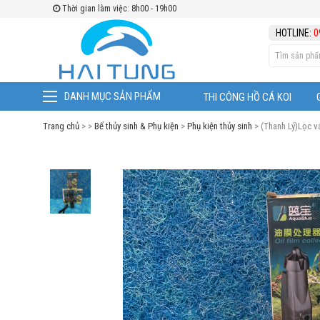
Thời gian làm việc: 8h00 - 19h00
HOTLINE:
0
DANH MỤC SẢN PHẨM
THI CÔNG HỒ CÁ KOI
Trang chủ
> >
Bể thủy sinh & Phụ kiện
>
Phụ kiện thủy sinh
> (Thanh Lý)Lọc 