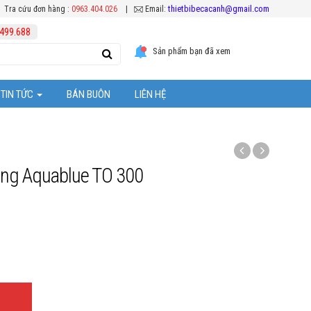
thietbibecacanh@gmail.com
Tra cứu đơn hàng :
0963.404.026
|
Email:
499.688
Sản phẩm bạn đã xem
TIN TỨC
BÁN BUÔN
LIÊN HỆ
ặt thiết bị bể cá
Tuyển Dụng
 bể cả
Hoạt Động Công Ty
áng Aquablue TO 300
Khuyến mại
ệc chăm sóc cá Koi
ể cá cảnh