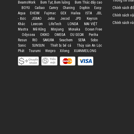
Thông tin tha
BeamsWork
Bơm Tạt, Bơm luồng
Bơm Thác đẩy cao
Chính sách đổi
BOYU
Caibao
Camry
Chaning
Dophin
Easy-
Aqua
EHEIM
Fujimac
GEX
Hailea
ISTA
JBL
Chính sách vậ
- Đức
JEBAO
Jebo
Jecod
JPD
Keyrsin
Chính sách và
Khác
Leecom
LifeTech
LONDA
MAI VIỆT
Mastra
Mê Kông
Minjiang
Monaka
Ocean Free
Odyssea
OKIKO
OMEGA
OU GECAI
Periha
Resun
RIO
SAKURA
Seachem
SERA
Sobo
Sonic
SUNSUN
Thiết bị bể cá
Thủy sản An Lộc
Phát
Tsurumi
Weipro
Xilong
XUANMEILONG