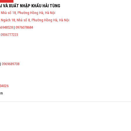
I VÀ XUẤT NHẬP KHẨU HẢI TÙNG
 Nhà số 18, Phường Hồng Hà, Hà Nội
P và nghị định 70/2025/NĐ-CP về việc thực hiện lập Hóa Đơn Điện
 Ngách 18, Nhà số 8, Phường Hồng Hà, Hà Nội
ụ cho người mua bắt buộc phải thế hiện đầy đủ thông tin: họ tên,
 công dân/ số định danh.
66948528
|
0976078684
|
0936777223
*
*
*
|
0969689708
*
04026
om