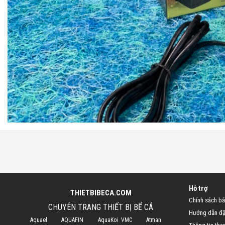
Hỗ trợ
THIETBIBECA.COM
Chính sách bả
CHUYÊN TRANG THIẾT BỊ BỂ CÁ
Hướng dẫn đặ
Aquael
AQUAFIN
AquaKoi VMC
Atman