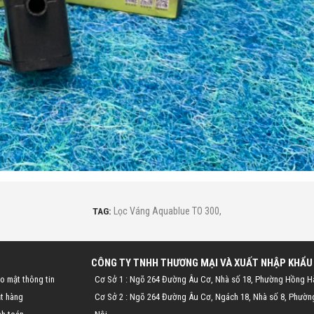
TAG:
Lọc Váng Aquablue TO 300
,
CÔNG TY TNHH THƯƠNG MẠI VÀ XUẤT NHẬP KHẨU
o mật thông tin
Cơ Sở 1 : Ngõ 264 Đường Âu Cơ, Nhà số 18, Phường Hồng H
t hàng
Cơ Sở 2 : Ngõ 264 Đường Âu Cơ, Ngách 18, Nhà số 8, Phườn