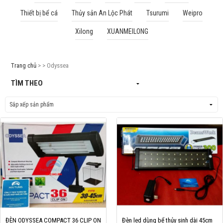
Thiết bị bể cá
Thủy sản An Lộc Phát
Tsurumi
Weipro
Cá rồng & Phụ kiện
Xilong
XUANMEILONG
Bể thủy sinh & Phụ kiện
Bể nước mặn & Phụ kiện
Trang chủ
> > Odyssea
Thi công hồ cá Koi
TÌM THEO
Giới thiệu
Dịch vụ
Dự Án
Cá Koi
Kiến thức
Tin tức
Bán Buôn
ĐÈN ODYSSEA COMPACT 36 CLIP ON
Đèn led dùng bể thủy sinh dài 45cm