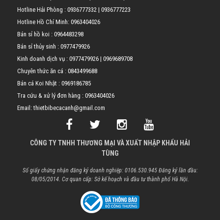
Hotline Hải Phòng :
0936777332
|
0936777223
Hotline Hồ Chí Minh:
0963404026
Bán sỉ hồ koi :
0964483298
Bán sỉ thủy sinh :
0977479926
Kinh doanh dịch vụ :
0977479926
|
0969689708
Chuyên thức ăn cá :
0843499688
Bán cá Koi Nhật :
0969186785
Tra cứu & xử lý đơn hàng :
0963404026
Email: thietbibecacanh@gmail.com
CÔNG TY TNHH THƯƠNG MẠI VÀ XUẤT NHẬP KHẨU HẢI
TÙNG
Số giấy chứng nhận đăng ký doanh nghiệp: 0106.530.945 Đăng ký lần đầu:
08/05/2014. Cơ quan cấp: Sở kế hoạch và đầu tư thành phố Hà Nội.