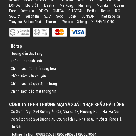
LONDA
MAI VIỆT
Mastra
Mê Kông
Minjiang
Monaka
Ocean
Free
Odyssea
OKIKO
OMEGA
OU GECAI
Periha
Resun
RIO
SAKURA
Seachem
SERA
Sobo
Sonic
SUNSUN
Thiết bị bể cá
Thủy sản An Lộc Phát
Tsurumi
Weipro
Xilong
XUANMEILONG
Hỗ trợ
Hướng dẫn đặt hàng
Thông tin thanh toán
Chính sách đổi - trả hàng hóa
Chính sách vận chuyển
Chính sách và quy định chung
Chính sách bảo mật thông tin
CÔNG TY TNHH THƯƠNG MẠI VÀ XUẤT NHẬP KHẨU HẢI TÙNG
Cơ Sở 1 : Ngõ 264 Đường Âu Cơ, Nhà số 18, Phường Hồng Hà, Hà Nội
Cơ Sở 2 : Ngõ 264 Đường Âu Cơ, Ngách 18, Nhà số 8, Phường Hồng Hà,
Hà Nội
Hotline Hà Nội :
0983205632
|
0966948528
|
0976078684