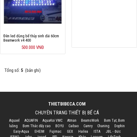
Đèn led dùng bể thủy sinh dài 60cm
Beamwork v4 400
500.000 VNĐ
Tổng số:
5
(bản ghi)
THIETBIBECA.COM
CHUYÊN TRANG THIẾT BỊ BỂ CÁ
Aquael
AQUAFIN
AquaKoi VMC
Atman
BeamsWork
Bơm Tạt, Bơm
luồng
Bơm Thác đẩy cao
BOYU
Caibao
Camry
Chaning
Dophin
Easy-Aqua
EHEIM
Fujimac
GEX
Hailea
ISTA
JBL - Đức
JEBAO
Jebo
Jecod
JPD
Keyrsin
Khác
Leecom
LifeTech