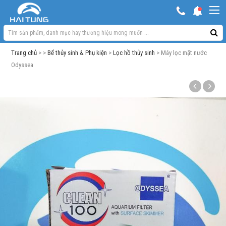
KHUYẾN MẠI HOT
Hồ ngoài trời & phụ kiện
Trang chủ
> >
Bể thủy sinh & Phụ kiện
>
Lọc hồ thủy sinh
> Máy lọc mặt nước
Bơm sủi Oxy
Odyssea
Lọc bể cá
Máy móc phụ kiện khác
Thuốc cho cá cảnh
Xử lý nước
Thức ăn cá
Đèn bể cá
Bể cá cảnh
Trang trí bể cá