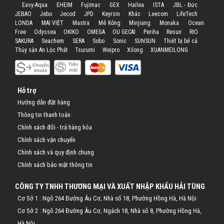
Easy-Aqua
EHEIM
Fujimac
GEX
Hailea
ISTA
JBL - Đức
JEBAO
Jebo
Jecod
JPD
Keyrsin
Khác
Leecom
LifeTech
LONDA
MAI VIỆT
Mastra
Mê Kông
Minjiang
Monaka
Ocean
Free
Odyssea
OKIKO
OMEGA
OU GECAI
Periha
Resun
RIO
SAKURA
Seachem
SERA
Sobo
Sonic
SUNSUN
Thiết bị bể cá
Thủy sản An Lộc Phát
Tsurumi
Weipro
Xilong
XUANMEILONG
Hỗ trợ
Hướng dẫn đặt hàng
Thông tin thanh toán
Chính sách đổi - trả hàng hóa
Chính sách vận chuyển
Chính sách và quy định chung
Chính sách bảo mật thông tin
CÔNG TY TNHH THƯƠNG MẠI VÀ XUẤT NHẬP KHẨU HẢI TÙNG
Cơ Sở 1 : Ngõ 264 Đường Âu Cơ, Nhà số 18, Phường Hồng Hà, Hà Nội
Cơ Sở 2 : Ngõ 264 Đường Âu Cơ, Ngách 18, Nhà số 8, Phường Hồng Hà,
Hà Nội