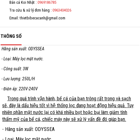
Bán cá Koi Nhật :
0969186785
Tra cứu & xử lý đơn hàng :
0963404026
Email: thietbibecacanh@gmail.com
THÔNG SỐ
Hãng sản xuất: ODYSSEA
- Loại: Máy lọc mặt nước.
- Công suất: 3W
- Lưu lượng: 250L/H
- Điện áp: 220V-240V
Trong quá trình vận hành, bể cá của bạn trông rất trong và sạch
sẽ, đây là dấu hiệu tốt vì hệ thống lọc đang hoạt động hiệu quả. Tuy
nhiên phần mặt nước lại có khá nhiều bọt hoặc bụi làm giảm tính
thẩm mỹ của bể cá, chiếc máy này sẽ xử lý vấn đề đó giúp bạn.
- Hãng sản xuất: ODYSSEA
- Loại: Máy lọc mặt nước.