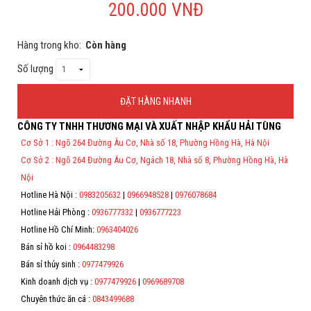
200.000 VNĐ
Hỗ trợ
Hàng trong kho:
Còn hàng
Liên hệ
Số lượng
ĐẶT HÀNG NHANH
CÔNG TY TNHH THƯƠNG MẠI VÀ XUẤT NHẬP KHẨU HẢI TÙNG
Thông Tin Đặt Hàng
Cơ Sở 1 : Ngõ 264 Đường Âu Cơ, Nhà số 18, Phường Hồng Hà, Hà Nội
Theo Nghị định 123/2020/NĐ-CP và nghị định 70/2025/NĐ-CP về việc
Cơ Sở 2 : Ngõ 264 Đường Âu Cơ, Ngách 18, Nhà số 8, Phường Hồng Hà, Hà
thực hiện lập Hóa Đơn Điện Tử bán hàng và cung cấp dịch vụ cho
người mua bắt buộc phải thế hiện đầy đủ thông tin: họ tên, địa chỉ, mã
Nội
số thuế/ căn cước công dân/ số định danh.
Hotline Hà Nội :
0983205632
|
0966948528
|
0976078684
*
Hotline Hải Phòng :
0936777332
|
0936777223
Hotline Hồ Chí Minh:
0963404026
*
Bán sỉ hồ koi :
0964483298
*
Bán sỉ thủy sinh :
0977479926
Kinh doanh dịch vụ :
0977479926
|
0969689708
*
Chuyên thức ăn cá :
0843499688