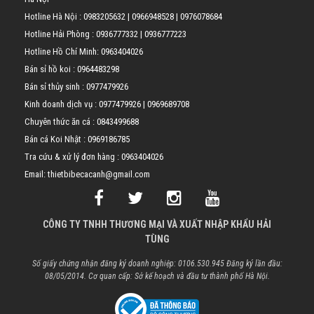
Hotline Hà Nội :
0983205632
|
0966948528
|
0976078684
Hotline Hải Phòng :
0936777332
|
0936777223
Hotline Hồ Chí Minh:
0963404026
Bán sỉ hồ koi :
0964483298
Bán sỉ thủy sinh :
0977479926
Kinh doanh dịch vụ :
0977479926
|
0969689708
Chuyên thức ăn cá :
0843499688
Bán cá Koi Nhật :
0969186785
Tra cứu & xử lý đơn hàng :
0963404026
Email: thietbibecacanh@gmail.com
CÔNG TY TNHH THƯƠNG MẠI VÀ XUẤT NHẬP KHẨU HẢI
TÙNG
Số giấy chứng nhận đăng ký doanh nghiệp: 0106.530.945 Đăng ký lần đầu:
08/05/2014. Cơ quan cấp: Sở kế hoạch và đầu tư thành phố Hà Nội.