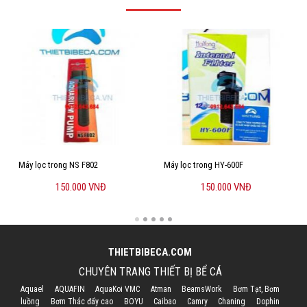
Máy lọc trong NS F802
Máy lọc trong HY-600F
150.000 VNĐ
150.000 VNĐ
THIETBIBECA.COM
CHUYÊN TRANG THIẾT BỊ BỂ CÁ
Aquael
AQUAFIN
AquaKoi VMC
Atman
BeamsWork
Bơm Tạt, Bơm
luồng
Bơm Thác đẩy cao
BOYU
Caibao
Camry
Chaning
Dophin