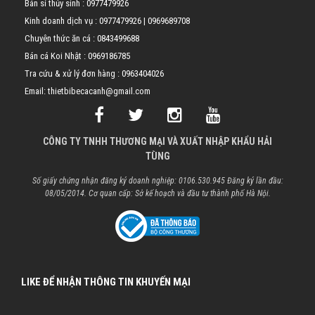
Bán sỉ thủy sinh :
0977479926
Kinh doanh dịch vụ :
0977479926
|
0969689708
Chuyên thức ăn cá :
0843499688
Bán cá Koi Nhật :
0969186785
Tra cứu & xử lý đơn hàng :
0963404026
Email: thietbibecacanh@gmail.com
CÔNG TY TNHH THƯƠNG MẠI VÀ XUẤT NHẬP KHẨU HẢI
TÙNG
Số giấy chứng nhận đăng ký doanh nghiệp: 0106.530.945 Đăng ký lần đầu:
08/05/2014. Cơ quan cấp: Sở kế hoạch và đầu tư thành phố Hà Nội.
LIKE ĐỂ NHẬN THÔNG TIN KHUYẾN MẠI