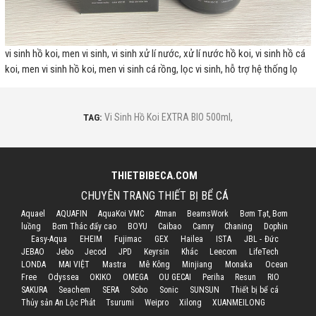
vi sinh hồ koi, men vi sinh, vi sinh xử lí nước, xử lí nước hồ koi, vi sinh hồ cá
koi, men vi sinh hồ koi, men vi sinh cá rồng, lọc vi sinh, hỗ trợ hệ thống lọ
TAG:
Vi Sinh Hồ Koi EXTRA BIO 500ml
,
THIETBIBECA.COM
CHUYÊN TRANG THIẾT BỊ BỂ CÁ
Aquael
AQUAFIN
AquaKoi VMC
Atman
BeamsWork
Bơm Tạt, Bơm
luồng
Bơm Thác đẩy cao
BOYU
Caibao
Camry
Chaning
Dophin
Easy-Aqua
EHEIM
Fujimac
GEX
Hailea
ISTA
JBL - Đức
JEBAO
Jebo
Jecod
JPD
Keyrsin
Khác
Leecom
LifeTech
LONDA
MAI VIỆT
Mastra
Mê Kông
Minjiang
Monaka
Ocean
Free
Odyssea
OKIKO
OMEGA
OU GECAI
Periha
Resun
RIO
SAKURA
Seachem
SERA
Sobo
Sonic
SUNSUN
Thiết bị bể cá
Thủy sản An Lộc Phát
Tsurumi
Weipro
Xilong
XUANMEILONG