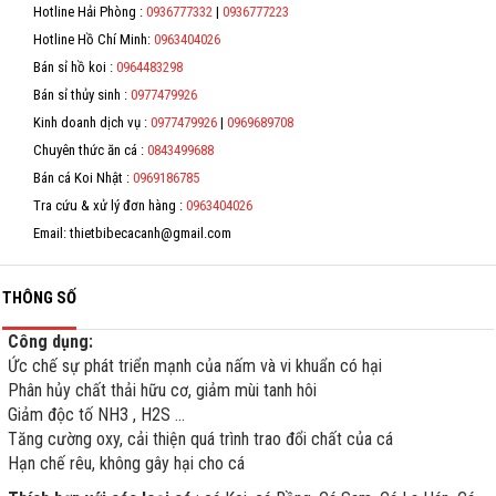
*
Hotline Hải Phòng :
0936777332
|
0936777223
Hỗ trợ
Hotline Hồ Chí Minh:
0963404026
*
Bán sỉ hồ koi :
0964483298
Liên hệ
*
Bán sỉ thủy sinh :
0977479926
Kinh doanh dịch vụ :
0977479926
|
0969689708
*
Chuyên thức ăn cá :
0843499688
Bán cá Koi Nhật :
0969186785
Tra cứu & xử lý đơn hàng :
0963404026
Email: thietbibecacanh@gmail.com
THÔNG SỐ
Công dụng:
Ức chế sự phát triển mạnh của nấm và vi khuẩn có hại
Phân hủy chất thải hữu cơ, giảm mùi tanh hôi
Giảm độc tố NH3 , H2S ...
Tăng cường oxy, cải thiện quá trình trao đổi chất của cá
Hạn chế rêu, không gây hại cho cá