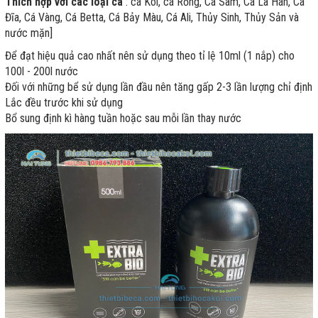
Thích hợp với các loại cá
: cá Koi, cá Rồng, Cá Sam, Cá La Hán, Cá
Đĩa, Cá Vàng, Cá Betta, Cá Bảy Màu, Cá Ali, Thủy Sinh, Thủy Sản và
nước mặn]
Để đạt hiệu quả cao nhất nên sử dụng theo tỉ lệ 10ml (1 nắp) cho
100l - 200l nước
Đối với những bể sử dụng lần đầu nên tăng gấp 2-3 lần lượng chỉ định
Lắc đều trước khi sử dụng
Bổ sung định kì hàng tuần hoặc sau mỗi lần thay nước