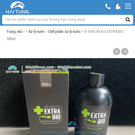
KHUYẾN MẠI HOT
Hồ ngoài trời & phụ kiện
Trang chủ
> >
Xử lý nước
>
Chế phẩm xử lý nước
> Vi Sinh Hồ Koi EXTRA BIO
Bơm sủi Oxy
500ml
Lọc bể cá
Máy móc phụ kiện khác
Thuốc cho cá cảnh
Xử lý nước
Thức ăn cá
Đèn bể cá
Bể cá cảnh
Trang trí bể cá