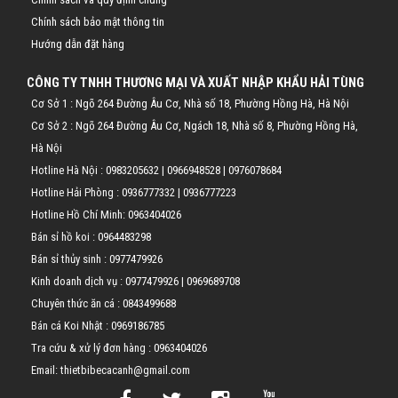
Chính sách bảo mật thông tin
Hướng dẫn đặt hàng
CÔNG TY TNHH THƯƠNG MẠI VÀ XUẤT NHẬP KHẨU HẢI TÙNG
Cơ Sở 1 : Ngõ 264 Đường Âu Cơ, Nhà số 18, Phường Hồng Hà, Hà Nội
Cơ Sở 2 : Ngõ 264 Đường Âu Cơ, Ngách 18, Nhà số 8, Phường Hồng Hà,
Hà Nội
Hotline Hà Nội :
0983205632
|
0966948528
|
0976078684
Hotline Hải Phòng :
0936777332
|
0936777223
Hotline Hồ Chí Minh:
0963404026
Bán sỉ hồ koi :
0964483298
Bán sỉ thủy sinh :
0977479926
Kinh doanh dịch vụ :
0977479926
|
0969689708
Chuyên thức ăn cá :
0843499688
Bán cá Koi Nhật :
0969186785
Tra cứu & xử lý đơn hàng :
0963404026
Email: thietbibecacanh@gmail.com