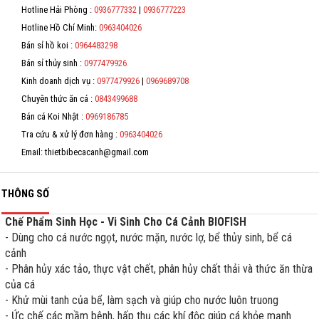
*
Hotline Hải Phòng :
0936777332
|
0936777223
Hỗ trợ
Hotline Hồ Chí Minh:
0963404026
*
Bán sỉ hồ koi :
0964483298
Liên hệ
*
Bán sỉ thủy sinh :
0977479926
Kinh doanh dịch vụ :
0977479926
|
0969689708
*
Chuyên thức ăn cá :
0843499688
Bán cá Koi Nhật :
0969186785
Tra cứu & xử lý đơn hàng :
0963404026
Email: thietbibecacanh@gmail.com
THÔNG SỐ
Chế Phẩm Sinh Học - Vi Sinh Cho Cá Cảnh BIOFISH
- Dùng cho cá nước ngọt, nước mặn, nước lợ, bể thủy sinh, bể cá
cảnh
- Phân hủy xác tảo, thực vật chết, phân hủy chất thải và thức ăn thừa
của cá
- Khử mùi tanh của bể, làm sạch và giúp cho nước luôn truong
- Ức chế các mầm bệnh, hấp thụ các khí độc giúp cá khỏe mạnh