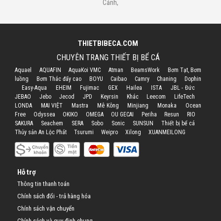
Cảnh
,
THIETBIBECA.COM
CHUYÊN TRANG THIẾT BỊ BỂ CÁ
Aquael
AQUAFIN
AquaKoi VMC
Atman
BeamsWork
Bơm Tạt, Bơm
luồng
Bơm Thác đẩy cao
BOYU
Caibao
Camry
Chaning
Dophin
Easy-Aqua
EHEIM
Fujimac
GEX
Hailea
ISTA
JBL - Đức
JEBAO
Jebo
Jecod
JPD
Keyrsin
Khác
Leecom
LifeTech
LONDA
MAI VIỆT
Mastra
Mê Kông
Minjiang
Monaka
Ocean
Free
Odyssea
OKIKO
OMEGA
OU GECAI
Periha
Resun
RIO
SAKURA
Seachem
SERA
Sobo
Sonic
SUNSUN
Thiết bị bể cá
Thủy sản An Lộc Phát
Tsurumi
Weipro
Xilong
XUANMEILONG
Hỗ trợ
Thông tin thanh toán
Chính sách đổi - trả hàng hóa
Chính sách vận chuyển
Chính sách và quy định chung