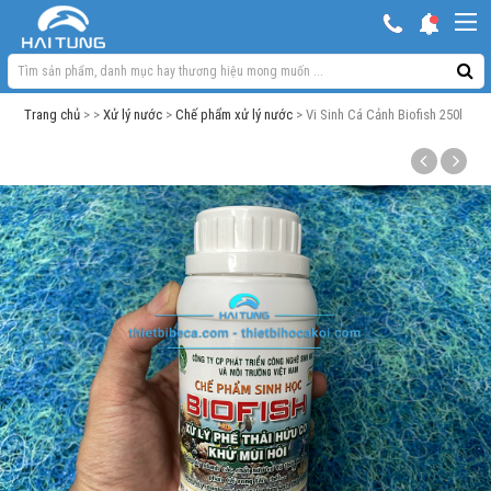
KHUYẾN MẠI HOT
Hồ ngoài trời & phụ kiện
Trang chủ
> >
Xử lý nước
>
Chế phẩm xử lý nước
> Vi Sinh Cá Cảnh Biofish 250l
Bơm sủi Oxy
Lọc bể cá
Máy móc phụ kiện khác
Thuốc cho cá cảnh
Xử lý nước
Thức ăn cá
Đèn bể cá
Bể cá cảnh
Trang trí bể cá