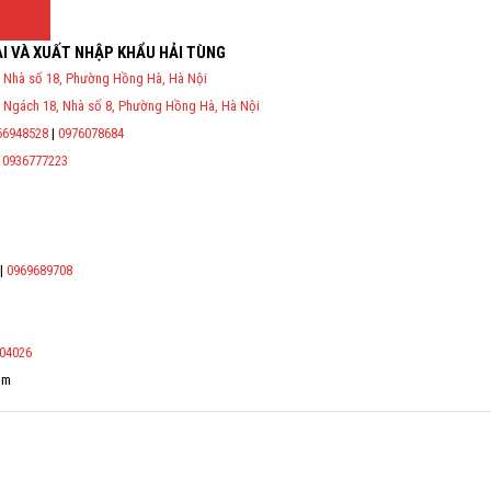
I VÀ XUẤT NHẬP KHẨU HẢI TÙNG
 Nhà số 18, Phường Hồng Hà, Hà Nội
P và nghị định 70/2025/NĐ-CP về việc thực hiện lập Hóa Đơn Điện
 Ngách 18, Nhà số 8, Phường Hồng Hà, Hà Nội
ụ cho người mua bắt buộc phải thế hiện đầy đủ thông tin: họ tên,
 công dân/ số định danh.
66948528
|
0976078684
|
0936777223
*
*
*
|
0969689708
*
04026
om