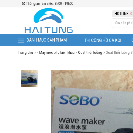
Thời gian làm việc: 8h00 - 19h00
HOTLINE:
0
DANH MỤC SẢN PHẨM
THI CÔNG HỒ CÁ KOI
Trang chủ
> >
Máy móc phụ kiện khác
>
Quạt thổi luồng
> Quạt thổi luồng