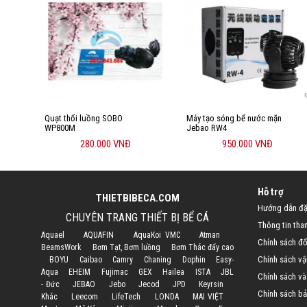
Quạt thổi luồng SOBO
Máy tạo sóng bể nước mặn
WP800M
Jebao RW4
280.000 VNĐ
950.000 VNĐ
Hỗ trợ
THIETBIBECA.COM
Hướng dẫn đặ
CHUYÊN TRANG THIẾT BỊ BỂ CÁ
Thông tin tha
Aquael
AQUAFIN
AquaKoi VMC
Atman
Chính sách đổi
BeamsWork
Bơm Tạt, Bơm luồng
Bơm Thác đẩy cao
Chính sách vậ
BOYU
Caibao
Camry
Chaning
Dophin
Easy-
Aqua
EHEIM
Fujimac
GEX
Hailea
ISTA
JBL
Chính sách và
- Đức
JEBAO
Jebo
Jecod
JPD
Keyrsin
Chính sách bả
Khác
Leecom
LifeTech
LONDA
MAI VIỆT