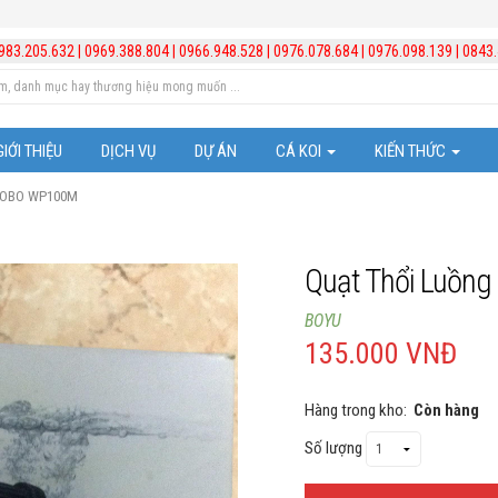
983.205.632
|
0969.388.804
|
0966.948.528
|
0976.078.684
|
0976.098.139
|
0843.
GIỚI THIỆU
DỊCH VỤ
DỰ ÁN
CÁ KOI
KIẾN THỨC
 SOBO WP100M
Cá Koi Nhật Bản
Trị bệnh cho cá
Những chú ý trong vi
Quạt Thổi Luồn
Kiến thức hồ cá Koi
BOYU
135.000 VNĐ
Kiến thức chăm sóc b
Hàng trong kho:
Còn hàng
Video hướng dẫn lắp đ
Số lượng
Quản lý và xử lý nước