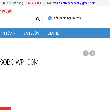
thietbibecacanh@gmail.com
Tra cứu đơn hàng :
0963.404.026
|
Email:
499.688
Sản phẩm bạn đã xem
TIN TỨC
BÁN BUÔN
LIÊN HỆ
Tuyển Dụng
ệc chăm sóc cá Koi
Hoạt Động Công Ty
g SOBO WP100M
Khuyến mại
ể cá cảnh
ặt thiết bị bể cá
 bể cả