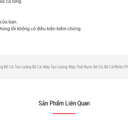
ôi cá rồng.
 của bạn.
 chúng tôi không có điều kiện kiểm chứng
g Bể Cá
,
Tạo Luồng Bể Cá
,
Máy Tạo Luồng
,
Máy Thổi Nước Bể Cá
,
Bể Cá Nhiều P
Sản Phẩm Liên Quan