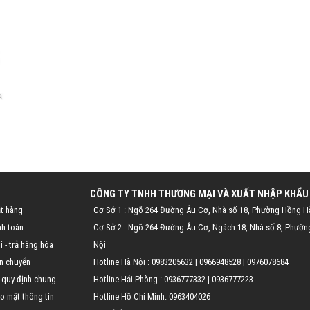
CÔNG TY TNHH THƯƠNG MẠI VÀ XUẤT NHẬP KHẨU
t hàng
Cơ Sở 1 : Ngõ 264 Đường Âu Cơ, Nhà số 18, Phường Hồng H
nh toán
Cơ Sở 2 : Ngõ 264 Đường Âu Cơ, Ngách 18, Nhà số 8, Phườn
 - trả hàng hóa
Nội
n chuyển
Hotline Hà Nội :
0983205632
|
0966948528
|
0976078684
 quy định chung
Hotline Hải Phòng :
0936777332
|
0936777223
o mật thông tin
Hotline Hồ Chí Minh:
0963404026