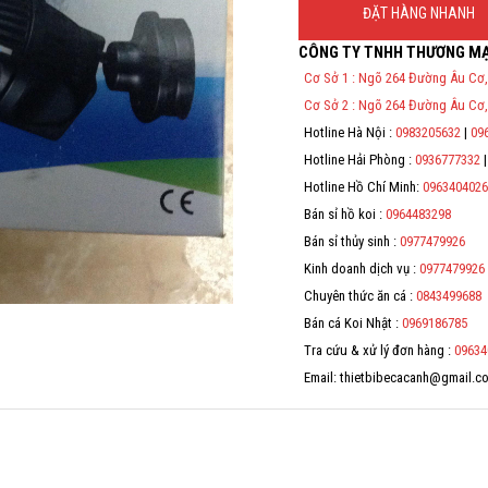
ĐẶT HÀNG NHANH
CÔNG TY TNHH THƯƠNG MẠ
Thông Tin Đặt Hàng
Cơ Sở 1 : Ngõ 264 Đường Âu Cơ,
Theo Nghị định 123/2020/NĐ-C
Cơ Sở 2 : Ngõ 264 Đường Âu Cơ,
Tử bán hàng và cung cấp dịch v
địa chỉ, mã số thuế/ căn cước
Hotline Hà Nội :
0983205632
|
09
Hotline Hải Phòng :
0936777332
Hotline Hồ Chí Minh:
0963404026
Bán sỉ hồ koi :
0964483298
Bán sỉ thủy sinh :
0977479926
Kinh doanh dịch vụ :
0977479926
Chuyên thức ăn cá :
0843499688
Bán cá Koi Nhật :
0969186785
Tra cứu & xử lý đơn hàng :
09634
Email: thietbibecacanh@gmail.c