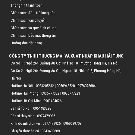
Thông tin thanh toán
Chính sách đổi - trả hàng hóa
Chính sách vận chuyển
Chính sách và quy định chung
Chính sách bảo mật thông tin
Hướng dẫn đặt hàng
CÔNG TY TNHH THƯƠNG MẠI VÀ XUẤT NHẬP KHẨU HẢI TÙNG
Cơ Sở 1 : Ngõ 264 Đường Âu Cơ, Nhà số 18, Phường Hồng Hà, Hà Nội
Cơ Sở 2 : Ngõ 264 Đường Âu Cơ, Ngách 18, Nhà số 8, Phường Hồng Hà,
Hà Nội
Hotline Hà Nội :
0983205632
|
0966948528
|
0976078684
Hotline Hải Phòng :
0936777332
|
0936777223
Hotline Hồ Chí Minh:
0963404026
Bán sỉ hồ koi :
0964483298
Bán sỉ thủy sinh :
0977479926
Kinh doanh dịch vụ :
0977479926
|
0969689708
Chuyên thức ăn cá :
0843499688