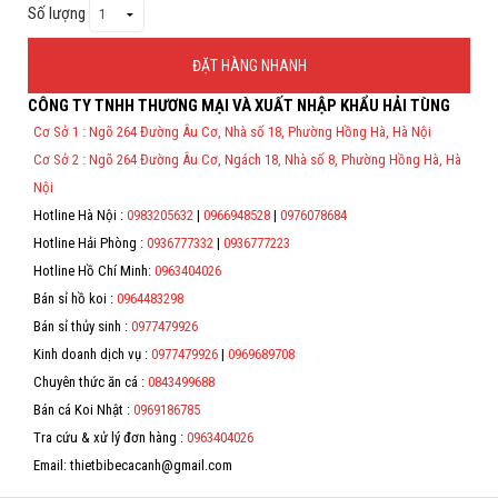
Số lượng
Hỗ trợ
ĐẶT HÀNG NHANH
Liên hệ
CÔNG TY TNHH THƯƠNG MẠI VÀ XUẤT NHẬP KHẨU HẢI TÙNG
Thông Tin Đặt Hàng
Cơ Sở 1 : Ngõ 264 Đường Âu Cơ, Nhà số 18, Phường Hồng Hà, Hà Nội
Theo Nghị định 123/2020/NĐ-CP và nghị định 70/2025/NĐ-CP về việc
Cơ Sở 2 : Ngõ 264 Đường Âu Cơ, Ngách 18, Nhà số 8, Phường Hồng Hà, Hà
thực hiện lập Hóa Đơn Điện Tử bán hàng và cung cấp dịch vụ cho
người mua bắt buộc phải thế hiện đầy đủ thông tin: họ tên, địa chỉ, mã
Nội
số thuế/ căn cước công dân/ số định danh.
Hotline Hà Nội :
0983205632
|
0966948528
|
0976078684
*
Hotline Hải Phòng :
0936777332
|
0936777223
Hotline Hồ Chí Minh:
0963404026
*
Bán sỉ hồ koi :
0964483298
*
Bán sỉ thủy sinh :
0977479926
Kinh doanh dịch vụ :
0977479926
|
0969689708
*
Chuyên thức ăn cá :
0843499688
Bán cá Koi Nhật :
0969186785
Tra cứu & xử lý đơn hàng :
0963404026
Email: thietbibecacanh@gmail.com