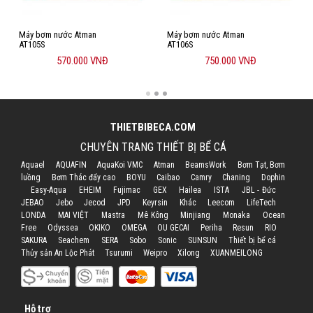
Máy bơm nước Atman
Máy bơm nước Atman
AT105S
AT106S
570.000 VNĐ
750.000 VNĐ
THIETBIBECA.COM
CHUYÊN TRANG THIẾT BỊ BỂ CÁ
Aquael
AQUAFIN
AquaKoi VMC
Atman
BeamsWork
Bơm Tạt, Bơm
luồng
Bơm Thác đẩy cao
BOYU
Caibao
Camry
Chaning
Dophin
Easy-Aqua
EHEIM
Fujimac
GEX
Hailea
ISTA
JBL - Đức
JEBAO
Jebo
Jecod
JPD
Keyrsin
Khác
Leecom
LifeTech
LONDA
MAI VIỆT
Mastra
Mê Kông
Minjiang
Monaka
Ocean
Free
Odyssea
OKIKO
OMEGA
OU GECAI
Periha
Resun
RIO
SAKURA
Seachem
SERA
Sobo
Sonic
SUNSUN
Thiết bị bể cá
Thủy sản An Lộc Phát
Tsurumi
Weipro
Xilong
XUANMEILONG
Hỗ trợ