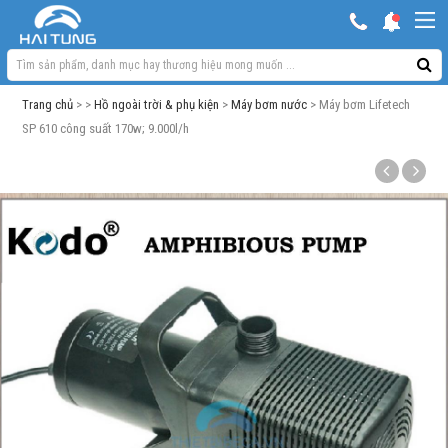
KHUYẾN MẠI HOT
Hồ ngoài trời & phụ kiện
Trang chủ
> >
Hồ ngoài trời & phụ kiện
>
Máy bơm nước
> Máy bơm Lifetech
Bơm sủi Oxy
SP 610 công suất 170w; 9.000l/h
Lọc bể cá
Máy móc phụ kiện khác
Thuốc cho cá cảnh
Xử lý nước
Thức ăn cá
Đèn bể cá
Bể cá cảnh
Trang trí bể cá