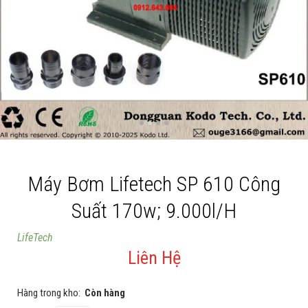
Cá rồng & Phụ kiện
Bể thủy sinh & Phụ kiện
Bể nước mặn & Phụ kiện
Thi công hồ cá Koi
Giới thiệu
Dịch vụ
Máy Bơm Lifetech SP 610 Công
Dự Án
Suất 170w; 9.000l/h
Cá Koi
LifeTech
Kiến thức
Liên Hệ
Tin tức
Hàng trong kho:
Còn hàng
Bán Buôn