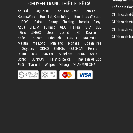
CHUYÊN TRANG THIẾT BỊ BỂ CÁ
Thông tin tha
Aquael
AQUAFIN
AquaKoi VMC
Atman
Chính sách đổi
BeamsWork
Bơm Tạt, Bơm luồng
Bơm Thác đẩy cao
Chính sách vậ
BOYU
Caibao
Camry
Chaning
Dophin
Easy-
Aqua
EHEIM
Fujimac
GEX
Hailea
ISTA
JBL
Chính sách và
- Đức
JEBAO
Jebo
Jecod
JPD
Keyrsin
Chính sách bả
Khác
Leecom
LifeTech
LONDA
MAI VIỆT
Mastra
Mê Kông
Minjiang
Monaka
Ocean Free
Odyssea
OKIKO
OMEGA
OU GECAI
Periha
Resun
RIO
SAKURA
Seachem
SERA
Sobo
Sonic
SUNSUN
Thiết bị bể cá
Thủy sản An Lộc
Phát
Tsurumi
Weipro
Xilong
XUANMEILONG