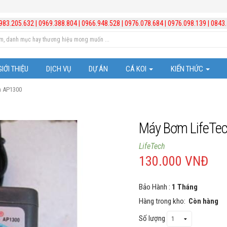
983.205.632
|
0969.388.804
|
0966.948.528
|
0976.078.684
|
0976.098.139
|
0843.
GIỚI THIỆU
DỊCH VỤ
DỰ ÁN
CÁ KOI
KIẾN THỨC
h AP1300
Cá Koi Nhật Bản
Trị bệnh cho cá
Những chú ý trong vi
Máy Bơm LifeTe
Kiến thức hồ cá Koi
LifeTech
130.000 VNĐ
Kiến thức chăm sóc b
Bảo Hành :
1 Tháng
Video hướng dẫn lắp đ
Hàng trong kho:
Còn hàng
Quản lý và xử lý nước
Số lượng