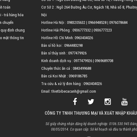
nh toán
Cơ Sở 2 : Ngõ 264 Đường Âu Cơ, Ngách 18, Nhà số 8, Phườn
 - trả hàng hóa
Nội
n chuyển
Hotline Hà Nội :
0983205632
|
0966948528
|
0976078684
 quy định chung
Hotline Hải Phòng :
0936777332
|
0936777223
o mật thông tin
Hotline Hồ Chí Minh:
0963404026
Bán sỉ hồ koi :
0964483298
Bán sỉ thủy sinh :
0977479926
Kinh doanh dịch vụ :
0977479926
|
0969689708
Chuyên thức ăn cá :
0843499688
Bán cá Koi Nhật :
0969186785
Tra cứu & xử lý đơn hàng :
0963404026
Email: thietbibecacanh@gmail.com
CÔNG TY TNHH THƯƠNG MẠI VÀ XUẤT NHẬP KHẨU
Số giấy chứng nhận đăng ký doanh nghiệp: 0106.530.945 Đăng
08/05/2014. Cơ quan cấp: Sở kế hoạch và đầu tư thành ph