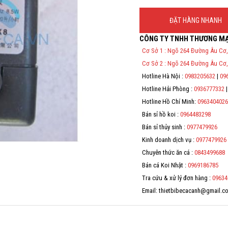
ĐẶT HÀNG NHANH
CÔNG TY TNHH THƯƠNG MẠ
Thông Tin Đặt Hàng
Cơ Sở 1 : Ngõ 264 Đường Âu Cơ,
Theo Nghị định 123/2020/NĐ-C
Cơ Sở 2 : Ngõ 264 Đường Âu Cơ,
Tử bán hàng và cung cấp dịch v
địa chỉ, mã số thuế/ căn cước
Hotline Hà Nội :
0983205632
|
09
Hotline Hải Phòng :
0936777332
Hotline Hồ Chí Minh:
0963404026
Bán sỉ hồ koi :
0964483298
Bán sỉ thủy sinh :
0977479926
Kinh doanh dịch vụ :
0977479926
Chuyên thức ăn cá :
0843499688
Bán cá Koi Nhật :
0969186785
Tra cứu & xử lý đơn hàng :
09634
Email: thietbibecacanh@gmail.c