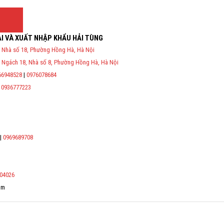
I VÀ XUẤT NHẬP KHẨU HẢI TÙNG
 Nhà số 18, Phường Hồng Hà, Hà Nội
P và nghị định 70/2025/NĐ-CP về việc thực hiện lập Hóa Đơn Điện
 Ngách 18, Nhà số 8, Phường Hồng Hà, Hà Nội
ụ cho người mua bắt buộc phải thế hiện đầy đủ thông tin: họ tên,
 công dân/ số định danh.
66948528
|
0976078684
|
0936777223
*
*
*
|
0969689708
*
04026
om