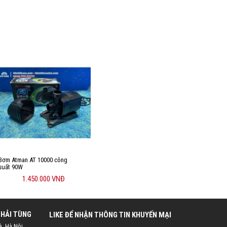
Bơm Atman AT 10000 công
suất 90W
1.450.000 VNĐ
 HẢI TÙNG
LIKE ĐỂ NHẬN THÔNG TIN KHUYẾN MẠI
à, Hà Nội