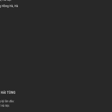
g Hồng Hà, Hà
 HẢI TÙNG
 ký lần đầu:
ố Hà Nội.