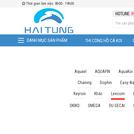
Thời gian làm việc: 8h00 - 19h00
TÌM THEO
HOTLINE:
0
DANH MỤC SẢN PHẨM
THI CÔNG HỒ CÁ KOI
Aquael
AQUAFIN
AquaKoi
Chaning
Dophin
Easy-A
Keyrsin
Khác
Leecom
OKIKO
OMEGA
OU GECAI