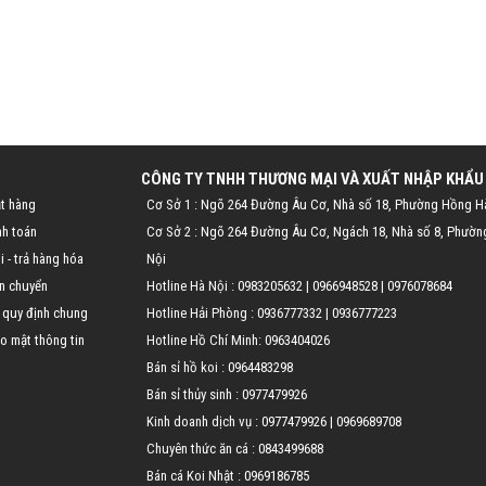
CÔNG TY TNHH THƯƠNG MẠI VÀ XUẤT NHẬP KHẨU
t hàng
Cơ Sở 1 : Ngõ 264 Đường Âu Cơ, Nhà số 18, Phường Hồng H
nh toán
Cơ Sở 2 : Ngõ 264 Đường Âu Cơ, Ngách 18, Nhà số 8, Phườn
 - trả hàng hóa
Nội
n chuyển
Hotline Hà Nội :
0983205632
|
0966948528
|
0976078684
 quy định chung
Hotline Hải Phòng :
0936777332
|
0936777223
o mật thông tin
Hotline Hồ Chí Minh:
0963404026
Bán sỉ hồ koi :
0964483298
Bán sỉ thủy sinh :
0977479926
Kinh doanh dịch vụ :
0977479926
|
0969689708
Chuyên thức ăn cá :
0843499688
Bán cá Koi Nhật :
0969186785