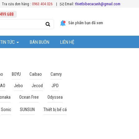
thietbibecacanh@gmail.com
Tra cứu đơn hàng :
0963.404.026
|
Email:
499.688
Sản phẩm bạn đã xem
TIN TỨC
BÁN BUÔN
LIÊN HỆ
Tuyển Dụng
ệc chăm sóc cá Koi
Hoạt Động Công Ty
ao
BOYU
Caibao
Camry
BAO
Jebo
Jecod
JPD
Khuyến mại
onaka
Ocean Free
Odyssea
ể cá cảnh
Sonic
SUNSUN
Thiết bị bể cá
ặt thiết bị bể cá
 bể cả