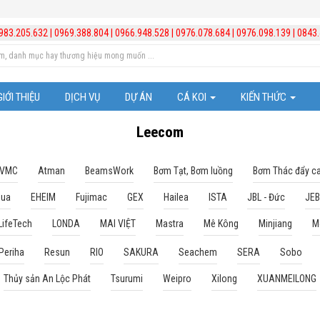
983.205.632
|
0969.388.804
|
0966.948.528
|
0976.078.684
|
0976.098.139
|
0843.
GIỚI THIỆU
DỊCH VỤ
DỰ ÁN
CÁ KOI
KIẾN THỨC
Cá Koi Nhật Bản
Trị bệnh cho cá
Leecom
Những chú ý trong vi
 VMC
Atman
BeamsWork
Bơm Tạt, Bơm luồng
Bơm Thác đẩy c
qua
EHEIM
Fujimac
GEX
Hailea
ISTA
JBL - Đức
JE
Kiến thức hồ cá Koi
LifeTech
LONDA
MAI VIỆT
Mastra
Mê Kông
Minjiang
M
Kiến thức chăm sóc b
Periha
Resun
RIO
SAKURA
Seachem
SERA
Sobo
Video hướng dẫn lắp đ
Thủy sản An Lộc Phát
Tsurumi
Weipro
Xilong
XUANMEILONG
Quản lý và xử lý nước