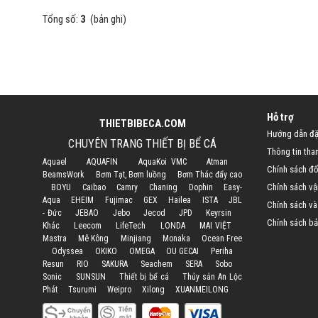
Tổng số:
3
(bản ghi)
Hỗ trợ
THIETBIBECA.COM
Hướng dẫn đặ
CHUYÊN TRANG THIẾT BỊ BỂ CÁ
Thông tin tha
Aquael
AQUAFIN
AquaKoi VMC
Atman
Chính sách đổi
BeamsWork
Bơm Tạt, Bơm luồng
Bơm Thác đẩy cao
Chính sách vậ
BOYU
Caibao
Camry
Chaning
Dophin
Easy-
Aqua
EHEIM
Fujimac
GEX
Hailea
ISTA
JBL
Chính sách và
- Đức
JEBAO
Jebo
Jecod
JPD
Keyrsin
Chính sách bả
Khác
Leecom
LifeTech
LONDA
MAI VIỆT
Mastra
Mê Kông
Minjiang
Monaka
Ocean Free
Odyssea
OKIKO
OMEGA
OU GECAI
Periha
Resun
RIO
SAKURA
Seachem
SERA
Sobo
Sonic
SUNSUN
Thiết bị bể cá
Thủy sản An Lộc
Phát
Tsurumi
Weipro
Xilong
XUANMEILONG