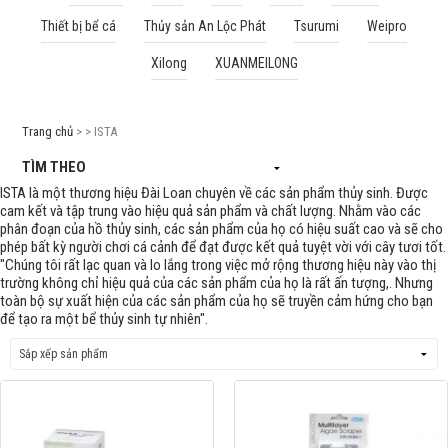
Thiết bị bể cá
Thủy sản An Lộc Phát
Tsurumi
Weipro
Cá rồng & Phụ kiện
Xilong
XUANMEILONG
Bể thủy sinh & Phụ kiện
Bể nước mặn & Phụ kiện
Trang chủ
> > ISTA
Thi công hồ cá Koi
TÌM THEO
ISTA là một thương hiệu Đài Loan chuyên về các sản phẩm thủy sinh. Được
Giới thiệu
cam kết và tập trung vào hiệu quả sản phẩm và chất lượng. Nhằm vào các
phân đoạn của hồ thủy sinh, các sản phẩm của họ có hiệu suất cao và sẽ cho
Dịch vụ
phép bất kỳ người chơi cá cảnh để đạt được kết quả tuyệt vời với cây tươi tốt.
"Chúng tôi rất lạc quan và lo lắng trong việc mở rộng thương hiệu này vào thị
Dự Án
trường không chỉ hiệu quả của các sản phẩm của họ là rất ấn tượng,. Nhưng
toàn bộ sự xuất hiện của các sản phẩm của họ sẽ truyền cảm hứng cho bạn
Cá Koi
để tạo ra một bể thủy sinh tự nhiên".
Kiến thức
Tin tức
Bán Buôn