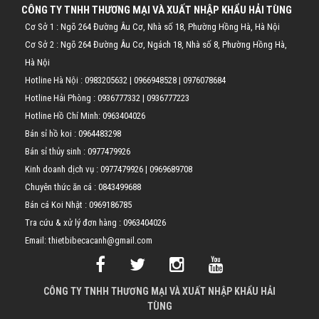
CÔNG TY TNHH THƯƠNG MẠI VÀ XUẤT NHẬP KHẨU HẢI TÙNG
Cơ Sở 1 : Ngõ 264 Đường Âu Cơ, Nhà số 18, Phường Hồng Hà, Hà Nội
Cơ Sở 2 : Ngõ 264 Đường Âu Cơ, Ngách 18, Nhà số 8, Phường Hồng Hà,
Hà Nội
Hotline Hà Nội :
0983205632
|
0966948528
|
0976078684
Hotline Hải Phòng :
0936777332
|
0936777223
Hotline Hồ Chí Minh:
0963404026
Bán sỉ hồ koi :
0964483298
Bán sỉ thủy sinh :
0977479926
Kinh doanh dịch vụ :
0977479926
|
0969689708
Chuyên thức ăn cá :
0843499688
Bán cá Koi Nhật :
0969186785
Tra cứu & xử lý đơn hàng :
0963404026
Email: thietbibecacanh@gmail.com
CÔNG TY TNHH THƯƠNG MẠI VÀ XUẤT NHẬP KHẨU HẢI
TÙNG