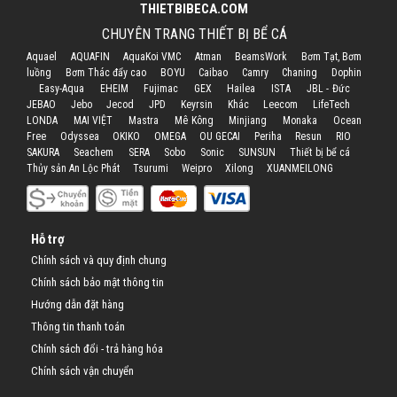
THIETBIBECA.COM
CHUYÊN TRANG THIẾT BỊ BỂ CÁ
Aquael
AQUAFIN
AquaKoi VMC
Atman
BeamsWork
Bơm Tạt, Bơm
luồng
Bơm Thác đẩy cao
BOYU
Caibao
Camry
Chaning
Dophin
Easy-Aqua
EHEIM
Fujimac
GEX
Hailea
ISTA
JBL - Đức
JEBAO
Jebo
Jecod
JPD
Keyrsin
Khác
Leecom
LifeTech
LONDA
MAI VIỆT
Mastra
Mê Kông
Minjiang
Monaka
Ocean
Free
Odyssea
OKIKO
OMEGA
OU GECAI
Periha
Resun
RIO
SAKURA
Seachem
SERA
Sobo
Sonic
SUNSUN
Thiết bị bể cá
Thủy sản An Lộc Phát
Tsurumi
Weipro
Xilong
XUANMEILONG
Hỗ trợ
Chính sách và quy định chung
Chính sách bảo mật thông tin
Hướng dẫn đặt hàng
Thông tin thanh toán
Chính sách đổi - trả hàng hóa
Chính sách vận chuyển