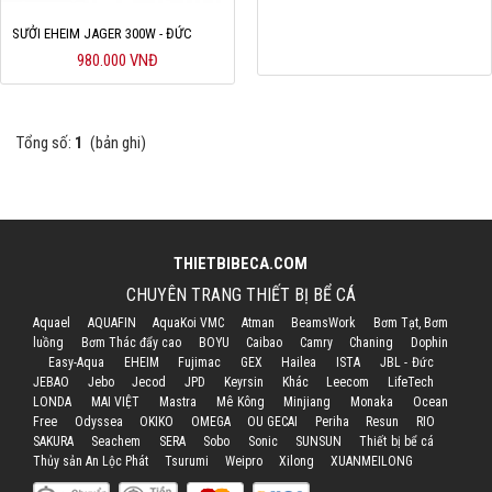
Hỗ trợ
SƯỞI EHEIM JAGER 300W - ĐỨC
980.000 VNĐ
Liên hệ
Tổng số:
1
(bản ghi)
THIETBIBECA.COM
CHUYÊN TRANG THIẾT BỊ BỂ CÁ
Aquael
AQUAFIN
AquaKoi VMC
Atman
BeamsWork
Bơm Tạt, Bơm
luồng
Bơm Thác đẩy cao
BOYU
Caibao
Camry
Chaning
Dophin
Easy-Aqua
EHEIM
Fujimac
GEX
Hailea
ISTA
JBL - Đức
JEBAO
Jebo
Jecod
JPD
Keyrsin
Khác
Leecom
LifeTech
LONDA
MAI VIỆT
Mastra
Mê Kông
Minjiang
Monaka
Ocean
Free
Odyssea
OKIKO
OMEGA
OU GECAI
Periha
Resun
RIO
SAKURA
Seachem
SERA
Sobo
Sonic
SUNSUN
Thiết bị bể cá
Thủy sản An Lộc Phát
Tsurumi
Weipro
Xilong
XUANMEILONG