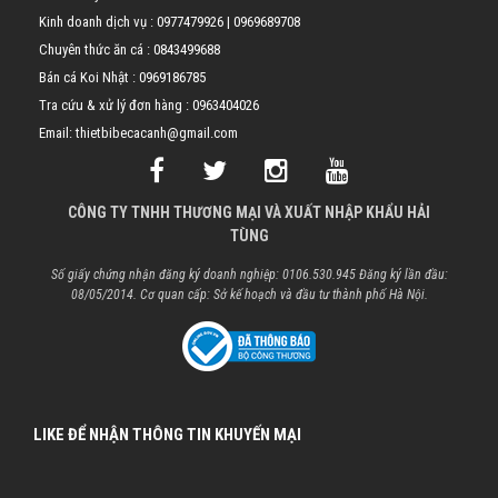
Kinh doanh dịch vụ :
0977479926
|
0969689708
Chuyên thức ăn cá :
0843499688
Bán cá Koi Nhật :
0969186785
Tra cứu & xử lý đơn hàng :
0963404026
Email: thietbibecacanh@gmail.com
CÔNG TY TNHH THƯƠNG MẠI VÀ XUẤT NHẬP KHẨU HẢI
TÙNG
Số giấy chứng nhận đăng ký doanh nghiệp: 0106.530.945 Đăng ký lần đầu:
08/05/2014. Cơ quan cấp: Sở kế hoạch và đầu tư thành phố Hà Nội.
LIKE ĐỂ NHẬN THÔNG TIN KHUYẾN MẠI