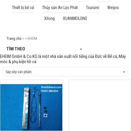
Thiết bị bể cá
Thủy sản An Lộc Phát
Tsurumi
Weipro
Cá rồng & Phụ kiện
Xilong
XUANMEILONG
Bể thủy sinh & Phụ kiện
Bể nước mặn & Phụ kiện
Trang chủ
> > EHEIM
Thi công hồ cá Koi
TÌM THEO
EHEIM GmbH & Co KG là một nhà sản xuất nổi tiếng của Đức về Bể cá, Máy
Giới thiệu
móc & phụ kiện hồ cá.
Dịch vụ
Dự Án
Cá Koi
Kiến thức
Tin tức
Bán Buôn