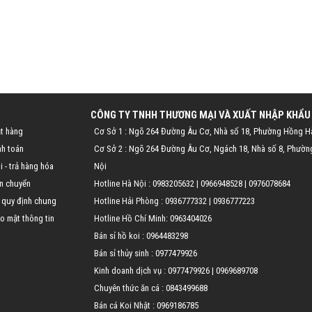
CÔNG TY TNHH THƯƠNG MẠI VÀ XUẤT NHẬP KHẨU
t hàng
Cơ Sở 1 : Ngõ 264 Đường Âu Cơ, Nhà số 18, Phường Hồng H
nh toán
Cơ Sở 2 : Ngõ 264 Đường Âu Cơ, Ngách 18, Nhà số 8, Phườn
 - trả hàng hóa
Nội
n chuyển
Hotline Hà Nội :
0983205632
|
0966948528
|
0976078684
 quy định chung
Hotline Hải Phòng :
0936777332
|
0936777223
o mật thông tin
Hotline Hồ Chí Minh:
0963404026
Bán sỉ hồ koi :
0964483298
Bán sỉ thủy sinh :
0977479926
Kinh doanh dịch vụ :
0977479926
|
0969689708
Chuyên thức ăn cá :
0843499688
Bán cá Koi Nhật :
0969186785