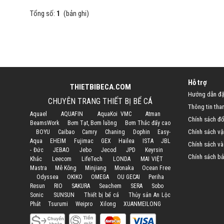
Tổng số:
1
(bản ghi)
Hỗ trợ
THIETBIBECA.COM
Hướng dẫn đặ
CHUYÊN TRANG THIẾT BỊ BỂ CÁ
Thông tin tha
Aquael
AQUAFIN
AquaKoi VMC
Atman
Chính sách đổi
BeamsWork
Bơm Tạt, Bơm luồng
Bơm Thác đẩy cao
Chính sách vậ
BOYU
Caibao
Camry
Chaning
Dophin
Easy-
Aqua
EHEIM
Fujimac
GEX
Hailea
ISTA
JBL
Chính sách và
- Đức
JEBAO
Jebo
Jecod
JPD
Keyrsin
Chính sách bả
Khác
Leecom
LifeTech
LONDA
MAI VIỆT
Mastra
Mê Kông
Minjiang
Monaka
Ocean Free
Odyssea
OKIKO
OMEGA
OU GECAI
Periha
Resun
RIO
SAKURA
Seachem
SERA
Sobo
Sonic
SUNSUN
Thiết bị bể cá
Thủy sản An Lộc
Phát
Tsurumi
Weipro
Xilong
XUANMEILONG