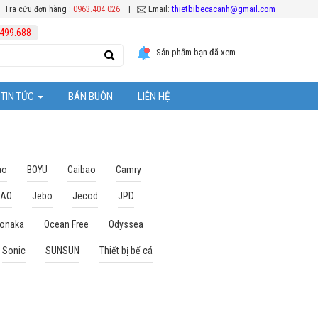
thietbibecacanh@gmail.com
Tra cứu đơn hàng :
0963.404.026
|
Email:
499.688
Sản phẩm bạn đã xem
TIN TỨC
BÁN BUÔN
LIÊN HỆ
Tuyển Dụng
ệc chăm sóc cá Koi
Hoạt Động Công Ty
ao
BOYU
Caibao
Camry
BAO
Jebo
Jecod
JPD
Khuyến mại
onaka
Ocean Free
Odyssea
ể cá cảnh
Sonic
SUNSUN
Thiết bị bể cá
ặt thiết bị bể cá
 bể cả