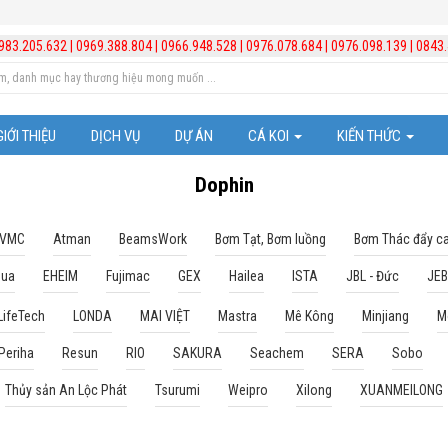
983.205.632
|
0969.388.804
|
0966.948.528
|
0976.078.684
|
0976.098.139
|
0843.
GIỚI THIỆU
DỊCH VỤ
DỰ ÁN
CÁ KOI
KIẾN THỨC
Cá Koi Nhật Bản
Trị bệnh cho cá
Dophin
Những chú ý trong vi
 VMC
Atman
BeamsWork
Bơm Tạt, Bơm luồng
Bơm Thác đẩy c
qua
EHEIM
Fujimac
GEX
Hailea
ISTA
JBL - Đức
JE
Kiến thức hồ cá Koi
LifeTech
LONDA
MAI VIỆT
Mastra
Mê Kông
Minjiang
M
Kiến thức chăm sóc b
Periha
Resun
RIO
SAKURA
Seachem
SERA
Sobo
Video hướng dẫn lắp đ
Thủy sản An Lộc Phát
Tsurumi
Weipro
Xilong
XUANMEILONG
Quản lý và xử lý nước