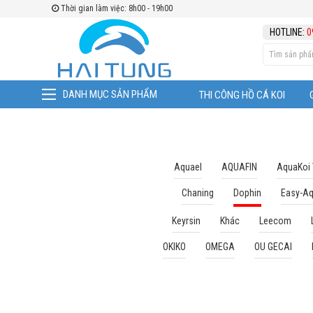
Thời gian làm việc: 8h00 - 19h00
TÌM THEO
HOTLINE:
0
DANH MỤC SẢN PHẨM
THI CÔNG HỒ CÁ KOI
Aquael
AQUAFIN
AquaKoi
Chaning
Dophin
Easy-A
Keyrsin
Khác
Leecom
OKIKO
OMEGA
OU GECAI