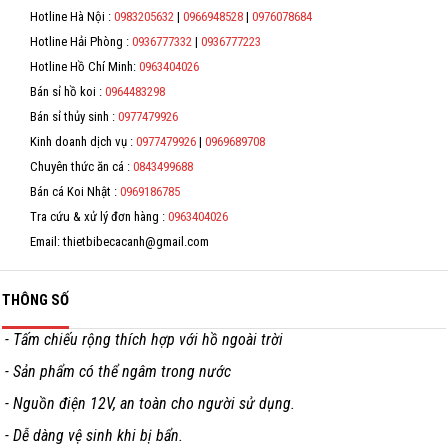
số thuế/ căn cước công dân/ số định danh.
Hotline Hà Nội :
0983205632
|
0966948528
|
0976078684
Hỗ trợ
*
Hotline Hải Phòng :
0936777332
|
0936777223
Liên hệ
Hotline Hồ Chí Minh:
0963404026
*
Bán sỉ hồ koi :
0964483298
*
Bán sỉ thủy sinh :
0977479926
Kinh doanh dịch vụ :
0977479926
|
0969689708
*
Chuyên thức ăn cá :
0843499688
Bán cá Koi Nhật :
0969186785
Tra cứu & xử lý đơn hàng :
0963404026
Email: thietbibecacanh@gmail.com
THÔNG SỐ
- Tấm chiếu rộng thích hợp với hồ ngoài trời
- Sản phẩm có thể ngâm trong nước
- Nguồn điện 12V, an toàn cho người sử dụng.
- Dễ dàng vệ sinh khi bị bẩn.