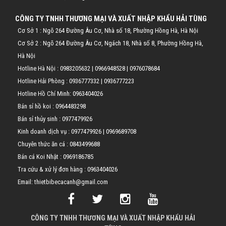
CÔNG TY TNHH THƯƠNG MẠI VÀ XUẤT NHẬP KHẨU HẢI TÙNG
Cơ Sở 1 : Ngõ 264 Đường Âu Cơ, Nhà số 18, Phường Hồng Hà, Hà Nội
Cơ Sở 2 : Ngõ 264 Đường Âu Cơ, Ngách 18, Nhà số 8, Phường Hồng Hà,
Hà Nội
Hotline Hà Nội :
0983205632
|
0966948528
|
0976078684
Hotline Hải Phòng :
0936777332
|
0936777223
Hotline Hồ Chí Minh:
0963404026
Bán sỉ hồ koi :
0964483298
Bán sỉ thủy sinh :
0977479926
Kinh doanh dịch vụ :
0977479926
|
0969689708
Chuyên thức ăn cá :
0843499688
Bán cá Koi Nhật :
0969186785
Tra cứu & xử lý đơn hàng :
0963404026
Email: thietbibecacanh@gmail.com
CÔNG TY TNHH THƯƠNG MẠI VÀ XUẤT NHẬP KHẨU HẢI