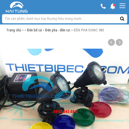
KHUYẾN MẠI HOT
Hồ ngoài trời & phụ kiện
Trang chủ
> >
Đèn bể cá
>
Đèn pha - đèn rọi
> ĐÈN PHA SONIC 983
Bơm sủi Oxy
Lọc bể cá
Máy móc phụ kiện khác
Thuốc cho cá cảnh
Xử lý nước
Thức ăn cá
Đèn bể cá
Bể cá cảnh
Trang trí bể cá