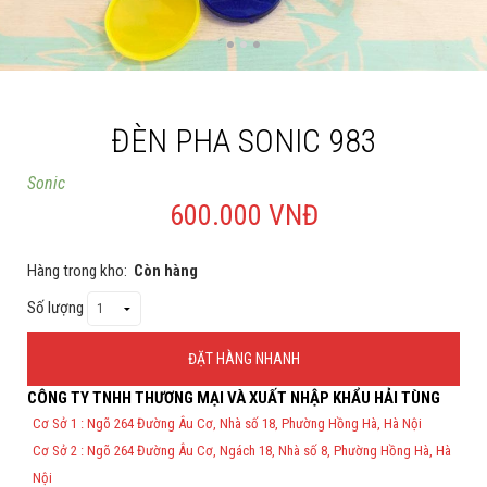
Cá rồng & Phụ kiện
Bể thủy sinh & Phụ kiện
Bể nước mặn & Phụ kiện
ĐÈN PHA SONIC 983
Thi công hồ cá Koi
Sonic
600.000 VNĐ
Giới thiệu
Dịch vụ
Hàng trong kho:
Còn hàng
Dự Án
Số lượng
Cá Koi
ĐẶT HÀNG NHANH
Kiến thức
CÔNG TY TNHH THƯƠNG MẠI VÀ XUẤT NHẬP KHẨU HẢI TÙNG
Thông Tin Đặt Hàng
Cơ Sở 1 : Ngõ 264 Đường Âu Cơ, Nhà số 18, Phường Hồng Hà, Hà Nội
Tin tức
Theo Nghị định 123/2020/NĐ-CP và nghị định 70/2025/NĐ-CP về việc
Cơ Sở 2 : Ngõ 264 Đường Âu Cơ, Ngách 18, Nhà số 8, Phường Hồng Hà, Hà
thực hiện lập Hóa Đơn Điện Tử bán hàng và cung cấp dịch vụ cho
Bán Buôn
người mua bắt buộc phải thế hiện đầy đủ thông tin: họ tên, địa chỉ, mã
Nội