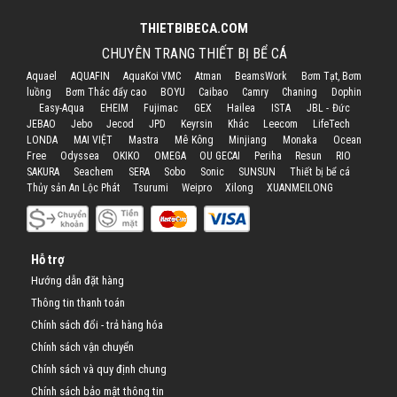
THIETBIBECA.COM
CHUYÊN TRANG THIẾT BỊ BỂ CÁ
Aquael
AQUAFIN
AquaKoi VMC
Atman
BeamsWork
Bơm Tạt, Bơm
luồng
Bơm Thác đẩy cao
BOYU
Caibao
Camry
Chaning
Dophin
Easy-Aqua
EHEIM
Fujimac
GEX
Hailea
ISTA
JBL - Đức
JEBAO
Jebo
Jecod
JPD
Keyrsin
Khác
Leecom
LifeTech
LONDA
MAI VIỆT
Mastra
Mê Kông
Minjiang
Monaka
Ocean
Free
Odyssea
OKIKO
OMEGA
OU GECAI
Periha
Resun
RIO
SAKURA
Seachem
SERA
Sobo
Sonic
SUNSUN
Thiết bị bể cá
Thủy sản An Lộc Phát
Tsurumi
Weipro
Xilong
XUANMEILONG
Hỗ trợ
Hướng dẫn đặt hàng
Thông tin thanh toán
Chính sách đổi - trả hàng hóa
Chính sách vận chuyển
Chính sách và quy định chung
Chính sách bảo mật thông tin