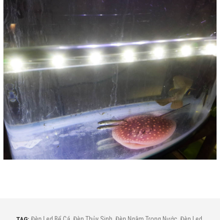
TAG:
Đèn Led Bể Cá
,
Đèn Thủy Sinh
,
Đèn Ngâm Trong Nước
,
Đèn Led
,