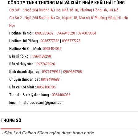
CÔNG TY TNHH THƯƠNG MẠI VÀ XUẤT NHẬP KHẨU HẢI TÙNG
Thông Tin Đặt Hàng
Hỗ trợ
Cơ Sở 1 : Ngõ 264 Đường Âu Cơ, Nhà số 18, Phường Hồng Hà, Hà Nội
Theo Nghị định 123/2020/NĐ-CP và nghị định 70/2025/NĐ-CP về việc
Cơ Sở 2 : Ngõ 264 Đường Âu Cơ, Ngách 18, Nhà số 8, Phường Hồng Hà, Hà
thực hiện lập Hóa Đơn Điện Tử bán hàng và cung cấp dịch vụ cho
Liên hệ
người mua bắt buộc phải thế hiện đầy đủ thông tin: họ tên, địa chỉ, mã
Nội
số thuế/ căn cước công dân/ số định danh.
Hotline Hà Nội :
0983205632
|
0966948528
|
0976078684
*
Hotline Hải Phòng :
0936777332
|
0936777223
Hotline Hồ Chí Minh:
0963404026
*
Bán sỉ hồ koi :
0964483298
*
Bán sỉ thủy sinh :
0977479926
Kinh doanh dịch vụ :
0977479926
|
0969689708
*
Chuyên thức ăn cá :
0843499688
Bán cá Koi Nhật :
0969186785
Tra cứu & xử lý đơn hàng :
0963404026
Email: thietbibecacanh@gmail.com
THÔNG SỐ
- Đèn Led Caibao 60cm ngâm được trong nước