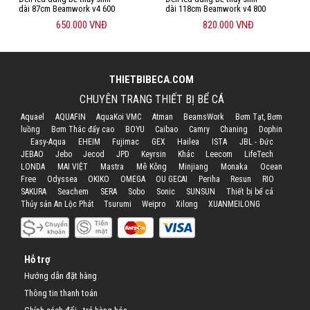
dài 87cm Beamwork v4 600
dài 118cm Beamwork v4 800
650.000 VNĐ
820.000 VNĐ
THIETBIBECA.COM
CHUYÊN TRANG THIẾT BỊ BỂ CÁ
Aquael
AQUAFIN
AquaKoi VMC
Atman
BeamsWork
Bơm Tạt, Bơm
luồng
Bơm Thác đẩy cao
BOYU
Caibao
Camry
Chaning
Dophin
Easy-Aqua
EHEIM
Fujimac
GEX
Hailea
ISTA
JBL - Đức
JEBAO
Jebo
Jecod
JPD
Keyrsin
Khác
Leecom
LifeTech
LONDA
MAI VIỆT
Mastra
Mê Kông
Minjiang
Monaka
Ocean
Free
Odyssea
OKIKO
OMEGA
OU GECAI
Periha
Resun
RIO
SAKURA
Seachem
SERA
Sobo
Sonic
SUNSUN
Thiết bị bể cá
Thủy sản An Lộc Phát
Tsurumi
Weipro
Xilong
XUANMEILONG
Hỗ trợ
Hướng dẫn đặt hàng
Thông tin thanh toán