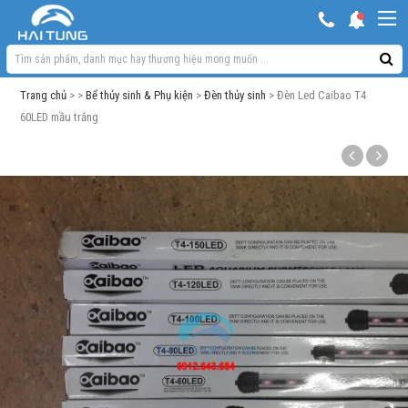
KHUYẾN MẠI HOT
Hồ ngoài trời & phụ kiện
Trang chủ
> >
Bể thủy sinh & Phụ kiện
>
Đèn thủy sinh
> Đèn Led Caibao T4
Bơm sủi Oxy
60LED mầu trắng
Lọc bể cá
Máy móc phụ kiện khác
Thuốc cho cá cảnh
Xử lý nước
Thức ăn cá
Đèn bể cá
Bể cá cảnh
Trang trí bể cá