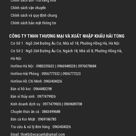
Chính sách đổi - trả hàng hóa
Chính sách vận chuyển
Chính sách và quy định chung
Chính sách bảo mật thông tin
CÔNG TY TNHH THƯƠNG MẠI VÀ XUẤT NHẬP KHẨU HẢI TÙNG
Cơ Sở 1 : Ngõ 264 Đường Âu Cơ, Nhà số 18, Phường Hồng Hà, Hà Nội
Cơ Sở 2 : Ngõ 264 Đường Âu Cơ, Ngách 18, Nhà số 8, Phường Hồng Hà,
Hà Nội
Hotline Hà Nội :
0983205632
|
0966948528
|
0976078684
Hotline Hải Phòng :
0936777332
|
0936777223
Hotline Hồ Chí Minh:
0963404026
Bán sỉ hồ koi :
0964483298
Bán sỉ thủy sinh :
0977479926
Kinh doanh dịch vụ :
0977479926
|
0969689708
Chuyên thức ăn cá :
0843499688
Bán cá Koi Nhật :
0969186785
Tra cứu & xử lý đơn hàng :
0963404026
Email: thietbibecacanh@gmail.com