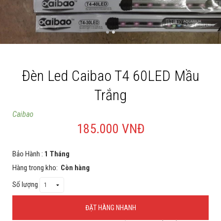
Cá rồng & Phụ kiện
Bể thủy sinh & Phụ kiện
Bể nước mặn & Phụ kiện
Đèn Led Caibao T4 60LED Mầu
Thi công hồ cá Koi
Trắng
Giới thiệu
Caibao
Dịch vụ
185.000 VNĐ
Dự Án
Bảo Hành :
1 Tháng
Cá Koi
Hàng trong kho:
Còn hàng
Kiến thức
Số lượng
Tin tức
ĐẶT HÀNG NHANH
Bán Buôn