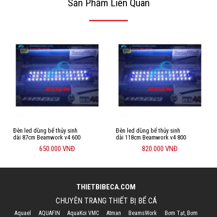
Sản Phẩm Liên Quan
Đèn led dùng bể thủy sinh
Đèn led dùng bể thủy sinh
dài 87cm Beamwork v4 600
dài 118cm Beamwork v4 800
650.000 VNĐ
820.000 VNĐ
THIETBIBECA.COM
CHUYÊN TRANG THIẾT BỊ BỂ CÁ
Aquael
AQUAFIN
AquaKoi VMC
Atman
BeamsWork
Bơm Tạt, Bơm