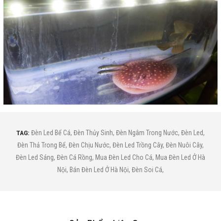
TAG:
Đèn Led Bể Cá
,
Đèn Thủy Sinh
,
Đèn Ngâm Trong Nước
,
Đèn Led
,
Đèn Thả Trong Bể
,
Đèn Chịu Nước
,
Đèn Led Trồng Cây
,
Đèn Nuôi Cây
,
Đèn Led Sáng
,
Đèn Cá Rồng
,
Mua Đèn Led Cho Cá
,
Mua Đèn Led Ở Hà
Nội
,
Bán Đèn Led Ở Hà Nội
,
Đèn Soi Cá
,