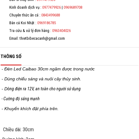
Kinh doanh dịch vụ :
0977479926
|
0969689708
*
Chuyên thức ăn cá :
0843499688
Bán cá Koi Nhật :
0969186785
Tra cứu & xử lý đơn hàng :
0963404026
Email: thietbibecacanh@gmail.com
THÔNG SỐ
- Đèn Led Caibao 30cm ngâm được trong nước
- Dùng chiếu sáng và nuôi cây thủy sinh.
- D
òng điện ra 12V, an toàn cho người sử dụng
- Cường độ sáng mạnh
- Khuyến khích đặt phía trên.
Chiều dài: 30cm