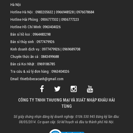
Hà Nội
Hotline Hà Nội :
0983205632
|
0966948528
|
0976078684
Hotline Hải Phòng :
0936777332
|
0936777223
Hotline Hồ Chí Minh:
0963404026
Bán sỉ hồ koi :
0964483298
Bán sỉ thủy sinh :
0977479926
Kinh doanh dịch vụ :
0977479926
|
0969689708
Chuyên thức ăn cá :
0843499688
Bán cá Koi Nhật :
0969186785
Tra cứu & xử lý đơn hàng :
0963404026
Email: thietbibecacanh@gmail.com
CÔNG TY TNHH THƯƠNG MẠI VÀ XUẤT NHẬP KHẨU HẢI
TÙNG
Số giấy chứng nhận đăng ký doanh nghiệp: 0106.530.945 Đăng ký lần đầu:
08/05/2014. Cơ quan cấp: Sở kế hoạch và đầu tư thành phố Hà Nội.