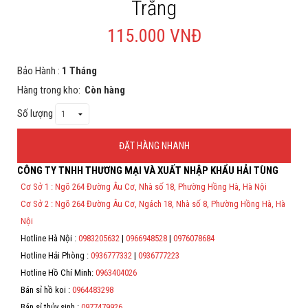
Trắng
Hỗ trợ
115.000 VNĐ
Liên hệ
Bảo Hành :
1 Tháng
Hàng trong kho:
Còn hàng
Số lượng
ĐẶT HÀNG NHANH
CÔNG TY TNHH THƯƠNG MẠI VÀ XUẤT NHẬP KHẨU HẢI TÙNG
Thông Tin Đặt Hàng
Cơ Sở 1 : Ngõ 264 Đường Âu Cơ, Nhà số 18, Phường Hồng Hà, Hà Nội
Theo Nghị định 123/2020/NĐ-CP và nghị định 70/2025/NĐ-CP về việc
Cơ Sở 2 : Ngõ 264 Đường Âu Cơ, Ngách 18, Nhà số 8, Phường Hồng Hà, Hà
thực hiện lập Hóa Đơn Điện Tử bán hàng và cung cấp dịch vụ cho
người mua bắt buộc phải thế hiện đầy đủ thông tin: họ tên, địa chỉ, mã
Nội
số thuế/ căn cước công dân/ số định danh.
Hotline Hà Nội :
0983205632
|
0966948528
|
0976078684
*
Hotline Hải Phòng :
0936777332
|
0936777223
Hotline Hồ Chí Minh:
0963404026
*
Bán sỉ hồ koi :
0964483298
*
Bán sỉ thủy sinh :
0977479926