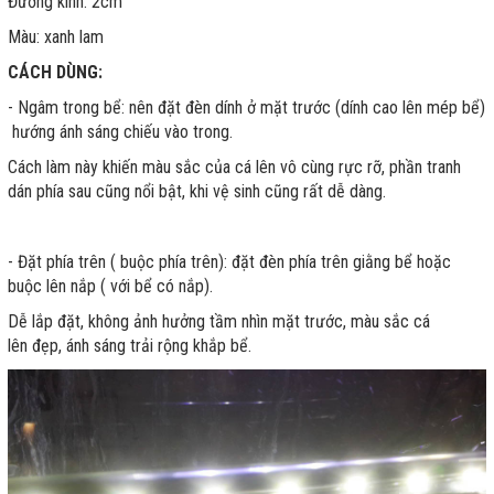
Đường kính: 2cm
Màu: xanh lam
CÁCH DÙNG:
- Ngâm trong bể: nên đặt đèn dính ở mặt trước (dính cao lên mép bể)
hướng ánh sáng chiếu vào trong.
Cách làm này khiến màu sắc của cá lên vô cùng rực rỡ, phần tranh
dán phía sau cũng nổi bật, khi vệ sinh cũng rất dễ dàng.
- Đặt phía trên ( buộc phía trên): đặt đèn phía trên giằng bể hoặc
buộc lên nắp ( với bể có nắp).
Dễ lắp đặt, không ảnh hưởng tầm nhìn mặt trước, màu sắc cá
lên đẹp, ánh sáng trải rộng khắp bể.