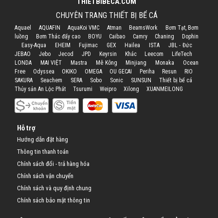
THIETBIBECA.COM
CHUYÊN TRANG THIẾT BỊ BỂ CÁ
Aquael
AQUAFIN
AquaKoi VMC
Atman
BeamsWork
Bơm Tạt, Bơm
luồng
Bơm Thác đẩy cao
BOYU
Caibao
Camry
Chaning
Dophin
Easy-Aqua
EHEIM
Fujimac
GEX
Hailea
ISTA
JBL - Đức
JEBAO
Jebo
Jecod
JPD
Keyrsin
Khác
Leecom
LifeTech
LONDA
MAI VIỆT
Mastra
Mê Kông
Minjiang
Monaka
Ocean
Free
Odyssea
OKIKO
OMEGA
OU GECAI
Periha
Resun
RIO
SAKURA
Seachem
SERA
Sobo
Sonic
SUNSUN
Thiết bị bể cá
Thủy sản An Lộc Phát
Tsurumi
Weipro
Xilong
XUANMEILONG
Hỗ trợ
Hướng dẫn đặt hàng
Thông tin thanh toán
Chính sách đổi - trả hàng hóa
Chính sách vận chuyển
Chính sách và quy định chung
Chính sách bảo mật thông tin