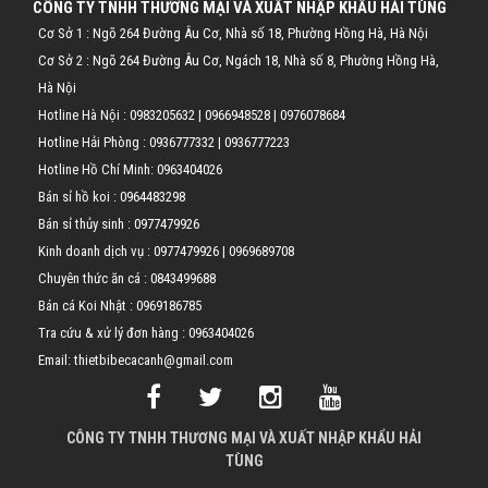
CÔNG TY TNHH THƯƠNG MẠI VÀ XUẤT NHẬP KHẨU HẢI TÙNG
Cơ Sở 1 : Ngõ 264 Đường Âu Cơ, Nhà số 18, Phường Hồng Hà, Hà Nội
Cơ Sở 2 : Ngõ 264 Đường Âu Cơ, Ngách 18, Nhà số 8, Phường Hồng Hà,
Hà Nội
Hotline Hà Nội :
0983205632
|
0966948528
|
0976078684
Hotline Hải Phòng :
0936777332
|
0936777223
Hotline Hồ Chí Minh:
0963404026
Bán sỉ hồ koi :
0964483298
Bán sỉ thủy sinh :
0977479926
Kinh doanh dịch vụ :
0977479926
|
0969689708
Chuyên thức ăn cá :
0843499688
Bán cá Koi Nhật :
0969186785
Tra cứu & xử lý đơn hàng :
0963404026
Email: thietbibecacanh@gmail.com
CÔNG TY TNHH THƯƠNG MẠI VÀ XUẤT NHẬP KHẨU HẢI
TÙNG