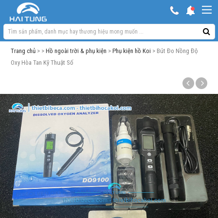
KHUYẾN MẠI HOT
Hồ ngoài trời & phụ kiện
Trang chủ
> >
Hồ ngoài trời & phụ kiện
>
Phụ kiện hồ Koi
> Bút Đo Nồng Độ
Bơm sủi Oxy
Oxy Hòa Tan Kỹ Thuật Số
Lọc bể cá
Máy móc phụ kiện khác
Thuốc cho cá cảnh
Xử lý nước
Thức ăn cá
Đèn bể cá
Bể cá cảnh
Trang trí bể cá