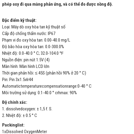
phép oxy đi qua màng phản ứng, và có thể đo được nồng độ.
Đặc điểm kỹ thuật:
Loại: Máy dò oxy hòa tan kỹ thuật số
Cấp độ chống thấm nước: IP67
Phạm vi đo oxy hòa tan: 0.00-40.0 mg/L
Độ bão hòa oxy hòa tan: 0.0-300.0%
Nhiệt độ: 0.0-40.0 ° C; 32.0-104.0 ℉
Nguồn điện: pin nút 1.5V (4)
Màn hình: Màn hình LCD lớn
Thời gian phản hồi: ≤ 45S (phản hồi 90% ở 20 ° C)
Pin: Pin 3x1.5vlr44
Automatictemperaturecompensationrange:0-40 ° C
Môi trường sử dụng: 0.1-40.0 ° crhmax: 90%
Độ chính xác:
1. dissolvedoxygen: ± 1,5 f. S.
2. Nhiệt độ: ± 0.5 ° C
Packinglist:
1xDissolved OxygenMeter