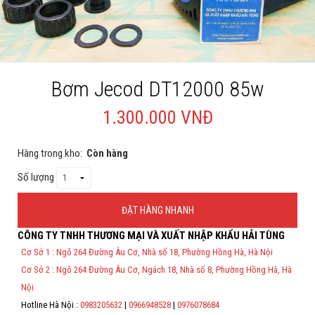
Cá rồng & Phụ kiện
Bể thủy sinh & Phụ kiện
Bể nước mặn & Phụ kiện
Bơm Jecod DT12000 85w
Thi công hồ cá Koi
1.300.000 VNĐ
Giới thiệu
Hàng trong kho:
Còn hàng
Dịch vụ
Số lượng
Dự Án
ĐẶT HÀNG NHANH
Cá Koi
CÔNG TY TNHH THƯƠNG MẠI VÀ XUẤT NHẬP KHẨU HẢI TÙNG
Thông Tin Đặt Hàng
Kiến thức
Cơ Sở 1 : Ngõ 264 Đường Âu Cơ, Nhà số 18, Phường Hồng Hà, Hà Nội
Theo Nghị định 123/2020/NĐ-CP và nghị định 70/2025/NĐ-CP về việc
Cơ Sở 2 : Ngõ 264 Đường Âu Cơ, Ngách 18, Nhà số 8, Phường Hồng Hà, Hà
thực hiện lập Hóa Đơn Điện Tử bán hàng và cung cấp dịch vụ cho
Tin tức
người mua bắt buộc phải thế hiện đầy đủ thông tin: họ tên, địa chỉ, mã
Nội
số thuế/ căn cước công dân/ số định danh.
Bán Buôn
Hotline Hà Nội :
0983205632
|
0966948528
|
0976078684