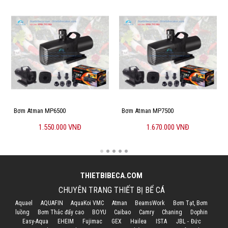
Bơm Atman MP6500
Bơm Atman MP7500
1.550.000 VNĐ
1.670.000 VNĐ
THIETBIBECA.COM
CHUYÊN TRANG THIẾT BỊ BỂ CÁ
Aquael
AQUAFIN
AquaKoi VMC
Atman
BeamsWork
Bơm Tạt, Bơm
luồng
Bơm Thác đẩy cao
BOYU
Caibao
Camry
Chaning
Dophin
Easy-Aqua
EHEIM
Fujimac
GEX
Hailea
ISTA
JBL - Đức