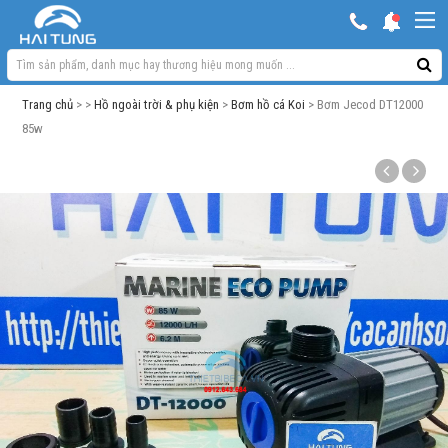
KHUYẾN MẠI HOT
Hồ ngoài trời & phụ kiện
Trang chủ
> >
Hồ ngoài trời & phụ kiện
>
Bơm hồ cá Koi
> Bơm Jecod DT12000
Bơm sủi Oxy
85w
Lọc bể cá
Máy móc phụ kiện khác
Thuốc cho cá cảnh
Xử lý nước
Thức ăn cá
Đèn bể cá
Bể cá cảnh
Trang trí bể cá