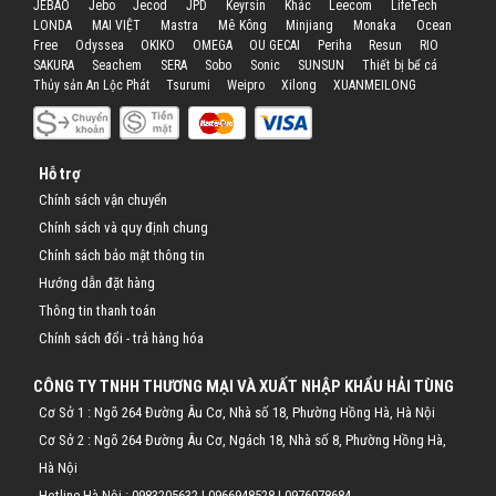
JEBAO
Jebo
Jecod
JPD
Keyrsin
Khác
Leecom
LifeTech
LONDA
MAI VIỆT
Mastra
Mê Kông
Minjiang
Monaka
Ocean
Free
Odyssea
OKIKO
OMEGA
OU GECAI
Periha
Resun
RIO
SAKURA
Seachem
SERA
Sobo
Sonic
SUNSUN
Thiết bị bể cá
Thủy sản An Lộc Phát
Tsurumi
Weipro
Xilong
XUANMEILONG
Hỗ trợ
Chính sách vận chuyển
Chính sách và quy định chung
Chính sách bảo mật thông tin
Hướng dẫn đặt hàng
Thông tin thanh toán
Chính sách đổi - trả hàng hóa
CÔNG TY TNHH THƯƠNG MẠI VÀ XUẤT NHẬP KHẨU HẢI TÙNG
Cơ Sở 1 : Ngõ 264 Đường Âu Cơ, Nhà số 18, Phường Hồng Hà, Hà Nội
Cơ Sở 2 : Ngõ 264 Đường Âu Cơ, Ngách 18, Nhà số 8, Phường Hồng Hà,
Hà Nội
Hotline Hà Nội :
0983205632
|
0966948528
|
0976078684