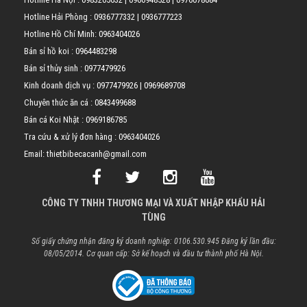
Hotline Hải Phòng :
0936777332
|
0936777223
Hotline Hồ Chí Minh:
0963404026
Bán sỉ hồ koi :
0964483298
Bán sỉ thủy sinh :
0977479926
Kinh doanh dịch vụ :
0977479926
|
0969689708
Chuyên thức ăn cá :
0843499688
Bán cá Koi Nhật :
0969186785
Tra cứu & xử lý đơn hàng :
0963404026
Email: thietbibecacanh@gmail.com
CÔNG TY TNHH THƯƠNG MẠI VÀ XUẤT NHẬP KHẨU HẢI
TÙNG
Số giấy chứng nhận đăng ký doanh nghiệp: 0106.530.945 Đăng ký lần đầu:
08/05/2014. Cơ quan cấp: Sở kế hoạch và đầu tư thành phố Hà Nội.