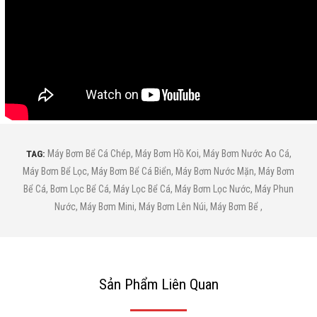
TAG:
Máy Bơm Bể Cá Chép
,
Máy Bơm Hồ Koi
,
Máy Bơm Nước Ao Cá
,
Máy Bơm Bể Lọc
,
Máy Bơm Bể Cá Biển
,
Máy Bơm Nước Mặn
,
Máy Bơm
Bể Cá
,
Bơm Lọc Bể Cá
,
Máy Lọc Bể Cá
,
Máy Bơm Lọc Nước
,
Máy Phun
Nước
,
Máy Bơm Mini
,
Máy Bơm Lên Núi
,
Máy Bơm Bể
,
Sản Phẩm Liên Quan