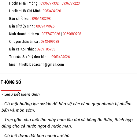
*
Hotline Hải Phòng :
0936777332
|
0936777223
Hỗ trợ
Hotline Hồ Chí Minh:
0963404026
*
Bán sỉ hồ koi :
0964483298
Liên hệ
*
Bán sỉ thủy sinh :
0977479926
Kinh doanh dịch vụ :
0977479926
|
0969689708
*
Chuyên thức ăn cá :
0843499688
Bán cá Koi Nhật :
0969186785
Tra cứu & xử lý đơn hàng :
0963404026
Email: thietbibecacanh@gmail.com
THÔNG SỐ
- Siêu tiết kiệm điện
- Có một buồng lọc sơ lớn để bảo vệ các cánh quạt nhanh bị nhiễm
bẩn và mòn sớm.
- Trục gốm cho tuổi thọ máy bơm lâu dài và tiếng ồn thấp, thích hợp
dùng cho cả nước ngọt & nước mặn.
- Có thể được đặt bên ngoài ao/ hồ