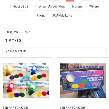
Thiết bị bể cá
Thủy sản An Lộc Phát
Tsurumi
Weipro
Cá rồng & Phụ kiện
Xilong
XUANMEILONG
Bể thủy sinh & Phụ kiện
Bể nước mặn & Phụ kiện
Trang chủ
> > Sonic
Thi công hồ cá Koi
TÌM THEO
Giới thiệu
Dịch vụ
Dự Án
Cá Koi
Kiến thức
Tin tức
Bán Buôn
ĐÈN PHA SONIC 982
ĐÈN PHA SONIC 985