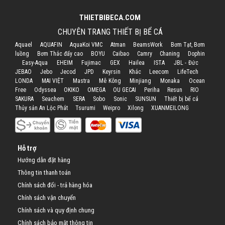
THIETBIBECA.COM
CHUYÊN TRANG THIẾT BỊ BỂ CÁ
Aquael
AQUAFIN
AquaKoi VMC
Atman
BeamsWork
Bơm Tạt, Bơm
luồng
Bơm Thác đẩy cao
BOYU
Caibao
Camry
Chaning
Dophin
Easy-Aqua
EHEIM
Fujimac
GEX
Hailea
ISTA
JBL - Đức
JEBAO
Jebo
Jecod
JPD
Keyrsin
Khác
Leecom
LifeTech
LONDA
MAI VIỆT
Mastra
Mê Kông
Minjiang
Monaka
Ocean
Free
Odyssea
OKIKO
OMEGA
OU GECAI
Periha
Resun
RIO
SAKURA
Seachem
SERA
Sobo
Sonic
SUNSUN
Thiết bị bể cá
Thủy sản An Lộc Phát
Tsurumi
Weipro
Xilong
XUANMEILONG
Hỗ trợ
Hướng dẫn đặt hàng
Thông tin thanh toán
Chính sách đổi - trả hàng hóa
Chính sách vận chuyển
Chính sách và quy định chung
Chính sách bảo mật thông tin