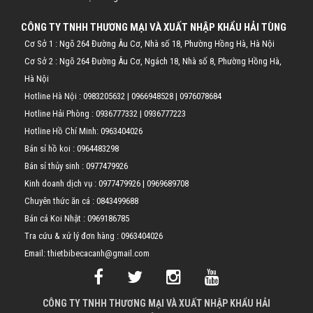
CÔNG TY TNHH THƯƠNG MẠI VÀ XUẤT NHẬP KHẨU HẢI TÙNG
Cơ Sở 1 : Ngõ 264 Đường Âu Cơ, Nhà số 18, Phường Hồng Hà, Hà Nội
Cơ Sở 2 : Ngõ 264 Đường Âu Cơ, Ngách 18, Nhà số 8, Phường Hồng Hà,
Hà Nội
Hotline Hà Nội :
0983205632
|
0966948528
|
0976078684
Hotline Hải Phòng :
0936777332
|
0936777223
Hotline Hồ Chí Minh:
0963404026
Bán sỉ hồ koi :
0964483298
Bán sỉ thủy sinh :
0977479926
Kinh doanh dịch vụ :
0977479926
|
0969689708
Chuyên thức ăn cá :
0843499688
Bán cá Koi Nhật :
0969186785
Tra cứu & xử lý đơn hàng :
0963404026
Email: thietbibecacanh@gmail.com
CÔNG TY TNHH THƯƠNG MẠI VÀ XUẤT NHẬP KHẨU HẢI